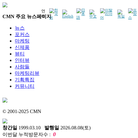
언
CMN 주요 뉴스페이지
어
뉴스
포커스
마케팅
신제품
뷰티
인터뷰
사람들
마케팅리뷰
기획특집
커뮤니티
© 2001-2025 CMN
창간일
1999.03.10
발행일
2026.08.08(토)
0
이번달 누적방문자수 :