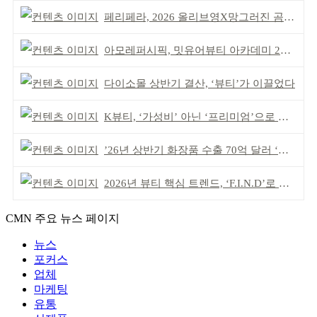
페리페라, 2026 올리브영X망그러진 곰 콜라보
아모레퍼시픽, 밋유어뷰티 아카데미 2기 발대식
다이소몰 상반기 결산, ‘뷰티’가 이끌었다
K뷰티, ‘가성비’ 아닌 ‘프리미엄’으로 승부걸어야
’26년 상반기 화장품 수출 70억 달러 ‘역대 최고’
2026년 뷰티 핵심 트렌드, ‘F.I.N.D’로 읽는다
CMN 주요 뉴스 페이지
뉴스
포커스
업체
마케팅
유통