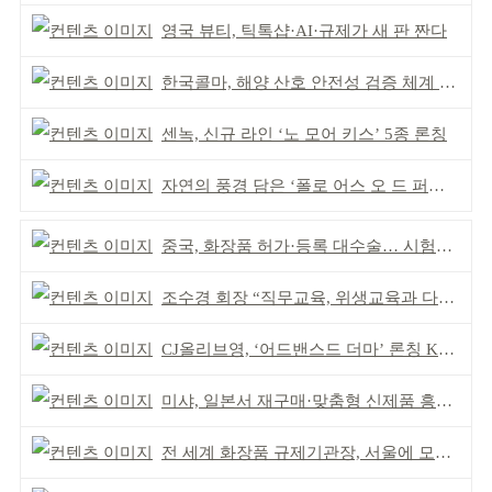
영국 뷰티, 틱톡샵·AI·규제가 새 판 짠다
한국콜마, 해양 산호 안전성 검증 체계 구축
센녹, 신규 라인 ‘노 모어 키스’ 5종 론칭
자연의 풍경 담은 ‘폴로 어스 오 드 퍼퓸’ 4종 출시
중국, 화장품 허가·등록 대수술… 시험자료 공용 허용
조수경 회장 “직무교육, 위생교육과 다르다”
CJ올리브영, ‘어드밴스드 더마’ 론칭 K더마 육성 박차
미샤, 일본서 재구매·맞춤형 신제품 흥행 ‘쌍끌이’
전 세계 화장품 규제기관장, 서울에 모인다