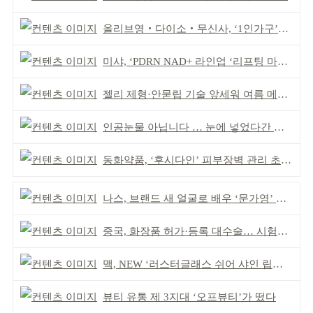
올리브영‧다이소‧무신사, ‘1인가구’가 이끈다
미샤, ‘PDRN NAD+ 라인업 ‘리프팅 마스크’ 출시
젤리 제형·안묻립 기술 앞세워 여름 메이크업 시장 공략
인공눈물 아닙니다 … 눈에 넣었다간 각막 손상
동화약품, ‘후시다인’ 피부장벽 관리 초점 ‘리브랜딩’
나스, 브랜드 새 얼굴로 배우 ‘문가영’ 발탁
중국, 화장품 허가·등록 대수술… 시험자료 공용 허용
맥, NEW ‘러스터글래스 쉬어 샤인 립스틱’ 출시
뷰티 유통 제 3지대 ‘오프뷰티’가 떴다