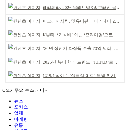
페리페라, 2026 올리브영X망그러진 곰 콜라보
아모레퍼시픽, 밋유어뷰티 아카데미 2기 발대식
K뷰티, ‘가성비’ 아닌 ‘프리미엄’으로 승부걸어야
’26년 상반기 화장품 수출 70억 달러 ‘역대 최고’
2026년 뷰티 핵심 트렌드, ‘F.I.N.D’로 읽는다
[동정] 설화수 ‘여름의 미학’ 특별 전시 개최
CMN 주요 뉴스 페이지
뉴스
포커스
업체
마케팅
유통