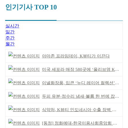
인기기사 TOP 10
실시간
일간
주간
월간
아마존 프라임데이, K뷰티가 이끈다
미국 세포라 매장 580곳에 ‘올리브영 K뷰티에딧’ 론칭
이넬화장품, 입큰 ‘누디 레이어 컬렉션’ 출시
두피 유분·정수리 냄새·볼륨 한 번에 잡는다
식약처, K뷰티 인도네시아 수출 장벽 완화 성과
[동정] 정화예대-한국이용사회중앙회 업무협약