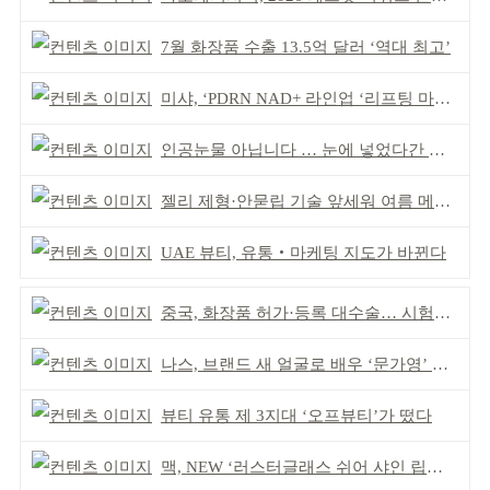
7월 화장품 수출 13.5억 달러 ‘역대 최고’
미샤, ‘PDRN NAD+ 라인업 ‘리프팅 마스크’ 출시
인공눈물 아닙니다 … 눈에 넣었다간 각막 손상
젤리 제형·안묻립 기술 앞세워 여름 메이크업 시장 공략
UAE 뷰티, 유통‧마케팅 지도가 바뀐다
중국, 화장품 허가·등록 대수술… 시험자료 공용 허용
나스, 브랜드 새 얼굴로 배우 ‘문가영’ 발탁
뷰티 유통 제 3지대 ‘오프뷰티’가 떴다
맥, NEW ‘러스터글래스 쉬어 샤인 립스틱’ 출시