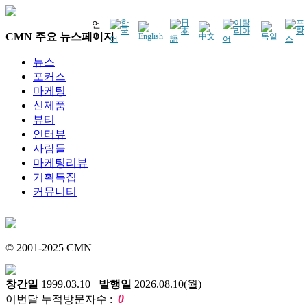
언
CMN 주요 뉴스페이지
어
뉴스
포커스
마케팅
신제품
뷰티
인터뷰
사람들
마케팅리뷰
기획특집
커뮤니티
© 2001-2025 CMN
창간일
1999.03.10
발행일
2026.08.10(월)
0
이번달 누적방문자수 :