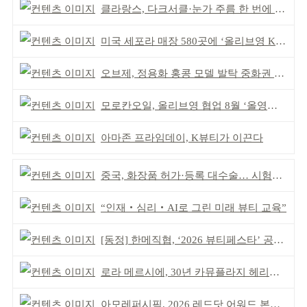
클라랑스, 다크서클·눈가 주름 한 번에 더블 케어
미국 세포라 매장 580곳에 ‘올리브영 K뷰티에딧’ 론칭
오브제, 정용화 홍콩 모델 발탁 중화권 공략 강화
모로칸오일, 올리브영 협업 8월 ‘올영픽’ 선정
아마존 프라임데이, K뷰티가 이끈다
중국, 화장품 허가·등록 대수술… 시험자료 공용 허용
“인재‧심리‧AI로 그린 미래 뷰티 교육”
[동정] 한메직협, ‘2026 뷰티페스타’ 공동 주최
로라 메르시에, 30년 카뮤플라지 헤리티지 담아
아모레퍼시픽, 2026 레드닷 어워드 본상 2개 수상