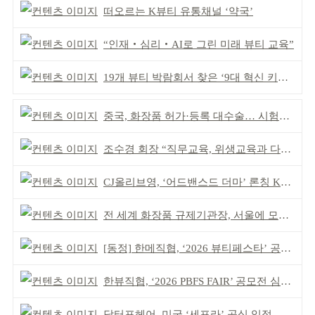
떠오르는 K뷰티 유통채널 ‘약국’
“인재‧심리‧AI로 그린 미래 뷰티 교육”
19개 뷰티 박람회서 찾은 ‘9대 혁신 키워드’
중국, 화장품 허가·등록 대수술… 시험자료 공용 허용
조수경 회장 “직무교육, 위생교육과 다르다”
CJ올리브영, ‘어드밴스드 더마’ 론칭 K더마 육성 박차
전 세계 화장품 규제기관장, 서울에 모인다
[동정] 한메직협, ‘2026 뷰티페스타’ 공동 주최
한뷰직협, ‘2026 PBFS FAIR’ 공모전 심사 성료
닥터포헤어, 미국 ‘세포라’ 공식 입점