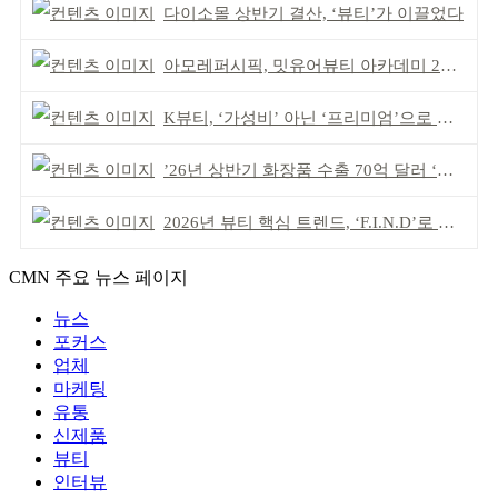
다이소몰 상반기 결산, ‘뷰티’가 이끌었다
아모레퍼시픽, 밋유어뷰티 아카데미 2기 발대식
K뷰티, ‘가성비’ 아닌 ‘프리미엄’으로 승부걸어야
’26년 상반기 화장품 수출 70억 달러 ‘역대 최고’
2026년 뷰티 핵심 트렌드, ‘F.I.N.D’로 읽는다
CMN 주요 뉴스 페이지
뉴스
포커스
업체
마케팅
유통
신제품
뷰티
인터뷰