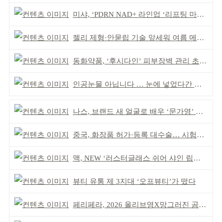
미샤, ‘PDRN NAD+ 라인업 ‘리프팅 마스크’ 출시
젤리 제형·안묻립 기술 앞세워 여름 메이크업 시장 공략
동화약품, ‘후시다인’ 피부장벽 관리 초점 ‘리브랜딩’
인공눈물 아닙니다 … 눈에 넣었다간 각막 손상
나스, 브랜드 새 얼굴로 배우 ‘문가영’ 발탁
중국, 화장품 허가·등록 대수술… 시험자료 공용 허용
맥, NEW ‘러스터글래스 쉬어 샤인 립스틱’ 출시
뷰티 유통 제 3지대 ‘오프뷰티’가 떴다
페리페라, 2026 올리브영X망그러진 곰 콜라보