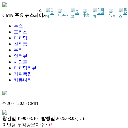
언
CMN 주요 뉴스페이지
어
뉴스
포커스
마케팅
신제품
뷰티
인터뷰
사람들
마케팅리뷰
기획특집
커뮤니티
© 2001-2025 CMN
창간일
1999.03.10
발행일
2026.08.08(토)
0
이번달 누적방문자수 :