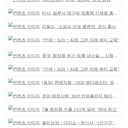
미샤, 일본서 재구매·맞춤형 신제품 흥행 ‘쌍끌이’
리필드, ‘스칼프 리셋 클렌저’ 공식 출시
“인재‧심리‧AI로 그린 미래 뷰티 교육”
중국, 화장품 허가·등록 대수술… 시험자료 공용 허용
“인재‧심리‧AI로 그린 미래 뷰티 교육”
[동정] 한메직협, ‘2026 뷰티페스타’ 공동 주최
로라 메르시에, 30년 카뮤플라지 헤리티지 담아
7월 화장품 수출 13.5억 달러 ‘역대 최고’
올리브영‧다이소‧무신사, ‘1인가구’가 이끈다