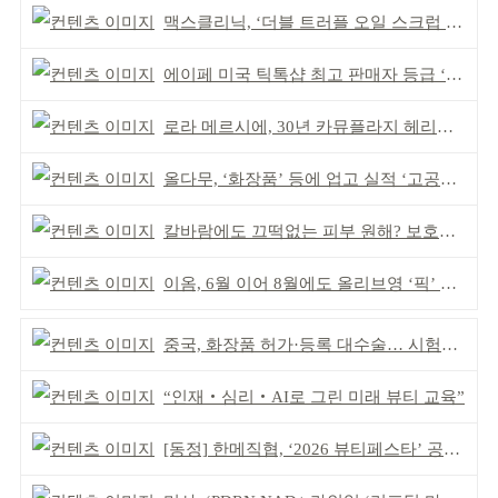
맥스클리닉, ‘더블 트러플 오일 스크럽 바디 워시’ 공개
에이페 미국 틱톡샵 최고 판매자 등급 ‘Tier 5’ 달성
로라 메르시에, 30년 카뮤플라지 헤리티지 담아
올다무, ‘화장품’ 등에 업고 실적 ‘고공비행’
칼바람에도 끄떡없는 피부 원해? 보호막 잘 쌓아야!
이옴, 6월 이어 8월에도 올리브영 ‘픽’ 선정
중국, 화장품 허가·등록 대수술… 시험자료 공용 허용
“인재‧심리‧AI로 그린 미래 뷰티 교육”
[동정] 한메직협, ‘2026 뷰티페스타’ 공동 주최