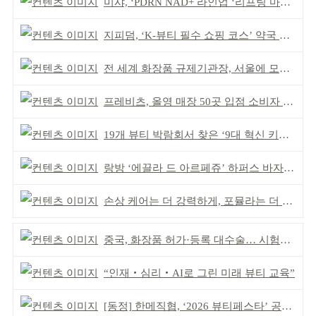
미샤, ‘PDRN NAD+ 라인업 ‘리프팅 마스크’ 출시
지피덤, ‘K-뷰티 필수 쇼핑 코스’ 약국 공략
전 세계 화장품 규제기관장, 서울에 모인다
프레비츠, 올영 매장 50곳 입점 소비자 접점 강화
19개 뷰티 박람회서 찾은 ‘9대 혁신 키워드’
랑방 ‘에끌라 드 아르페쥬’ 하퍼스 바자 화보 공개
손상 케어는 더 강력하게, 포뮬라는 더 산뜻하게!
중국, 화장품 허가·등록 대수술… 시험자료 공용 허용
“인재‧심리‧AI로 그린 미래 뷰티 교육”
[동정] 한메직협, ‘2026 뷰티페스타’ 공동 주최