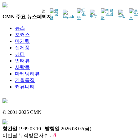
언
CMN 주요 뉴스페이지
어
뉴스
포커스
마케팅
신제품
뷰티
인터뷰
사람들
마케팅리뷰
기획특집
커뮤니티
© 2001-2025 CMN
창간일
1999.03.10
발행일
2026.08.07(금)
0
이번달 누적방문자수 :