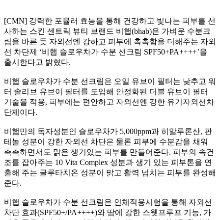
[CMN] 강력한 포뮬러 효능을 통해 건강하고 빛나는 피부를 선
사하는 스킨 센트릭 뷰티 브랜드 비햅(bhab)은 가벼운 수분크
림을 바른 듯 자외선엔 강하고 피부에 촉촉함을 더해주는 자외
선 차단제 ‘비햅 슬로우차가 수분 선크림 SPF50+PA++++’을
출시한다고 밝혔다.
비햅 슬로우차가 수분 선크림은 오일 유브이 필터는 낮추고 워
터 솔리브 유브이 필터를 도입해 안정화된 더블 유브이 필터
기술을 적용, 피부에는 편안하고 자외선엔 강한 유기자외선차
단제이다.
비햅만의 독자성분인 슬로우차가 5,000ppm과 히알루론산, 판
테놀 성분이 강한 자외선 차단은 물론 피부에 수분감을 채워
촉촉하면서도 맑은 생기있는 피부를 만들어준다. 피부의 속건
조를 잡아주는 10 Vita Complex 성분과 생기 있는 피부톤을 연
출해 주는 글루타치온 성분이 맑고 활력 넘치는 피부를 완성해
준다.
비햅 슬로우차가 수분 선크림은 인체적용시험을 통해 자외선
차단 효과(SPF50+/PA++++)와 땀에 강한 스웻프루프 기능, 가