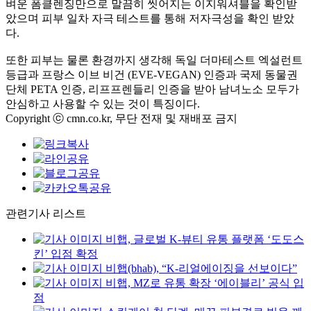
벼운 폼클렌징만으로 말끔히 씻어지는 이지워셔블을 확인받
았으며 피부 일차 자극 테스트를 통해 저자극성을 확인 받았
다.
또한 피부는 물론 환경까지 생각해 독일 더마테스트 엑설런트
등급과 프랑스 이브 비건 (EVE-VEGAN) 인증과 국제 동물권
단체 PETA 인증, 리프프렌들리 인증을 받아 남녀노소 모두가
안심하고 사용할 수 있는 것이 특징이다.
Copyright ⓒ cmn.co.kr, 무단 전재 및 재배포 금지
관련기사 리스트
비햅, 글로벌 K-뷰티 유통 플랫폼 ‘도도스
킨’ 입점 확정
비햅(bhab), “K-리얼에이징을 선보이다”
비햅, MZ로 유통 확장 ‘에이블리’ 공식 입
점