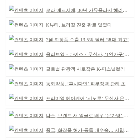
로라 메르시에, 30년 카뮤플라지 헤리티지 담아
K뷰티, 브라질 진출 판로 열렸다
7월 화장품 수출 13.5억 달러 ‘역대 최고’
올리브영‧다이소‧무신사, ‘1인가구’가 이끈다
글로벌 관광객 사로잡은 K-퍼스널컬러
동화약품, ‘후시다인’ 피부장벽 관리 초점 ‘리브랜딩’
프리미엄 헤어케어 ‘시노루’ 무신사 온라인 입점
나스, 브랜드 새 얼굴로 배우 ‘문가영’ 발탁
중국, 화장품 허가·등록 대수술… 시험자료 공용 허용