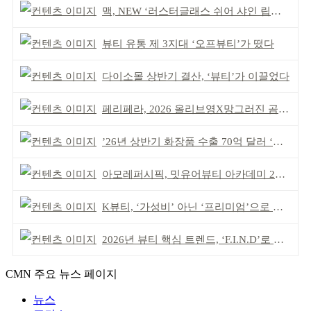
맥, NEW ‘러스터글래스 쉬어 샤인 립스틱’ 출시
뷰티 유통 제 3지대 ‘오프뷰티’가 떴다
다이소몰 상반기 결산, ‘뷰티’가 이끌었다
페리페라, 2026 올리브영X망그러진 곰 콜라보
’26년 상반기 화장품 수출 70억 달러 ‘역대 최고’
아모레퍼시픽, 밋유어뷰티 아카데미 2기 발대식
K뷰티, ‘가성비’ 아닌 ‘프리미엄’으로 승부걸어야
2026년 뷰티 핵심 트렌드, ‘F.I.N.D’로 읽는다
CMN 주요 뉴스 페이지
뉴스