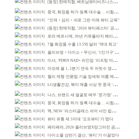
[동정] 한메직협, 베트남뷰티비즈니스협회와 MOU
중국, 화장품 허가·등록 대수술… 시험자료 공용 허용
“인재‧심리‧AI로 그린 미래 뷰티 교육”
[동정] 한메직협, ‘2026 뷰티페스타’ 공동 주최
로라 메르시에, 30년 카뮤플라지 헤리티지 담아
7월 화장품 수출 13.5억 달러 ‘역대 최고’
올리브영‧다이소‧무신사, ‘1인가구’가 이끈다
미샤, ‘PDRN NAD+ 라인업 ‘리프팅 마스크’ 출시
아모레 올 1, 2분기 연속 두 자릿수 영업이익률 기록
젤리 제형·안묻립 기술 앞세워 여름 메이크업 시장 공략
LG생활건강, 북미 매출 사상 첫 중국 ‘추월’
나스, 브랜드 새 얼굴로 배우 ‘문가영’ 발탁
중국, 화장품 허가·등록 대수술… 시험자료 공용 허용
맥, NEW ‘러스터글래스 쉬어 샤인 립스틱’ 출시
뷰티 유통 제 3지대 ‘오프뷰티’가 떴다
페리페라, 2026 올리브영X망그러진 곰 콜라보
다이소몰 상반기 결산, ‘뷰티’가 이끌었다