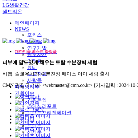
LG생활건강
셀트리온
메인페이지
NEWS
포커스
마케팅
연구개발
대한민국 베스트 화장품
원부자재
인터뷰
피부에 밀도있게 채우는 토탈 수분장벽 세럼
뷰티
비햅, 슬로우차가 수분진정 페이스 아이 세럼 출시
보도자료
사람들
CMN 편집국 기자 <webmaster@cmn.co.kr>
[기사입력 : 2024-10-2
마케팅리뷰
기획이슈
기획특집
스페셜리포트
브랜드프리젠테이션
커뮤니티
트렌드
신제품