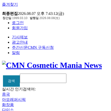
즐겨찾기
최종편집
2026.08.07 오후 7:43:12(금)
창간일
1999.03.10
발행일
2026.08.08(토)
로그인
회원가입
기사제보
광고안내
주간신문CMN 구독신청
알림
검색
검색
실시간 인기검색어:
중국
아모레퍼시픽
화장품
다이소