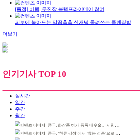
[동정] 비햅, 무진장 블랙프라이데이 참여
피부에 녹아드는 말끔촉촉 신개념 돌려쓰는 클렌징밤
더보기
인기기사 TOP 10
실시간
일간
주간
월간
중국, 화장품 허가·등록 대수술… 시험자료 공용 허용
중국, ‘한류 감성’에서 ‘효능 검증’으로 중심 이동