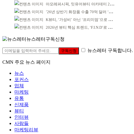
아모레퍼시픽, 밋유어뷰티 아카데미 2기 발대식
’26년 상반기 화장품 수출 70억 달러 ‘역대 최고’
K뷰티, ‘가성비’ 아닌 ‘프리미엄’으로 승부걸어야
2026년 뷰티 핵심 트렌드, ‘F.I.N.D’로 읽는다
뉴스레터구독신청
뉴스레터 구독합니다.
구독신청
CMN 주요 뉴스 페이지
뉴스
포커스
업체
마케팅
유통
신제품
뷰티
인터뷰
사람들
마케팅리뷰