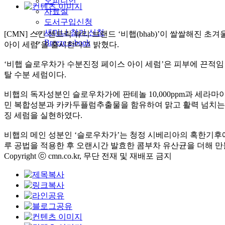
오피니언
자료실
도서구입신청
세미나 참가 신청
[CMN] 스킨 센트릭 뷰티 브랜드 ‘비햅(bhab)’이 쌀쌀해
Breeze e-book
아이 세럼’을 출시한다고 밝혔다.
‘비햅 슬로우차가 수분진정 페이스 아이 세럼’은 피부에 끈적
탈 수분 세럼이다.
비햅의 독자성분인 슬로우차가에 판테놀 10,000ppm과 세라마이
민 복합성분과 카카두플럼추출물을 함유하여 맑고 활력 넘치는 
징 세럼을 실현하였다.
비햅의 메인 성분인 ‘슬로우차가’는 청정 시베리아의 혹한기
루 공법을 적용한 후 오랜시간 발효한 콤부차 유산균을 더해 
Copyright ⓒ cmn.co.kr, 무단 전재 및 재배포 금지