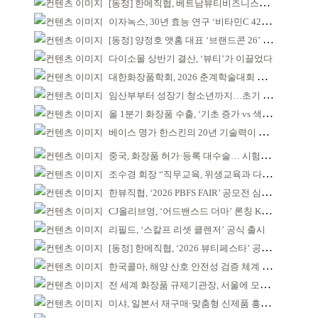
[동정] 한메직협, 베트남뷰티비즈니스협회와 MOU
이자녹스, 30년 효능 연구 ‘비타민C 42% 멜라오프 밤’
[동정] 양정호 앳홈 대표 ‘브랜드콘 26’ 강연
다이소몰 상반기 결산, ‘뷰티’가 이끌었다
대한화장품학회, 2026 춘계학술대회 일정 확정
임산부부터 성장기 청소년까지…초기 튼살 케어
올 1분기 화장품 수출, ‘기초 증가 vs 색조 감소’
베이스 명가 한스킨의 20년 기술력이 집약된 쿠션
중국, 화장품 허가·등록 대수술… 시험자료 공용 허용
조수경 회장 “직무교육, 위생교육과 다르다”
한뷰직협, ‘2026 PBFS FAIR’ 공모전 심사 성료
CJ올리브영, ‘어드밴스드 더마’ 론칭 K더마 육성 박차
리필드, ‘스칼프 리셋 클렌저’ 공식 출시
[동정] 한메직협, ‘2026 뷰티페스타’ 공동 주최
한국콜마, 해양 산호 안전성 검증 체계 구축
전 세계 화장품 규제기관장, 서울에 모인다
미샤, 일본서 재구매·맞춤형 신제품 흥행 ‘쌍끌이’