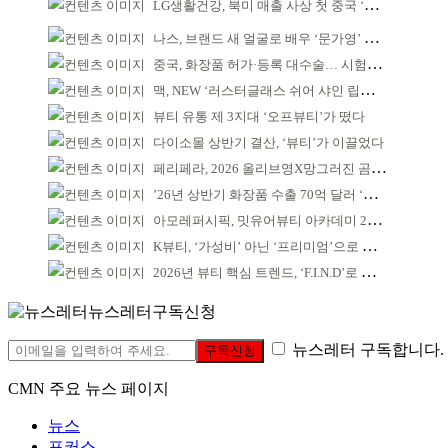
LG생활건강, 북미 매출 사상 첫 중국 ‘추월’
나스, 브랜드 새 얼굴로 배우 ‘문가영’ 발탁
중국, 화장품 허가·등록 대수술… 시험자료 공용 허용
맥, NEW ‘러스터글래스 쉬어 샤인 립스틱’ 출시
뷰티 유통 제 3지대 ‘오프뷰티’가 떴다
다이소몰 상반기 결산, ‘뷰티’가 이끌었다
페리페라, 2026 올리브영X망그러진 곰 콜라보
’26년 상반기 화장품 수출 70억 달러 ‘역대 최고’
아모레퍼시픽, 밋유어뷰티 아카데미 2기 발대식
K뷰티, ‘가성비’ 아닌 ‘프리미엄’으로 승부걸어야
2026년 뷰티 핵심 트렌드, ‘F.I.N.D’로 읽는다
뉴스레터구독신청
뉴스레터 구독합니다.
구독신청
CMN 주요 뉴스 페이지
뉴스
포커스