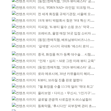
[동정] 한메직협, ‘2026 뷰티페스타’ 공동 주최
미샤, ‘PDRN NAD+ 라인업 ‘리프팅 마스크’ 출시
전 세계 화장품 규제기관장, 서울에 모인다
19개 뷰티 박람회서 찾은 ‘9대 혁신 키워드’
지피덤, ‘K-뷰티 필수 쇼핑 코스’ 약국 공략
프레비츠, 올영 매장 50곳 입점 소비자 접점 강화
[동정] 한메직협, 베트남뷰티비즈니스협회와 MOU
‘갈색병’ 시너지 극대화 ‘에스티 로더 스킨부스터’ 출시
중국, 화장품 허가·등록 대수술… 시험자료 공용 허용
“인재‧심리‧AI로 그린 미래 뷰티 교육”
[동정] 한메직협, ‘2026 뷰티페스타’ 공동 주최
로라 메르시에, 30년 카뮤플라지 헤리티지 담아
K뷰티, 브라질 진출 판로 열렸다
7월 화장품 수출 13.5억 달러 ‘역대 최고’
올리브영‧다이소‧무신사, ‘1인가구’가 이끈다
글로벌 관광객 사로잡은 K-퍼스널컬러
동화약품, ‘후시다인’ 피부장벽 관리 초점 ‘리브랜딩’