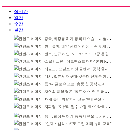
실시간
일간
주간
월간
중국, 화장품 허가·등록 대수술… 시험자료 공용 허용
한국콜마, 해양 산호 안전성 검증 체계 구축
센녹, 신규 라인 ‘노 모어 키스’ 5종 론칭
CJ올리브영, ‘어드밴스드 더마’ 론칭 K더마 육성 박차
리필드, ‘스칼프 리셋 클렌저’ 공식 출시
미샤, 일본서 재구매·맞춤형 신제품 흥행 ‘쌍끌이’
톰 ‘더 글로우 프로’ 홍콩 첫 공식 판매 완판
자연의 풍경 담은 ‘폴로 어스 오 드 퍼퓸’ 4종 출시
19개 뷰티 박람회서 찾은 ‘9대 혁신 키워드’
지피덤, ‘K-뷰티 필수 쇼핑 코스’ 약국 공략
중국, 화장품 허가·등록 대수술… 시험자료 공용 허용
“인재‧심리‧AI로 그린 미래 뷰티 교육”