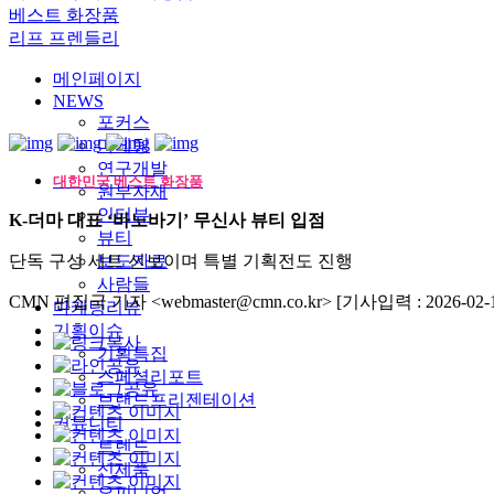
베스트 화장품
리프 프렌들리
메인페이지
NEWS
포커스
마케팅
연구개발
대한민국 베스트 화장품
원부자재
인터뷰
K-더마 대표 ‘바노바기’ 무신사 뷰티 입점
뷰티
단독 구성 세트 선보이며 특별 기획전도 진행
보도자료
사람들
CMN 편집국 기자 <webmaster@cmn.co.kr>
[기사입력 : 2026-02-1
마케팅리뷰
기획이슈
기획특집
스페셜리포트
브랜드프리젠테이션
커뮤니티
트렌드
신제품
오피니언