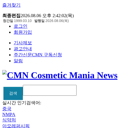
즐겨찾기
최종편집
2026.08.06 오후 2:42:02(목)
창간일
1999.03.10
발행일
2026.08.06(목)
로그인
회원가입
기사제보
광고안내
주간신문CMN 구독신청
알림
검색
검색
실시간 인기검색어:
중국
NMPA
식약처
아모레퍼시픽