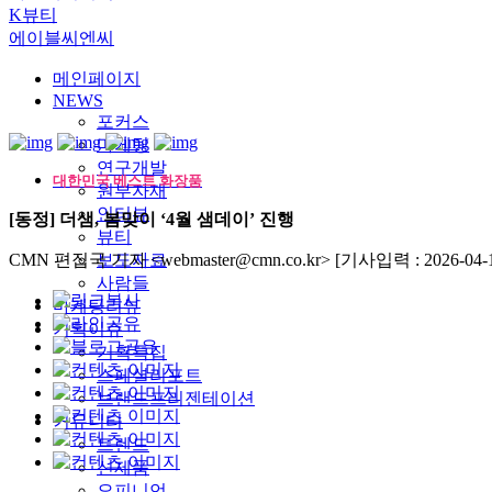
K뷰티
에이블씨엔씨
메인페이지
NEWS
포커스
마케팅
연구개발
대한민국 베스트 화장품
원부자재
인터뷰
[동정] 더샘, 봄맞이 ‘4월 샘데이’ 진행
뷰티
CMN 편집국 기자 <webmaster@cmn.co.kr>
보도자료
[기사입력 : 2026-04-1
사람들
마케팅리뷰
기획이슈
기획특집
스페셜리포트
브랜드프리젠테이션
커뮤니티
트렌드
신제품
오피니언