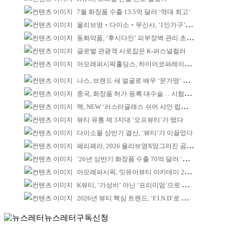
7월 화장품 수출 13.5억 달러 ‘역대 최고’
올리브영‧다이소‧무신사, ‘1인가구’가 이끈다
동화약품, ‘후시다인’ 피부장벽 관리 초점 ‘리브랜딩’
글로벌 관광객 사로잡은 K-퍼스널컬러
아모레퍼시픽홀딩스, 하이어코퍼레이션과 투자계약
나스, 브랜드 새 얼굴로 배우 ‘문가영’ 발탁
중국, 화장품 허가·등록 대수술… 시험자료 공용 허용
맥, NEW ‘러스터글래스 쉬어 샤인 립스틱’ 출시
뷰티 유통 제 3지대 ‘오프뷰티’가 떴다
다이소몰 상반기 결산, ‘뷰티’가 이끌었다
페리페라, 2026 올리브영X망그러진 곰 콜라보
’26년 상반기 화장품 수출 70억 달러 ‘역대 최고’
아모레퍼시픽, 밋유어뷰티 아카데미 2기 발대식
K뷰티, ‘가성비’ 아닌 ‘프리미엄’으로 승부걸어야
2026년 뷰티 핵심 트렌드, ‘F.I.N.D’로 읽는다
뉴스레터구독신청