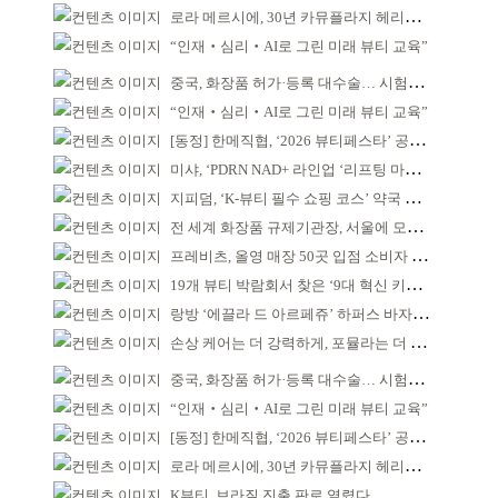
로라 메르시에, 30년 카뮤플라지 헤리티지 담아
“인재‧심리‧AI로 그린 미래 뷰티 교육”
중국, 화장품 허가·등록 대수술… 시험자료 공용 허용
“인재‧심리‧AI로 그린 미래 뷰티 교육”
[동정] 한메직협, ‘2026 뷰티페스타’ 공동 주최
미샤, ‘PDRN NAD+ 라인업 ‘리프팅 마스크’ 출시
지피덤, ‘K-뷰티 필수 쇼핑 코스’ 약국 공략
전 세계 화장품 규제기관장, 서울에 모인다
프레비츠, 올영 매장 50곳 입점 소비자 접점 강화
19개 뷰티 박람회서 찾은 ‘9대 혁신 키워드’
랑방 ‘에끌라 드 아르페쥬’ 하퍼스 바자 화보 공개
손상 케어는 더 강력하게, 포뮬라는 더 산뜻하게!
중국, 화장품 허가·등록 대수술… 시험자료 공용 허용
“인재‧심리‧AI로 그린 미래 뷰티 교육”
[동정] 한메직협, ‘2026 뷰티페스타’ 공동 주최
로라 메르시에, 30년 카뮤플라지 헤리티지 담아
K뷰티, 브라질 진출 판로 열렸다