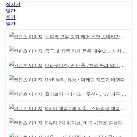
실시간
일간
주간
월간
두피와 모발 강화 케어 위한 츠바키만의 솔루션 제시
중국, 화장품 허가·등록 대수술… 시험자료 공용 허용
더파운더즈, 연 매출 7천억 돌파 역대 최대 실적
UAE 뷰티, 유통‧마케팅 지도가 바뀐다
올리브영‧다이소‧무신사, ‘1인가구’가 이끈다
K헤어 제품 2배 껑충…스타일링 제품도 인기
K뷰티 2차 웨이브, 미국 시장을 흔들다