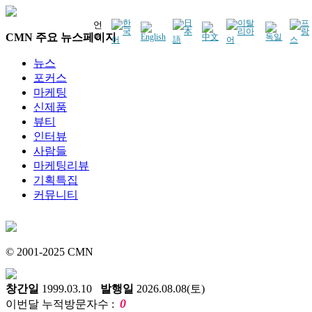
언
CMN 주요 뉴스페이지
어
뉴스
포커스
마케팅
신제품
뷰티
인터뷰
사람들
마케팅리뷰
기획특집
커뮤니티
© 2001-2025 CMN
창간일
1999.03.10
발행일
2026.08.08(토)
0
이번달 누적방문자수 :