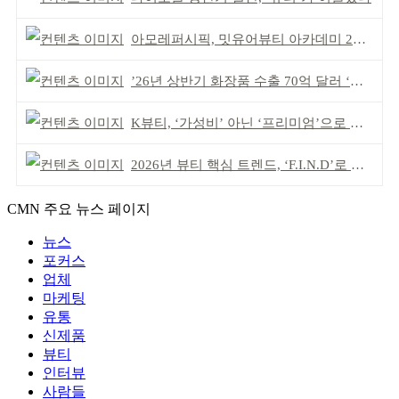
아모레퍼시픽, 밋유어뷰티 아카데미 2기 발대식
’26년 상반기 화장품 수출 70억 달러 ‘역대 최고’
K뷰티, ‘가성비’ 아닌 ‘프리미엄’으로 승부걸어야
2026년 뷰티 핵심 트렌드, ‘F.I.N.D’로 읽는다
CMN 주요 뉴스 페이지
뉴스
포커스
업체
마케팅
유통
신제품
뷰티
인터뷰
사람들