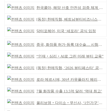
한국콜마, 해양 산호 안전성 검증 체계 구축
[동정] 한메직협, 베트남뷰티비즈니스협회와 MOU
닥터포헤어, 미국 ‘세포라’ 공식 입점
중국, 화장품 허가·등록 대수술… 시험자료 공용 허용
“인재‧심리‧AI로 그린 미래 뷰티 교육”
[동정] 한메직협, ‘2026 뷰티페스타’ 공동 주최
로라 메르시에, 30년 카뮤플라지 헤리티지 담아
7월 화장품 수출 13.5억 달러 ‘역대 최고’
올리브영‧다이소‧무신사, ‘1인가구’가 이끈다