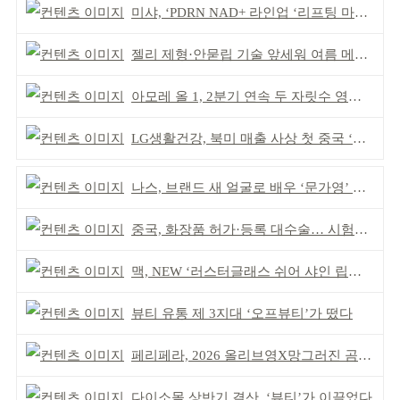
미샤, ‘PDRN NAD+ 라인업 ‘리프팅 마스크’ 출시
젤리 제형·안묻립 기술 앞세워 여름 메이크업 시장 공략
아모레 올 1, 2분기 연속 두 자릿수 영업이익률 기록
LG생활건강, 북미 매출 사상 첫 중국 ‘추월’
나스, 브랜드 새 얼굴로 배우 ‘문가영’ 발탁
중국, 화장품 허가·등록 대수술… 시험자료 공용 허용
맥, NEW ‘러스터글래스 쉬어 샤인 립스틱’ 출시
뷰티 유통 제 3지대 ‘오프뷰티’가 떴다
페리페라, 2026 올리브영X망그러진 곰 콜라보
다이소몰 상반기 결산, ‘뷰티’가 이끌었다