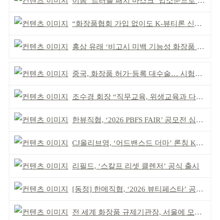
이옴 ‘트러블 패치 마스크’ 입소문으로 판매 확대
“화장품협회 가입 없이도 K-뷰티론 신청 가능”
홍삼 유래 ‘비고시 미백 기능성 화장품 원료’ 허가 획득
중국, 화장품 허가·등록 대수술… 시험자료 공용 허용
조수경 회장 “직무교육, 위생교육과 다르다”
한뷰직협, ‘2026 PBFS FAIR’ 공모전 심사 성료
CJ올리브영, ‘어드밴스드 더마’ 론칭 K더마 육성 박차
리필드, ‘스칼프 리셋 클렌저’ 공식 출시
[동정] 한메직협, ‘2026 뷰티페스타’ 공동 주최
전 세계 화장품 규제기관장, 서울에 모인다