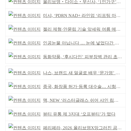
올리브영‧다이소‧무신사, ‘1인가구’가 이끈다
미샤, ‘PDRN NAD+ 라인업 ‘리프팅 마스크’ 출시
젤리 제형·안묻립 기술 앞세워 여름 메이크업 시장 공략
인공눈물 아닙니다 … 눈에 넣었다간 각막 손상
동화약품, ‘후시다인’ 피부장벽 관리 초점 ‘리브랜딩’
나스, 브랜드 새 얼굴로 배우 ‘문가영’ 발탁
중국, 화장품 허가·등록 대수술… 시험자료 공용 허용
맥, NEW ‘러스터글래스 쉬어 샤인 립스틱’ 출시
뷰티 유통 제 3지대 ‘오프뷰티’가 떴다
페리페라, 2026 올리브영X망그러진 곰 콜라보