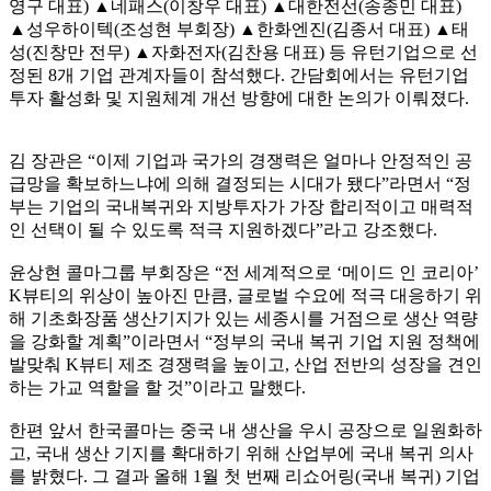
영구 대표) ▲네패스(이창우 대표) ▲대한전선(송종민 대표)
▲성우하이텍(조성현 부회장) ▲한화엔진(김종서 대표) ▲태
성(진창만 전무) ▲자화전자(김찬용 대표) 등 유턴기업으로 선
정된 8개 기업 관계자들이 참석했다. 간담회에서는 유턴기업
투자 활성화 및 지원체계 개선 방향에 대한 논의가 이뤄졌다.
김 장관은 “이제 기업과 국가의 경쟁력은 얼마나 안정적인 공
급망을 확보하느냐에 의해 결정되는 시대가 됐다”라면서 “정
부는 기업의 국내복귀와 지방투자가 가장 합리적이고 매력적
인 선택이 될 수 있도록 적극 지원하겠다”라고 강조했다.
윤상현 콜마그룹 부회장은 “전 세계적으로 ‘메이드 인 코리아’
K뷰티의 위상이 높아진 만큼, 글로벌 수요에 적극 대응하기 위
해 기초화장품 생산기지가 있는 세종시를 거점으로 생산 역량
을 강화할 계획”이라면서 “정부의 국내 복귀 기업 지원 정책에
발맞춰 K뷰티 제조 경쟁력을 높이고, 산업 전반의 성장을 견인
하는 가교 역할을 할 것”이라고 말했다.
한편 앞서 한국콜마는 중국 내 생산을 우시 공장으로 일원화하
고, 국내 생산 기지를 확대하기 위해 산업부에 국내 복귀 의사
를 밝혔다. 그 결과 올해 1월 첫 번째 리쇼어링(국내 복귀) 기업