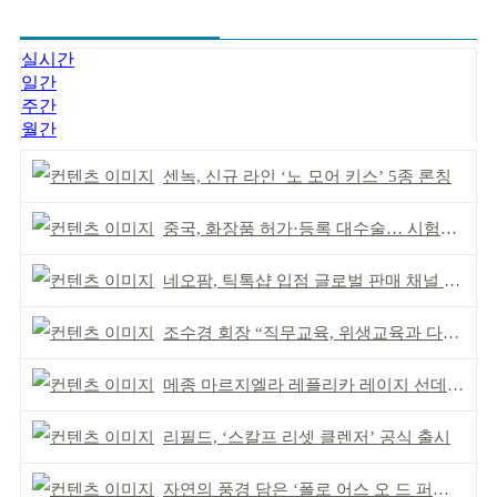
실시간
일간
주간
월간
센녹, 신규 라인 ‘노 모어 키스’ 5종 론칭
중국, 화장품 허가·등록 대수술… 시험자료 공용 허용
네오팜, 틱톡샵 입점 글로벌 판매 채널 다각화
조수경 회장 “직무교육, 위생교육과 다르다”
메종 마르지엘라 레플리카 레이지 선데이 모닝 디퓨저
리필드, ‘스칼프 리셋 클렌저’ 공식 출시
자연의 풍경 담은 ‘폴로 어스 오 드 퍼퓸’ 4종 출시