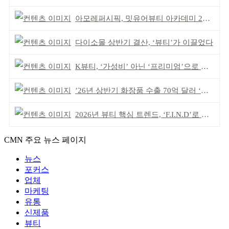
아모레퍼시픽, 밋유어뷰티 아카데미 2기 발대식
다이소몰 상반기 결산, ‘뷰티’가 이끌었다
K뷰티, ‘가성비’ 아닌 ‘프리미엄’으로 승부걸어야
’26년 상반기 화장품 수출 70억 달러 ‘역대 최고’
2026년 뷰티 핵심 트렌드, ‘F.I.N.D’로 읽는다
CMN 주요 뉴스 페이지
뉴스
포커스
업체
마케팅
유통
신제품
뷰티