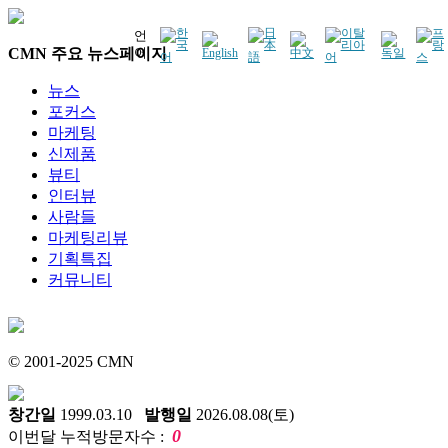
언
CMN 주요 뉴스페이지
어
뉴스
포커스
마케팅
신제품
뷰티
인터뷰
사람들
마케팅리뷰
기획특집
커뮤니티
© 2001-2025 CMN
창간일
1999.03.10
발행일
2026.08.08(토)
0
이번달 누적방문자수 :