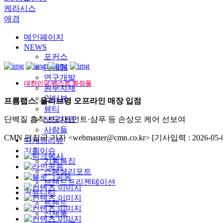
케라시스
애경
메인페이지
NEWS
포커스
마케팅
연구개발
대한민국 베스트 화장품
원부자재
인터뷰
프롬랩스, 올리브영 오프라인 매장 입점
뷰티
단백질 흡착 트리트먼트·샴푸 등 손상모 케어 선보여
보도자료
사람들
CMN 편집국 기자 <webmaster@cmn.co.kr>
[기사입력 : 2026-05-0
마케팅리뷰
기획이슈
기획특집
스페셜리포트
브랜드프리젠테이션
커뮤니티
트렌드
신제품