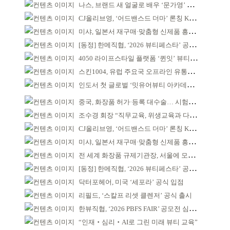
나스, 브랜드 새 얼굴로 배우 ‘문가영’ 발탁
CJ올리브영, ‘어드밴스드 더마’ 론칭 K더마 육성 박차
미샤, 일본서 재구매·맞춤형 신제품 흥행 ‘쌍끌이’
[동정] 한메직협, ‘2026 뷰티페스타’ 공동 주최
4050 라이프스타일 플랫폼 ‘퀸잇’ 뷰티 성장세
스킨1004, 유럽 주요국 오프라인 유통망 확대
인도서 첫 글로벌 ‘밋유어뷰티 아카데미’ 출범
중국, 화장품 허가·등록 대수술… 시험자료 공용 허용
조수경 회장 “직무교육, 위생교육과 다르다”
CJ올리브영, ‘어드밴스드 더마’ 론칭 K더마 육성 박차
미샤, 일본서 재구매·맞춤형 신제품 흥행 ‘쌍끌이’
전 세계 화장품 규제기관장, 서울에 모인다
[동정] 한메직협, ‘2026 뷰티페스타’ 공동 주최
닥터포헤어, 미국 ‘세포라’ 공식 입점
리필드, ‘스칼프 리셋 클렌저’ 공식 출시
한뷰직협, ‘2026 PBFS FAIR’ 공모전 심사 성료
“인재‧심리‧AI로 그린 미래 뷰티 교육”