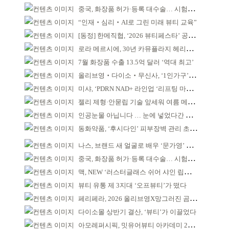
중국, 화장품 허가·등록 대수술… 시험자료 공용 허용
“인재‧심리‧AI로 그린 미래 뷰티 교육”
[동정] 한메직협, ‘2026 뷰티페스타’ 공동 주최
로라 메르시에, 30년 카뮤플라지 헤리티지 담아
7월 화장품 수출 13.5억 달러 ‘역대 최고’
올리브영‧다이소‧무신사, ‘1인가구’가 이끈다
미샤, ‘PDRN NAD+ 라인업 ‘리프팅 마스크’ 출시
젤리 제형·안묻립 기술 앞세워 여름 메이크업 시장 공략
인공눈물 아닙니다 … 눈에 넣었다간 각막 손상
동화약품, ‘후시다인’ 피부장벽 관리 초점 ‘리브랜딩’
나스, 브랜드 새 얼굴로 배우 ‘문가영’ 발탁
중국, 화장품 허가·등록 대수술… 시험자료 공용 허용
맥, NEW ‘러스터글래스 쉬어 샤인 립스틱’ 출시
뷰티 유통 제 3지대 ‘오프뷰티’가 떴다
페리페라, 2026 올리브영X망그러진 곰 콜라보
다이소몰 상반기 결산, ‘뷰티’가 이끌었다
아모레퍼시픽, 밋유어뷰티 아카데미 2기 발대식