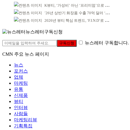
K뷰티, ‘가성비’ 아닌 ‘프리미엄’으로 승부걸어야
’26년 상반기 화장품 수출 70억 달러 ‘역대 최고’
2026년 뷰티 핵심 트렌드, ‘F.I.N.D’로 읽는다
뉴스레터구독신청
뉴스레터 구독합니다.
구독신청
CMN 주요 뉴스 페이지
뉴스
포커스
업체
마케팅
유통
신제품
뷰티
인터뷰
사람들
마케팅리뷰
기획특집