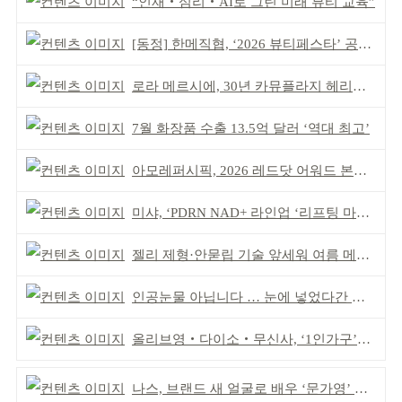
“인재‧심리‧AI로 그린 미래 뷰티 교육”
[동정] 한메직협, ‘2026 뷰티페스타’ 공동 주최
로라 메르시에, 30년 카뮤플라지 헤리티지 담아
7월 화장품 수출 13.5억 달러 ‘역대 최고’
아모레퍼시픽, 2026 레드닷 어워드 본상 2개 수상
미샤, ‘PDRN NAD+ 라인업 ‘리프팅 마스크’ 출시
젤리 제형·안묻립 기술 앞세워 여름 메이크업 시장 공략
인공눈물 아닙니다 … 눈에 넣었다간 각막 손상
올리브영‧다이소‧무신사, ‘1인가구’가 이끈다
나스, 브랜드 새 얼굴로 배우 ‘문가영’ 발탁