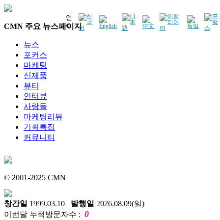
언
CMN 주요 뉴스페이지
어
뉴스
포커스
마케팅
신제품
뷰티
인터뷰
사람들
마케팅리뷰
기획특집
커뮤니티
© 2001-2025 CMN
창간일
1999.03.10
발행일
2026.08.09(일)
0
이번달 누적방문자수 :