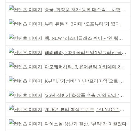
중국, 화장품 허가·등록 대수술… 시험자료 공용 허용
뷰티 유통 제 3지대 ‘오프뷰티’가 떴다
맥, NEW ‘러스터글래스 쉬어 샤인 립스틱’ 출시
페리페라, 2026 올리브영X망그러진 곰 콜라보
아모레퍼시픽, 밋유어뷰티 아카데미 2기 발대식
K뷰티, ‘가성비’ 아닌 ‘프리미엄’으로 승부걸어야
’26년 상반기 화장품 수출 70억 달러 ‘역대 최고’
2026년 뷰티 핵심 트렌드, ‘F.I.N.D’로 읽는다
다이소몰 상반기 결산, ‘뷰티’가 이끌었다