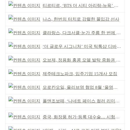
티르티르, ‘BTS 더 시티 아리랑-뉴욕’ 참여
나스, 한번의 터치로 강렬한 몰입감 선사
클라랑스, 다크서클·눈가 주름 한 번에 더블 케어
‘더 글로우 시그니처’ 미국 틱톡샵 디바이스 부문 1위
오브제, 정용화 홍콩 모델 발탁 중화권 공략 강화
제주테크노파크, 입주기업 15개사 모집
모로칸오일, 올리브영 협업 8월 ‘올영픽’ 선정
폴앤조보떼, ‘나네트 페이스 컬러 리미티드’ 출시
중국, 화장품 허가·등록 대수술… 시험자료 공용 허용