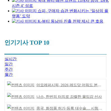
국내 뷰티·패션 브랜드 15개사 참여 ‘DFK
시즌 4’ 성료
쇼피, 구매자 습관 변화시키는 ‘일상의 플
랫폼’ 도약
K-뷰티 동남아 진출 전략 제시 큰 호응
인기기사 TOP 10
실시간
일간
주간
월간
아모레퍼시픽, 2026 레드닷 어워드 본상 2개 수상
나스, 한번의 터치로 강렬한 몰입감 선사
중국, 화장품 허가·등록 대수술… 시험자료 공용 허용