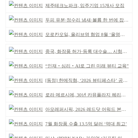
제주테크노파크, 입주기업 15개사 모집
두피 유분·정수리 냄새·볼륨 한 번에 잡는다
모로칸오일, 올리브영 협업 8월 ‘올영픽’ 선정
중국, 화장품 허가·등록 대수술… 시험자료 공용 허용
“인재‧심리‧AI로 그린 미래 뷰티 교육”
[동정] 한메직협, ‘2026 뷰티페스타’ 공동 주최
로라 메르시에, 30년 카뮤플라지 헤리티지 담아
아모레퍼시픽, 2026 레드닷 어워드 본상 2개 수상
7월 화장품 수출 13.5억 달러 ‘역대 최고’