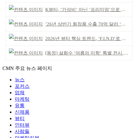
K뷰티, ‘가성비’ 아닌 ‘프리미엄’으로 승부걸어야
’26년 상반기 화장품 수출 70억 달러 ‘역대 최고’
2026년 뷰티 핵심 트렌드, ‘F.I.N.D’로 읽는다
[동정] 설화수 ‘여름의 미학’ 특별 전시 개최
CMN 주요 뉴스 페이지
뉴스
포커스
업체
마케팅
유통
신제품
뷰티
인터뷰
사람들
마케팅리뷰