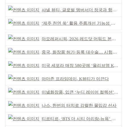
샤넬 뷰티, 글로벌 앰버서더 정국과 향수 캠페인 공개
‘제주 천연 쑥’ 활용 주름개선 기능성 식약처 심사 통과
아모레퍼시픽, 2026 레드닷 어워드 본상 2개 수상
중국, 화장품 허가·등록 대수술… 시험자료 공용 허용
미국 세포라 매장 580곳에 ‘올리브영 K뷰티에딧’ 론칭
아마존 프라임데이, K뷰티가 이끈다
이넬화장품, 입큰 ‘누디 레이어 컬렉션’ 출시
나스, 한번의 터치로 강렬한 몰입감 선사
티르티르, ‘BTS 더 시티 아리랑-뉴욕’ 참여