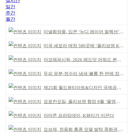
실시간
일간
주간
월간
이넬화장품, 입큰 ‘누디 레이어 컬렉션’ 출시
미국 세포라 매장 580곳에 ‘올리브영 K뷰티에딧’ 론칭
아모레퍼시픽, 2026 레드닷 어워드 본상 2개 수상
두피 유분·정수리 냄새·볼륨 한 번에 잡는다
제25회 월드뷰티아트&디자인 국제공모전 시상식 성황
모로칸오일, 올리브영 협업 8월 ‘올영픽’ 선정
아마존 프라임데이, K뷰티가 이끈다
오브제, 정용화 홍콩 모델 발탁 중화권 공략 강화