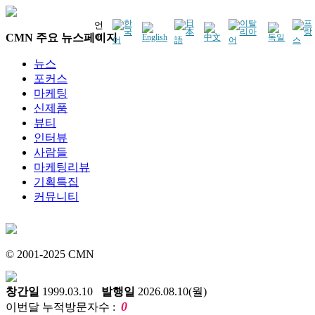
언
CMN 주요 뉴스페이지
어
뉴스
포커스
마케팅
신제품
뷰티
인터뷰
사람들
마케팅리뷰
기획특집
커뮤니티
© 2001-2025 CMN
창간일
1999.03.10
발행일
2026.08.10(월)
0
이번달 누적방문자수 :