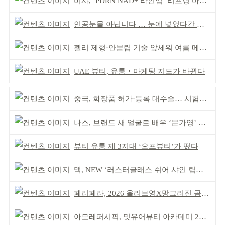
미샤, ‘PDRN NAD+ 라인업 ‘리프팅 마스크’ 출시
인공눈물 아닙니다 … 눈에 넣었다간 각막 손상
젤리 제형·안묻립 기술 앞세워 여름 메이크업 시장 공략
UAE 뷰티, 유통‧마케팅 지도가 바뀐다
중국, 화장품 허가·등록 대수술… 시험자료 공용 허용
나스, 브랜드 새 얼굴로 배우 ‘문가영’ 발탁
뷰티 유통 제 3지대 ‘오프뷰티’가 떴다
맥, NEW ‘러스터글래스 쉬어 샤인 립스틱’ 출시
페리페라, 2026 올리브영X망그러진 곰 콜라보
아모레퍼시픽, 밋유어뷰티 아카데미 2기 발대식