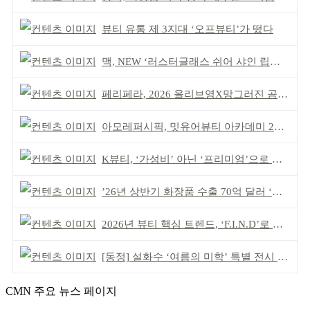
뷰티 유통 제 3지대 ‘오프뷰티’가 떴다
맥, NEW ‘러스터글래스 쉬어 샤인 립스틱’ 출시
페리페라, 2026 올리브영X망그러진 곰 콜라보
아모레퍼시픽, 밋유어뷰티 아카데미 2기 발대식
K뷰티, ‘가성비’ 아닌 ‘프리미엄’으로 승부걸어야
’26년 상반기 화장품 수출 70억 달러 ‘역대 최고’
2026년 뷰티 핵심 트렌드, ‘F.I.N.D’로 읽는다
[동정] 설화수 ‘여름의 미학’ 특별 전시 개최
CMN 주요 뉴스 페이지