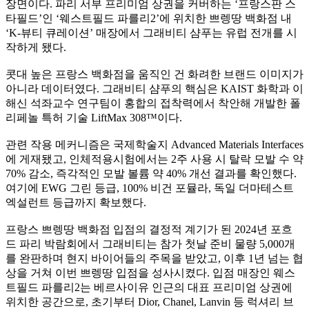
장면이다. 파리 서부 프리미엄 상권을 커버하는 ‘프랑스판 스
타필드’인 ‘웨스트필드 파를리2’에 위치한 쁘렝땅 백화점 내
‘K-뷰티 큐레이션’ 매장에서 그래비티 샴푸는 유럽 전개를 시
작하게 됐다.
콧대 높은 프랑스 백화점을 움직인 건 화려한 브랜드 이미지가
아니라 데이터였다. 그래비티 샴푸의 핵심은 KAIST 화학과 이
해신 석좌교수 연구팀이 홍합의 접착력에서 착안해 개발한 폴
리페놀 특허 기술 LiftMax 308™이다.
관련 작용 메커니즘은 국제학술지 Advanced Materials Interfaces
에 게재됐고, 인체적용시험에서는 2주 사용 시 탈락 모발 수 약
70% 감소, 즉각적인 모발 볼륨 약 40% 개선 결과를 확인했다.
여기에 EWG 그린 등급, 100% 비건 포뮬라, 독일 더마테스트
엑설런트 등급까지 확보했다.
프랑스 쁘렝땅 백화점 입점의 결정적 계기가 된 2024년 포흐
드 파리 박람회에서 그래비티는 참가 첫날 준비 물량 5,000개
를 완판하며 현지 바이어들의 주목을 받았고, 이후 1년 넘는 협
상을 거쳐 이번 쁘렝땅 입점을 성사시켰다. 입점 매장인 웨스
트필드 파를리2는 베르사이유 인근의 대표 프리미엄 상권에
위치한 공간으로, 초기부터 Dior, Chanel, Lanvin 등 럭셔리 브