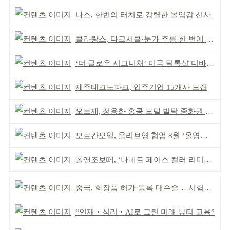
나스, 한번의 터치로 강렬한 몰입감 선사
클라랑스, 다크서클·눈가 주름 한 번에 더블 케어
‘더 글로우 시그니처’ 미국 틱톡샵 디바이스 부문 1위
제주테크노파크, 입주기업 15개사 모집
오브제, 정용화 홍콩 모델 발탁 중화권 공략 강화
모로칸오일, 올리브영 협업 8월 ‘올영픽’ 선정
폴앤조보떼, ‘나네트 페이스 컬러 리미티드’ 출시
중국, 화장품 허가·등록 대수술… 시험자료 공용 허용
“인재‧심리‧AI로 그린 미래 뷰티 교육”