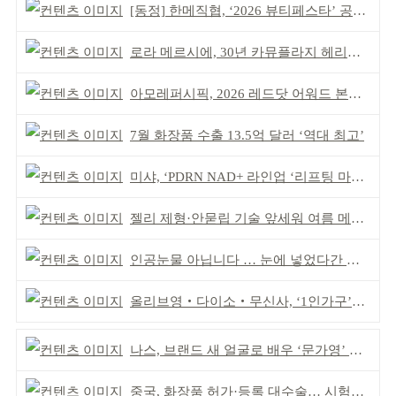
[동정] 한메직협, ‘2026 뷰티페스타’ 공동 주최
로라 메르시에, 30년 카뮤플라지 헤리티지 담아
아모레퍼시픽, 2026 레드닷 어워드 본상 2개 수상
7월 화장품 수출 13.5억 달러 ‘역대 최고’
미샤, ‘PDRN NAD+ 라인업 ‘리프팅 마스크’ 출시
젤리 제형·안묻립 기술 앞세워 여름 메이크업 시장 공략
인공눈물 아닙니다 … 눈에 넣었다간 각막 손상
올리브영‧다이소‧무신사, ‘1인가구’가 이끈다
나스, 브랜드 새 얼굴로 배우 ‘문가영’ 발탁
중국, 화장품 허가·등록 대수술… 시험자료 공용 허용