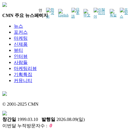
언
CMN 주요 뉴스페이지
어
뉴스
포커스
마케팅
신제품
뷰티
인터뷰
사람들
마케팅리뷰
기획특집
커뮤니티
© 2001-2025 CMN
창간일
1999.03.10
발행일
2026.08.09(일)
0
이번달 누적방문자수 :