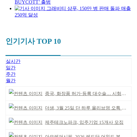
BUYCOTT’ 출범
그래비티 샴푸, 150만 병 판매 돌파 매출
250억 달성
인기기사 TOP 10
실시간
일간
주간
월간
중국, 화장품 허가·등록 대수술… 시험자료 공용 허용
더샘, 3월 25일 단 하루 올리브영 오특 참여
제주테크노파크, 입주기업 15개사 모집
아모레퍼시픽, 2026 레드닷 어워드 본상 2개 수상