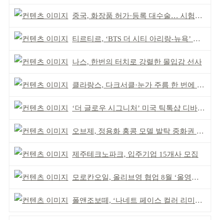
중국, 화장품 허가·등록 대수술… 시험자료 공용 허용
티르티르, ‘BTS 더 시티 아리랑-뉴욕’ 참여
나스, 한번의 터치로 강렬한 몰입감 선사
클라랑스, 다크서클·눈가 주름 한 번에 더블 케어
‘더 글로우 시그니처’ 미국 틱톡샵 디바이스 부문 1위
오브제, 정용화 홍콩 모델 발탁 중화권 공략 강화
제주테크노파크, 입주기업 15개사 모집
모로칸오일, 올리브영 협업 8월 ‘올영픽’ 선정
폴앤조보떼, ‘나네트 페이스 컬러 리미티드’ 출시