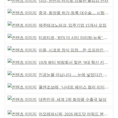
나스, 한번의 터치로 강렬한 몰입감 선사
중국, 화장품 허가·등록 대수술… 시험자료 공용 허용
제주테크노파크, 입주기업 15개사 모집
티르티르, ‘BTS 더 시티 아리랑-뉴욕’ 참여
이옴, 시코르 정식 입점…온·오프라인 유통망 확대
19개 뷰티 박람회서 찾은 ‘9대 혁신 키워드’
인공눈물 아닙니다 … 눈에 넣었다간 각막 손상
폴앤조보떼, ‘나네트 페이스 컬러 리미티드’ 출시
대한민국, 세계 2위 화장품 수출국 달성
아모레퍼시픽, 2026 레드닷 어워드 본상 2개 수상