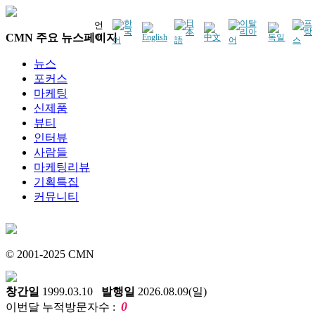
언
CMN 주요 뉴스페이지
어
뉴스
포커스
마케팅
신제품
뷰티
인터뷰
사람들
마케팅리뷰
기획특집
커뮤니티
© 2001-2025 CMN
창간일
1999.03.10
발행일
2026.08.09(일)
0
이번달 누적방문자수 :