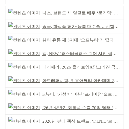
나스, 브랜드 새 얼굴로 배우 ‘문가영’ 발탁
중국, 화장품 허가·등록 대수술… 시험자료 공용 허용
뷰티 유통 제 3지대 ‘오프뷰티’가 떴다
맥, NEW ‘러스터글래스 쉬어 샤인 립스틱’ 출시
페리페라, 2026 올리브영X망그러진 곰 콜라보
아모레퍼시픽, 밋유어뷰티 아카데미 2기 발대식
K뷰티, ‘가성비’ 아닌 ‘프리미엄’으로 승부걸어야
’26년 상반기 화장품 수출 70억 달러 ‘역대 최고’
2026년 뷰티 핵심 트렌드, ‘F.I.N.D’로 읽는다