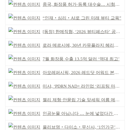
중국, 화장품 허가·등록 대수술… 시험자료 공용 허용
“인재‧심리‧AI로 그린 미래 뷰티 교육”
[동정] 한메직협, ‘2026 뷰티페스타’ 공동 주최
로라 메르시에, 30년 카뮤플라지 헤리티지 담아
7월 화장품 수출 13.5억 달러 ‘역대 최고’
아모레퍼시픽, 2026 레드닷 어워드 본상 2개 수상
미샤, ‘PDRN NAD+ 라인업 ‘리프팅 마스크’ 출시
젤리 제형·안묻립 기술 앞세워 여름 메이크업 시장 공략
인공눈물 아닙니다 … 눈에 넣었다간 각막 손상
올리브영‧다이소‧무신사, ‘1인가구’가 이끈다