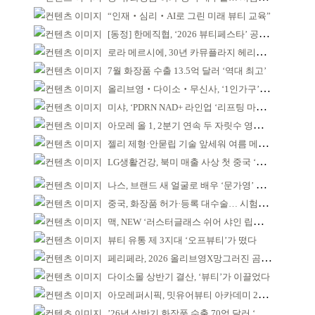
“인재‧심리‧AI로 그린 미래 뷰티 교육”
[동정] 한메직협, ‘2026 뷰티페스타’ 공동 주최
로라 메르시에, 30년 카뮤플라지 헤리티지 담아
7월 화장품 수출 13.5억 달러 ‘역대 최고’
올리브영‧다이소‧무신사, ‘1인가구’가 이끈다
미샤, ‘PDRN NAD+ 라인업 ‘리프팅 마스크’ 출시
아모레 올 1, 2분기 연속 두 자릿수 영업이익률 기록
젤리 제형·안묻립 기술 앞세워 여름 메이크업 시장 공략
LG생활건강, 북미 매출 사상 첫 중국 ‘추월’
나스, 브랜드 새 얼굴로 배우 ‘문가영’ 발탁
중국, 화장품 허가·등록 대수술… 시험자료 공용 허용
맥, NEW ‘러스터글래스 쉬어 샤인 립스틱’ 출시
뷰티 유통 제 3지대 ‘오프뷰티’가 떴다
페리페라, 2026 올리브영X망그러진 곰 콜라보
다이소몰 상반기 결산, ‘뷰티’가 이끌었다
아모레퍼시픽, 밋유어뷰티 아카데미 2기 발대식
’26년 상반기 화장품 수출 70억 달러 ‘역대 최고’