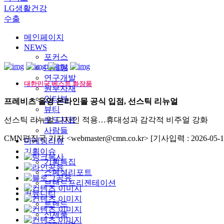
LG생활건강
수출
메인페이지
NEWS
포커스
마케팅
연구개발
대한민국 베스트 화장품
원부자재
인터뷰
프레비츠 올영 온라인몰 공식 입점, 선스틱 리뉴얼
뷰티
선스틱 리뉴얼 디자인 적용…휴대성과 감각적 비주얼 강화
보도자료
사람들
CMN편집국 기자 <webmaster@cmn.co.kr>
[기사입력 : 2026-05-1
마케팅리뷰
기획이슈
기획특집
스페셜리포트
브랜드프리젠테이션
커뮤니티
트렌드
신제품