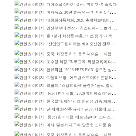
다이소몰 상반기 결산, ‘뷰티’가 이끌었다
이자녹스, 30년 효능 연구 ‘비타민C 42% 멜라오프 밤’
대한화장품학회, 2026 춘계학술대회 일정 확정
임산부부터 성장기 청소년까지…초기 튼살 케어
올 1분기 화장품 수출, ‘기초 증가 vs 색조 감소’
“산업연구원 미래는 바이오산업 전주기 아우르는 것”
중국, 화장품 허가·등록 대수술… 시험자료 공용 허용
조수경 회장 “직무교육, 위생교육과 다르다”
한뷰직협, ‘2026 PBFS FAIR’ 공모전 심사 성료
CJ올리브영, ‘어드밴스드 더마’ 론칭 K더마 육성 박차
리필드, ‘스칼프 리셋 클렌저’ 공식 출시
[동정] 한메직협, ‘2026 뷰티페스타’ 공동 주최
한국콜마, 해양 산호 안전성 검증 체계 구축
전 세계 화장품 규제기관장, 서울에 모인다
[동정] 한메직협, 베트남뷰티비즈니스협회와 MOU
미샤, 일본서 재구매·맞춤형 신제품 흥행 ‘쌍끌이’
중국, 화장품 허가·등록 대수술… 시험자료 공용 허용