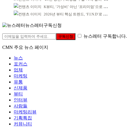
K뷰티, ‘가성비’ 아닌 ‘프리미엄’으로 승부걸어야
2026년 뷰티 핵심 트렌드, ‘F.I.N.D’로 읽는다
뉴스레터구독신청
뉴스레터 구독합니다.
구독신청
CMN 주요 뉴스 페이지
뉴스
포커스
업체
마케팅
유통
신제품
뷰티
인터뷰
사람들
마케팅리뷰
기획특집
커뮤니티