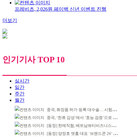
프레비츠, 2,026원 페이백 신년 이벤트 진행
더보기
인기기사 TOP 10
실시간
일간
주간
월간
중국, 화장품 허가·등록 대수술… 시험자료 공용 허용
중국, ‘한류 감성’에서 ‘효능 검증’으로 중심 이동
[동정] 한메직협, 베트남뷰티비즈니스협회와 MOU
[동정] 양정호 앳홈 대표 ‘브랜드콘 26’ 강연