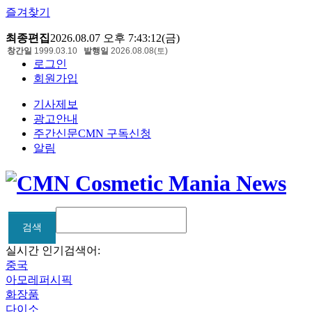
즐겨찾기
최종편집
2026.08.07 오후 7:43:12(금)
창간일
1999.03.10
발행일
2026.08.08(토)
로그인
회원가입
기사제보
광고안내
주간신문CMN 구독신청
알림
검색
검색
실시간 인기검색어:
중국
아모레퍼시픽
화장품
다이소