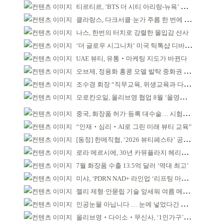
티르티르, ‘BTS 더 시티 아리랑-뉴욕’ 참여
클라랑스, 다크서클·눈가 주름 한 번에 더블 케어
나스, 한번의 터치로 강렬한 몰입감 선사
‘더 글로우 시그니처’ 미국 틱톡샵 디바이스 부문 1위
UAE 뷰티, 유통‧마케팅 지도가 바뀐다
오브제, 정용화 홍콩 모델 발탁 중화권 공략 강화
조수경 회장 “직무교육, 위생교육과 다르다”
모로칸오일, 올리브영 협업 8월 ‘올영픽’ 선정
중국, 화장품 허가·등록 대수술… 시험자료 공용 허용
“인재‧심리‧AI로 그린 미래 뷰티 교육”
[동정] 한메직협, ‘2026 뷰티페스타’ 공동 주최
로라 메르시에, 30년 카뮤플라지 헤리티지 담아
7월 화장품 수출 13.5억 달러 ‘역대 최고’
미샤, ‘PDRN NAD+ 라인업 ‘리프팅 마스크’ 출시
젤리 제형·안묻립 기술 앞세워 여름 메이크업 시장 공략
인공눈물 아닙니다 … 눈에 넣었다간 각막 손상
올리브영‧다이소‧무신사, ‘1인가구’가 이끈다