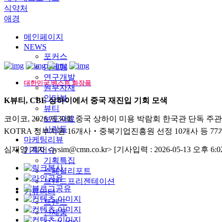
식약처
애경
메인페이지
NEWS
포커스
마케팅
연구개발
대한민국 베스트 화장품
원부자재
인터뷰
K뷰티, CBE 상하이에서 중국 재진입 기회 모색
뷰티
코이코, 2026 제30회 중국 상하이 미용 박람회 한국관 단독 주관
보도자료
사람들
KOTRA 정부지원 16개사‧중북기업진흥원 선정 10개사 등 77
마케팅리뷰
심재영 기자 <jysim@cmn.co.kr>
[기사입력 : 2026-05-13 오후 6:02
기획이슈
기획특집
스페셜리포트
브랜드프리젠테이션
커뮤니티
트렌드
신제품