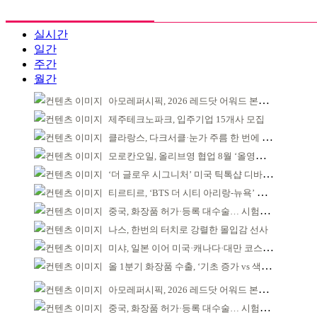
실시간
일간
주간
월간
아모레퍼시픽, 2026 레드닷 어워드 본상 2개 수상
제주테크노파크, 입주기업 15개사 모집
클라랑스, 다크서클·눈가 주름 한 번에 더블 케어
모로칸오일, 올리브영 협업 8월 ‘올영픽’ 선정
‘더 글로우 시그니처’ 미국 틱톡샵 디바이스 부문 1위
티르티르, ‘BTS 더 시티 아리랑-뉴욕’ 참여
중국, 화장품 허가·등록 대수술… 시험자료 공용 허용
나스, 한번의 터치로 강렬한 몰입감 선사
미샤, 일본 이어 미국·캐나다·대만 코스트코 동시 입점
올 1분기 화장품 수출, ‘기초 증가 vs 색조 감소’
아모레퍼시픽, 2026 레드닷 어워드 본상 2개 수상
중국, 화장품 허가·등록 대수술… 시험자료 공용 허용