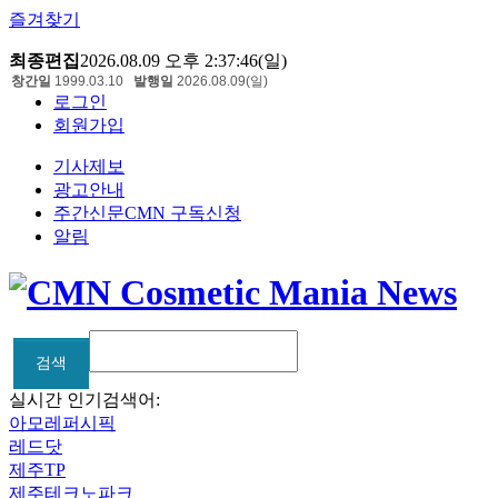
즐겨찾기
최종편집
2026.08.09 오후 2:37:46(일)
창간일
1999.03.10
발행일
2026.08.09(일)
로그인
회원가입
기사제보
광고안내
주간신문CMN 구독신청
알림
검색
검색
실시간 인기검색어:
아모레퍼시픽
레드닷
제주TP
제주테크노파크