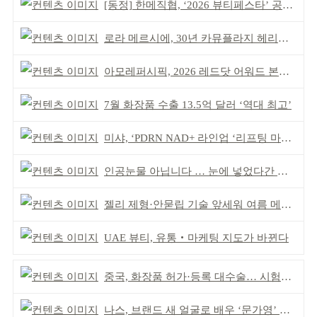
[동정] 한메직협, ‘2026 뷰티페스타’ 공동 주최
로라 메르시에, 30년 카뮤플라지 헤리티지 담아
아모레퍼시픽, 2026 레드닷 어워드 본상 2개 수상
7월 화장품 수출 13.5억 달러 ‘역대 최고’
미샤, ‘PDRN NAD+ 라인업 ‘리프팅 마스크’ 출시
인공눈물 아닙니다 … 눈에 넣었다간 각막 손상
젤리 제형·안묻립 기술 앞세워 여름 메이크업 시장 공략
UAE 뷰티, 유통‧마케팅 지도가 바뀐다
중국, 화장품 허가·등록 대수술… 시험자료 공용 허용
나스, 브랜드 새 얼굴로 배우 ‘문가영’ 발탁