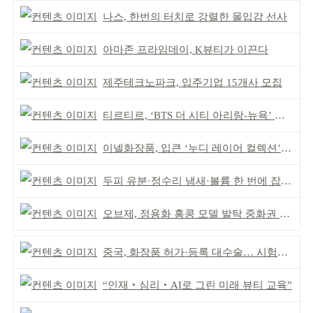
나스, 한번의 터치로 강렬한 몰입감 선사
아마존 프라임데이, K뷰티가 이끈다
제주테크노파크, 입주기업 15개사 모집
티르티르, ‘BTS 더 시티 아리랑-뉴욕’ 참여
이넬화장품, 입큰 ‘누디 레이어 컬렉션’ 출시
두피 유분·정수리 냄새·볼륨 한 번에 잡는다
오브제, 정용화 홍콩 모델 발탁 중화권 공략 강화
중국, 화장품 허가·등록 대수술… 시험자료 공용 허용
“인재‧심리‧AI로 그린 미래 뷰티 교육”