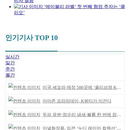
비자 열광
‘에이블리 라벨’ 첫 번째 협업 주자는 ‘클
리오’
인기기사 TOP 10
실시간
일간
주간
월간
미국 세포라 매장 580곳에 ‘올리브영 K뷰티에딧’ 론칭
아마존 프라임데이, K뷰티가 이끈다
두피 유분·정수리 냄새·볼륨 한 번에 잡는다
이넬화장품, 입큰 ‘누디 레이어 컬렉션’ 출시