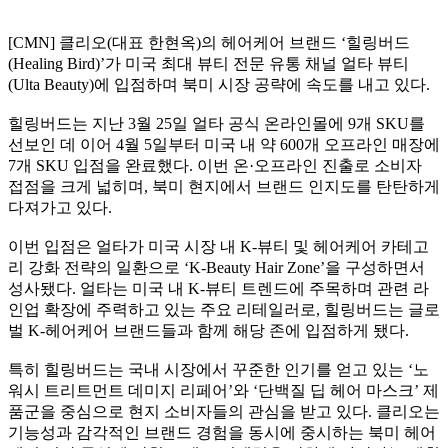
[CMN] 클리오(대표 한현옥)의 헤어케어 브랜드 ‘힐링버드
(Healing Bird)’가 미국 최대 뷰티 전문 유통 채널 얼타 뷰티
(Ulta Beauty)에 입점하며 북미 시장 공략에 속도를 내고 있다.
힐링버드는 지난 3월 25일 얼타 공식 온라인몰에 9개 SKU를
선보인 데 이어 4월 5일부터 미국 내 약 600개 오프라인 매장에
7개 SKU 입점을 완료했다. 이번 온·오프라인 진출로 소비자
접점을 크게 넓히며, 북미 현지에서 브랜드 인지도를 탄탄하게
다져가고 있다.
이번 입점은 얼타가 미국 시장 내 K-뷰티 및 헤어케어 카테고
리 강화 전략의 일환으로 ‘K-Beauty Hair Zone’을 구성하면서
성사됐다. 얼타는 미국 내 K-뷰티 트렌드에 주목하며 관련 라
인업 확장에 주력하고 있는 주요 리테일러로, 힐링버드는 글로
벌 K-헤어케어 브랜드들과 함께 해당 존에 입점하게 됐다.
특히 힐링버드는 국내 시장에서 꾸준한 인기를 얻고 있는 ‘노
워시 트리트먼트 데미지 리페어’와 ‘단백질 딥 헤어 마스크’ 제
품군을 중심으로 현지 소비자들의 관심을 받고 있다. 클리오는
기능성과 감각적인 브랜드 경험을 동시에 중시하는 북미 헤어