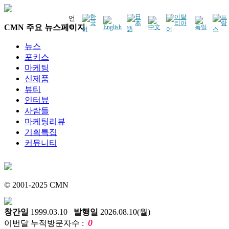
언
CMN 주요 뉴스페이지
어
뉴스
포커스
마케팅
신제품
뷰티
인터뷰
사람들
마케팅리뷰
기획특집
커뮤니티
© 2001-2025 CMN
창간일
1999.03.10
발행일
2026.08.10(월)
0
이번달 누적방문자수 :