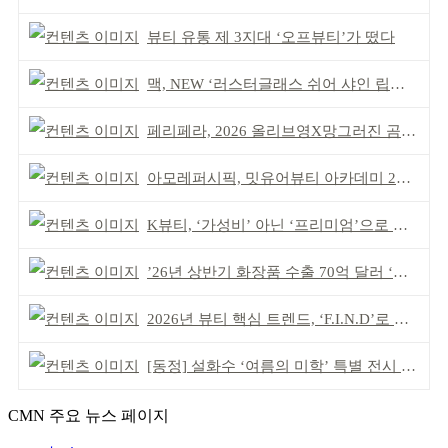
뷰티 유통 제 3지대 ‘오프뷰티’가 떴다
맥, NEW ‘러스터글래스 쉬어 샤인 립스틱’ 출시
페리페라, 2026 올리브영X망그러진 곰 콜라보
아모레퍼시픽, 밋유어뷰티 아카데미 2기 발대식
K뷰티, ‘가성비’ 아닌 ‘프리미엄’으로 승부걸어야
’26년 상반기 화장품 수출 70억 달러 ‘역대 최고’
2026년 뷰티 핵심 트렌드, ‘F.I.N.D’로 읽는다
[동정] 설화수 ‘여름의 미학’ 특별 전시 개최
CMN 주요 뉴스 페이지