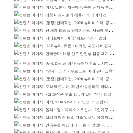
미샤, 일본서 재구매·맞춤형 신제품 흥행 ‘쌍끌이’
메종 마르지엘라 레플리카 레이지 선데이 모닝 디퓨저
[동정] 한메직협, ‘2026 뷰티페스타’ 공동 주최
전 세계 화장품 규제기관장, 서울에 모인다
닥터포헤어, 미국 ‘세포라’ 공식 입점
UAE 뷰티, 유통‧마케팅 지도가 바뀐다
한국콜마, 해양 산호 안전성 검증 체계 구축
중국, 화장품 허가·등록 대수술… 시험자료 공용 허용
“인재‧심리‧AI로 그린 미래 뷰티 교육”
[동정] 한메직협, ‘2026 뷰티페스타’ 공동 주최
로라 메르시에, 30년 카뮤플라지 헤리티지 담아
7월 화장품 수출 13.5억 달러 ‘역대 최고’
미샤, ‘PDRN NAD+ 라인업 ‘리프팅 마스크’ 출시
올리브영‧다이소‧무신사, ‘1인가구’가 이끈다
젤리 제형·안묻립 기술 앞세워 여름 메이크업 시장 공략
인공눈물 아닙니다 … 눈에 넣었다간 각막 손상
동화약품, ‘후시다인’ 피부장벽 관리 초점 ‘리브랜딩’