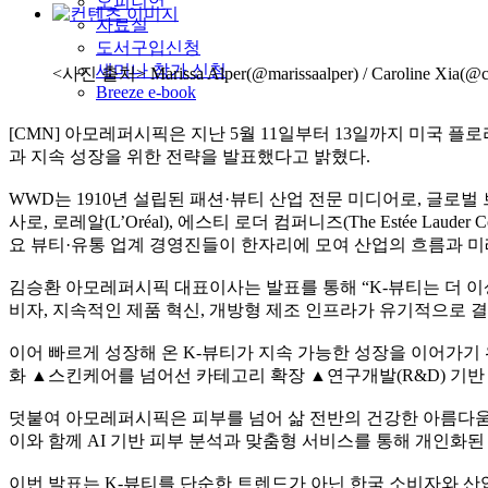
오피니언
자료실
도서구입신청
세미나 참가 신청
<사진 출처> Marissa Alper(@marissaalper) / Caroline Xia(@
Breeze e-book
[CMN] 아모레퍼시픽은 지난 5월 11일부터 13일까지 미국 플로리다 
과 지속 성장을 위한 전략을 발표했다고 밝혔다.
WWD는 1910년 설립된 패션·뷰티 산업 전문 미디어로, 글로벌 브
사로, 로레알(L’Oréal), 에스티 로더 컴퍼니즈(The Estée Lauder Com
요 뷰티·유통 업계 경영진들이 한자리에 모여 산업의 흐름과 미래 
김승환 아모레퍼시픽 대표이사는 발표를 통해 “K-뷰티는 더 이
비자, 지속적인 제품 혁신, 개방형 제조 인프라가 유기적으로 
이어 빠르게 성장해 온 K-뷰티가 지속 가능한 성장을 이어가기
화 ▲스킨케어를 넘어선 카테고리 확장 ▲연구개발(R&D) 기반 
덧붙여 아모레퍼시픽은 피부를 넘어 삶 전반의 건강한 아름다움을 제안
이와 함께 AI 기반 피부 분석과 맞춤형 서비스를 통해 개인화된
이번 발표는 K-뷰티를 단순한 트렌드가 아닌 한국 소비자와 