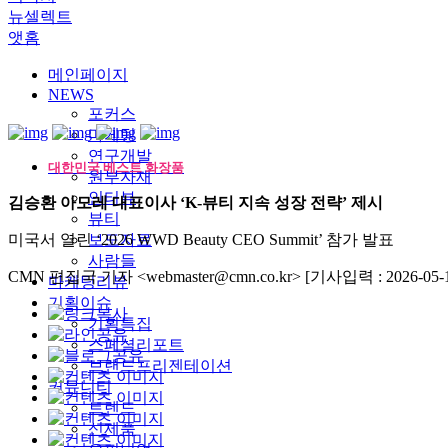
뉴셀렉트
앳홈
메인페이지
NEWS
포커스
마케팅
연구개발
대한민국 베스트 화장품
원부자재
인터뷰
김승환 아모레 대표이사 ‘K-뷰티 지속 성장 전략’ 제시
뷰티
미국서 열린 ‘2026 WWD Beauty CEO Summit’ 참가 발표
보도자료
사람들
CMN 편집국 기자 <webmaster@cmn.co.kr>
[기사입력 : 2026-05-1
마케팅리뷰
기획이슈
기획특집
스페셜리포트
브랜드프리젠테이션
커뮤니티
트렌드
신제품