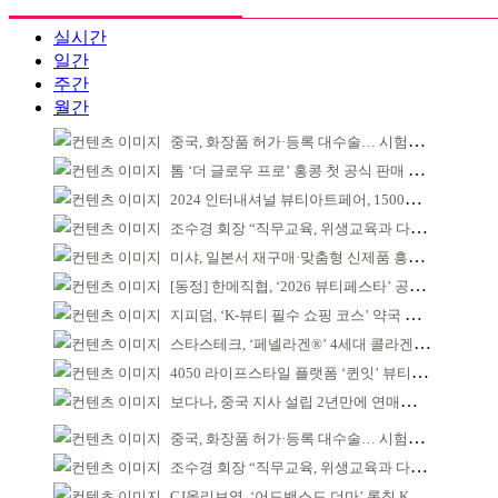
실시간
일간
주간
월간
중국, 화장품 허가·등록 대수술… 시험자료 공용 허용
톰 ‘더 글로우 프로’ 홍콩 첫 공식 판매 완판
2024 인터내셔널 뷰티아트페어, 1500명 참가
조수경 회장 “직무교육, 위생교육과 다르다”
미샤, 일본서 재구매·맞춤형 신제품 흥행 ‘쌍끌이’
[동정] 한메직협, ‘2026 뷰티페스타’ 공동 주최
지피덤, ‘K-뷰티 필수 쇼핑 코스’ 약국 공략
스타스테크, ‘페넬라겐®’ 4세대 콜라겐 원료 호평
4050 라이프스타일 플랫폼 ‘퀸잇’ 뷰티 성장세
보다나, 중국 지사 설립 2년만에 연매출 120억 돌파
중국, 화장품 허가·등록 대수술… 시험자료 공용 허용
조수경 회장 “직무교육, 위생교육과 다르다”
CJ올리브영, ‘어드밴스드 더마’ 론칭 K더마 육성 박차