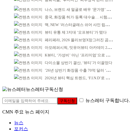
나스, 브랜드 새 얼굴로 배우 ‘문가영’ 발탁
중국, 화장품 허가·등록 대수술… 시험자료 공용 허용
맥, NEW ‘러스터글래스 쉬어 샤인 립스틱’ 출시
뷰티 유통 제 3지대 ‘오프뷰티’가 떴다
페리페라, 2026 올리브영X망그러진 곰 콜라보
아모레퍼시픽, 밋유어뷰티 아카데미 2기 발대식
K뷰티, ‘가성비’ 아닌 ‘프리미엄’으로 승부걸어야
다이소몰 상반기 결산, ‘뷰티’가 이끌었다
’26년 상반기 화장품 수출 70억 달러 ‘역대 최고’
2026년 뷰티 핵심 트렌드, ‘F.I.N.D’로 읽는다
뉴스레터구독신청
뉴스레터 구독합니다.
구독신청
CMN 주요 뉴스 페이지
뉴스
포커스