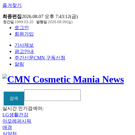
즐겨찾기
최종편집
2026.08.07 오후 7:43:12(금)
창간일
1999.03.10
발행일
2026.08.09(일)
로그인
회원가입
기사제보
광고안내
주간신문CMN 구독신청
알림
검색
검색
실시간 인기검색어:
LG생활건강
아모레퍼시픽
애경
식약처