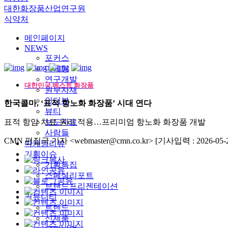
대한화장품산업연구원
식약처
메인페이지
NEWS
포커스
마케팅
연구개발
대한민국 베스트 화장품
원부자재
인터뷰
한국콜마, ‘표적 항노화 화장품’ 시대 연다
뷰티
표적 항암 치료 원리 적용…프리미엄 항노화 화장품 개발
보도자료
사람들
CMN 편집국 기자 <webmaster@cmn.co.kr>
[기사입력 : 2026-05-2
마케팅리뷰
기획이슈
기획특집
스페셜리포트
브랜드프리젠테이션
커뮤니티
트렌드
신제품