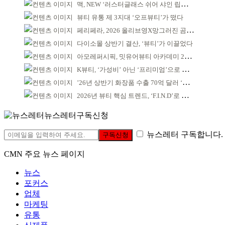
맥, NEW ‘러스터글래스 쉬어 샤인 립스틱’ 출시
뷰티 유통 제 3지대 ‘오프뷰티’가 떴다
페리페라, 2026 올리브영X망그러진 곰 콜라보
다이소몰 상반기 결산, ‘뷰티’가 이끌었다
아모레퍼시픽, 밋유어뷰티 아카데미 2기 발대식
K뷰티, ‘가성비’ 아닌 ‘프리미엄’으로 승부걸어야
’26년 상반기 화장품 수출 70억 달러 ‘역대 최고’
2026년 뷰티 핵심 트렌드, ‘F.I.N.D’로 읽는다
뉴스레터구독신청
뉴스레터 구독합니다.
구독신청
CMN 주요 뉴스 페이지
뉴스
포커스
업체
마케팅
유통