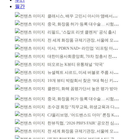
월간
클래시스, 배우 고민시 아시아 앰배서더로 선정
중국, 화장품 허가·등록 대수술… 시험자료 공용 허용
리필드, ‘스칼프 리셋 클렌저’ 공식 출시
전 세계 화장품 규제기관장, 서울에 모인다
미샤, ‘PDRN NAD+ 라인업 ‘리프팅 마스크’ 출시
대한미용사회중앙회, 70차 정총서 전국 회원 단결 다짐
떠오르는 K뷰티 유통채널 ‘약국’
뉴셀렉트 샤르드, 미세 버블로 주름 사이 공략
19개 뷰티 박람회서 찾은 ‘9대 혁신 키워드’
클렌미, 화해 꼼평가단서 높은 평가 받아
중국, 화장품 허가·등록 대수술… 시험자료 공용 허용
조수경 회장 “직무교육, 위생교육과 다르다”
CJ올리브영, ‘어드밴스드 더마’ 론칭 K더마 육성 박차
한뷰직협, ‘2026 PBFS FAIR’ 공모전 심사 성료
전 세계 화장품 규제기관장, 서울에 모인다