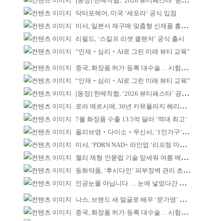
[동정] 한메직협, ‘2026 뷰티페스타’ 공동 주최
닥터포헤어, 미국 ‘세포라’ 공식 입점
미샤, 일본서 재구매·맞춤형 신제품 흥행 ‘쌍끌이’
리필드, ‘스칼프 리셋 클렌저’ 공식 출시
“인재‧심리‧AI로 그린 미래 뷰티 교육”
중국, 화장품 허가·등록 대수술… 시험자료 공용 허용
“인재‧심리‧AI로 그린 미래 뷰티 교육”
[동정] 한메직협, ‘2026 뷰티페스타’ 공동 주최
로라 메르시에, 30년 카뮤플라지 헤리티지 담아
7월 화장품 수출 13.5억 달러 ‘역대 최고’
올리브영‧다이소‧무신사, ‘1인가구’가 이끈다
미샤, ‘PDRN NAD+ 라인업 ‘리프팅 마스크’ 출시
젤리 제형·안묻립 기술 앞세워 여름 메이크업 시장 공략
동화약품, ‘후시다인’ 피부장벽 관리 초점 ‘리브랜딩’
인공눈물 아닙니다 … 눈에 넣었다간 각막 손상
나스, 브랜드 새 얼굴로 배우 ‘문가영’ 발탁
중국, 화장품 허가·등록 대수술… 시험자료 공용 허용