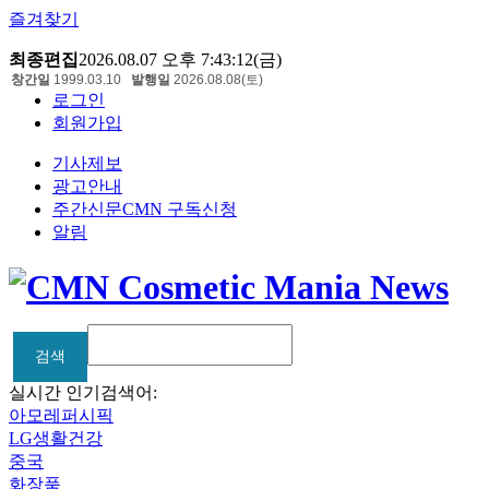
즐겨찾기
최종편집
2026.08.07 오후 7:43:12(금)
창간일
1999.03.10
발행일
2026.08.08(토)
로그인
회원가입
기사제보
광고안내
주간신문CMN 구독신청
알림
검색
검색
실시간 인기검색어:
아모레퍼시픽
LG생활건강
중국
화장품