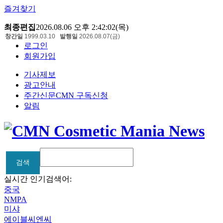
즐겨찾기
최종편집
2026.08.06 오후 2:42:02(목)
창간일
1999.03.10
발행일
2026.08.07(금)
로그인
회원가입
기사제보
광고안내
주간신문CMN 구독신청
알림
검색
검색
실시간 인기검색어:
중국
NMPA
미샤
에이블씨엔씨