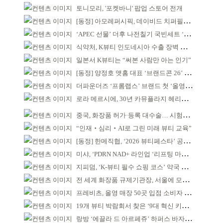
토니모리, '포켓바니' 팝업 스토어 전개
[동정] 아모레퍼시픽, 데이비드 치퍼필드 초청 강연
‘APEC 선물’ 더후 나전칠기 국빈세트 ‘레드닷 어워드’ 본상
식약처, K뷰티 인도네시아 수출 장벽 완화 성과
일본서 K뷰티는 “써본 사람만 아는 인기”
[동정] 양정호 앳홈 대표 ‘브랜드콘 26’ 강연
더파운더즈 ‘프롬랩스’ 브랜드 첫 ‘올영픽’ 선정
로라 메르시에, 30년 카뮤플라지 헤리티지 담아
중국, 화장품 허가·등록 대수술… 시험자료 공용 허용
“인재‧심리‧AI로 그린 미래 뷰티 교육”
[동정] 한메직협, ‘2026 뷰티페스타’ 공동 주최
미샤, ‘PDRN NAD+ 라인업 ‘리프팅 마스크’ 출시
지피덤, ‘K-뷰티 필수 쇼핑 코스’ 약국 공략
전 세계 화장품 규제기관장, 서울에 모인다
프레비츠, 올영 매장 50곳 입점 소비자 접점 강화
19개 뷰티 박람회서 찾은 ‘9대 혁신 키워드’
랑방 ‘에끌라 드 아르페쥬’ 하퍼스 바자 화보 공개