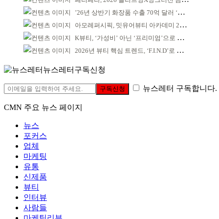
’26년 상반기 화장품 수출 70억 달러 ‘역대 최고’
아모레퍼시픽, 밋유어뷰티 아카데미 2기 발대식
K뷰티, ‘가성비’ 아닌 ‘프리미엄’으로 승부걸어야
2026년 뷰티 핵심 트렌드, ‘F.I.N.D’로 읽는다
뉴스레터구독신청
뉴스레터 구독합니다.
구독신청
CMN 주요 뉴스 페이지
뉴스
포커스
업체
마케팅
유통
신제품
뷰티
인터뷰
사람들
마케팅리뷰