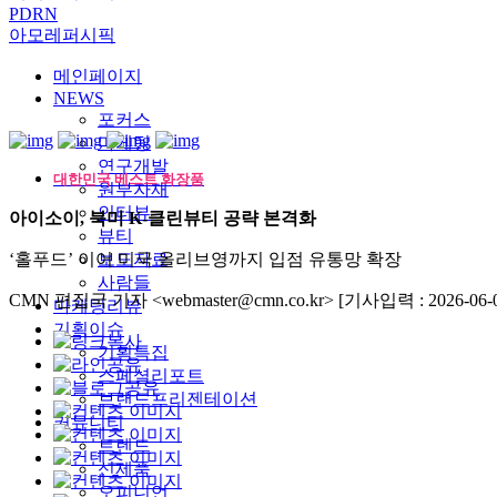
PDRN
아모레퍼시픽
메인페이지
NEWS
포커스
마케팅
연구개발
대한민국 베스트 화장품
원부자재
인터뷰
아이소이, 북미 K-클린뷰티 공략 본격화
뷰티
‘홀푸드’ 이어 미국 올리브영까지 입점 유통망 확장
보도자료
사람들
CMN 편집국 기자 <webmaster@cmn.co.kr>
[기사입력 : 2026-06-0
마케팅리뷰
기획이슈
기획특집
스페셜리포트
브랜드프리젠테이션
커뮤니티
트렌드
신제품
오피니언