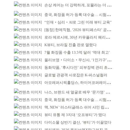
손상 케어는 더 강력하게, 포뮬라는 더 산뜻하게!
중국, 화장품 허가·등록 대수술… 시험자료 공용 허용
“인재‧심리‧AI로 그린 미래 뷰티 교육”
[동정] 한메직협, ‘2026 뷰티페스타’ 공동 주최
로라 메르시에, 30년 카뮤플라지 헤리티지 담아
K뷰티, 브라질 진출 판로 열렸다
7월 화장품 수출 13.5억 달러 ‘역대 최고’
올리브영‧다이소‧무신사, ‘1인가구’가 이끈다
동화약품, ‘후시다인’ 피부장벽 관리 초점 ‘리브랜딩’
글로벌 관광객 사로잡은 K-퍼스널컬러
아모레퍼시픽홀딩스, 하이어코퍼레이션과 투자계약
나스, 브랜드 새 얼굴로 배우 ‘문가영’ 발탁
중국, 화장품 허가·등록 대수술… 시험자료 공용 허용
맥, NEW ‘러스터글래스 쉬어 샤인 립스틱’ 출시
뷰티 유통 제 3지대 ‘오프뷰티’가 떴다
다이소몰 상반기 결산, ‘뷰티’가 이끌었다
페리페라, 2026 올리브영X망그러진 곰 콜라보