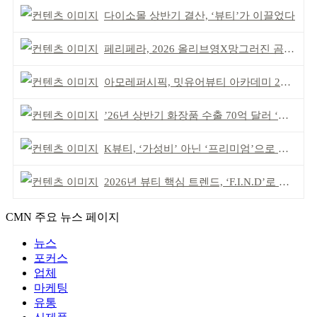
다이소몰 상반기 결산, ‘뷰티’가 이끌었다
페리페라, 2026 올리브영X망그러진 곰 콜라보
아모레퍼시픽, 밋유어뷰티 아카데미 2기 발대식
’26년 상반기 화장품 수출 70억 달러 ‘역대 최고’
K뷰티, ‘가성비’ 아닌 ‘프리미엄’으로 승부걸어야
2026년 뷰티 핵심 트렌드, ‘F.I.N.D’로 읽는다
CMN 주요 뉴스 페이지
뉴스
포커스
업체
마케팅
유통