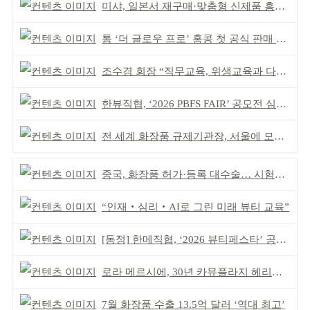
미샤, 일본서 재구매·맞춤형 신제품 흥행 ‘쌍끌이’
톰 ‘더 글로우 프로’ 홍콩 첫 공식 판매 완판
조수경 회장 “직무교육, 위생교육과 다르다”
한뷰직협, ‘2026 PBFS FAIR’ 공모전 심사 성료
전 세계 화장품 규제기관장, 서울에 모인다
중국, 화장품 허가·등록 대수술… 시험자료 공용 허용
“인재‧심리‧AI로 그린 미래 뷰티 교육”
[동정] 한메직협, ‘2026 뷰티페스타’ 공동 주최
로라 메르시에, 30년 카뮤플라지 헤리티지 담아
7월 화장품 수출 13.5억 달러 ‘역대 최고’