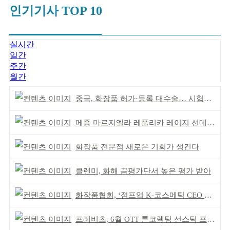
인기기사 TOP 10
실시간
일간
주간
월간
중국, 화장품 허가·등록 대수술… 시험자료 공용 허용
메종 마르지엘라 레플리카 레이지 선데이 모닝 디퓨저
화장품 전문점 새로운 기회가 생긴다
클렌미, 화해 꼼평가단서 높은 평가 받아
화장품협회, ‘점프업 K-코스메틱 CEO 간담회’ 개최
프레비츠, 6월 OTT 톤코렉팅 선스틱 프로모션