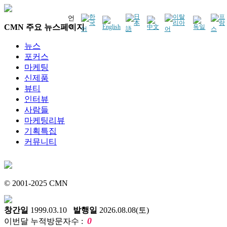
언
CMN 주요 뉴스페이지
어
뉴스
포커스
마케팅
신제품
뷰티
인터뷰
사람들
마케팅리뷰
기획특집
커뮤니티
© 2001-2025 CMN
창간일
1999.03.10
발행일
2026.08.08(토)
0
이번달 누적방문자수 :