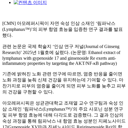
[CMN] 아모레퍼시픽이 자연 숙성 인삼 소재인 ‘림파낙스
(Lymphanax™)’의 피부 항염 효능을 입증한 연구 결과를 발표
했다.
관련 논문은 국제 학술지 ‘인삼 연구 저널(Journal of Ginseng
Research)’ 2025년 1월호에 실렸다. (논문명: Ethanol extract of
lymphanax with gypenoside 17 and ginsenoside Re exerts anti-
inflammatory properties by targeting the AKT/NF-κB pathway)
기존에 밝혀진 노화 관련 연구에 따르면, 염증 반응을 줄이면
노화 과정을 늦춰 신체 건강을 유지하는데 기여할 수 있다. 마
찬가지로 피부의 염증을 줄이게 되면 피부 노화를 늦추고 피부
의 건강을 구현할 수 있다.
아모레퍼시픽은 성균관대학교 조재열 교수 연구팀과 숙성 인
삼 소재인 ‘림파낙스(Lymphanax™)’의 주요 사포닌 성분 연구
및 피부 항염 효능에 대해 다각도로 검증했다. 그 결과 인삼의
숙성 과정을 통해 림파낙스 내 항염 효능 성분인 지페노사이드
17(Gypenoside XVII)과 진세노사이드 Re(ginsenoside Re)의 함