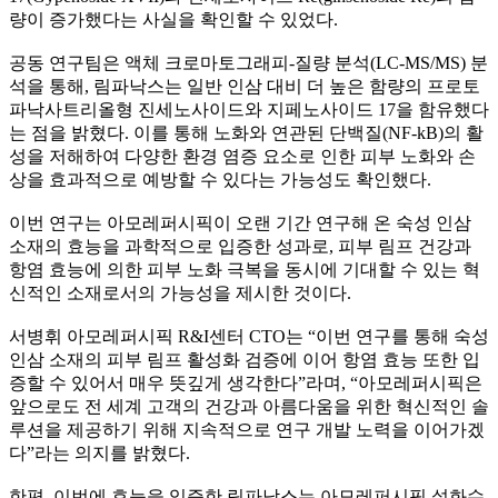
량이 증가했다는 사실을 확인할 수 있었다.
공동 연구팀은 액체 크로마토그래피-질량 분석(LC-MS/MS) 분
석을 통해, 림파낙스는 일반 인삼 대비 더 높은 함량의 프로토
파낙사트리올형 진세노사이드와 지페노사이드 17을 함유했다
는 점을 밝혔다. 이를 통해 노화와 연관된 단백질(NF-kB)의 활
성을 저해하여 다양한 환경 염증 요소로 인한 피부 노화와 손
상을 효과적으로 예방할 수 있다는 가능성도 확인했다.
이번 연구는 아모레퍼시픽이 오랜 기간 연구해 온 숙성 인삼
소재의 효능을 과학적으로 입증한 성과로, 피부 림프 건강과
항염 효능에 의한 피부 노화 극복을 동시에 기대할 수 있는 혁
신적인 소재로서의 가능성을 제시한 것이다.
서병휘 아모레퍼시픽 R&I센터 CTO는 “이번 연구를 통해 숙성
인삼 소재의 피부 림프 활성화 검증에 이어 항염 효능 또한 입
증할 수 있어서 매우 뜻깊게 생각한다”라며, “아모레퍼시픽은
앞으로도 전 세계 고객의 건강과 아름다움을 위한 혁신적인 솔
루션을 제공하기 위해 지속적으로 연구 개발 노력을 이어가겠
다”라는 의지를 밝혔다.
한편, 이번에 효능을 입증한 림파낙스는 아모레퍼시픽 설화수