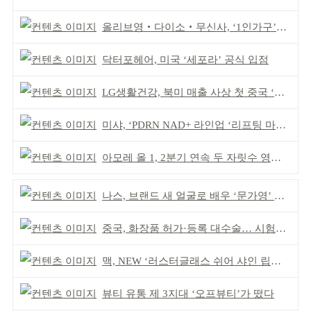
올리브영‧다이소‧무신사, ‘1인가구’가 이끈다
닥터포헤어, 미국 ‘세포라’ 공식 입점
LG생활건강, 북미 매출 사상 첫 중국 ‘추월’
미샤, ‘PDRN NAD+ 라인업 ‘리프팅 마스크’ 출시
아모레 올 1, 2분기 연속 두 자릿수 영업이익률 기록
나스, 브랜드 새 얼굴로 배우 ‘문가영’ 발탁
중국, 화장품 허가·등록 대수술… 시험자료 공용 허용
맥, NEW ‘러스터글래스 쉬어 샤인 립스틱’ 출시
뷰티 유통 제 3지대 ‘오프뷰티’가 떴다