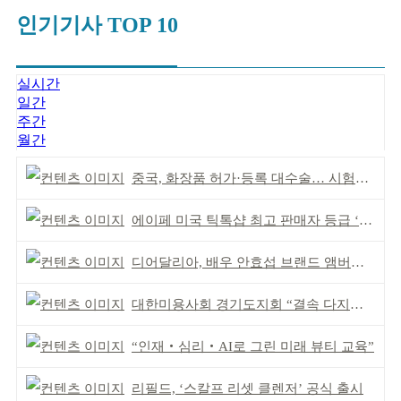
인기기사 TOP 10
실시간
일간
주간
월간
중국, 화장품 허가·등록 대수술… 시험자료 공용 허용
에이페 미국 틱톡샵 최고 판매자 등급 ‘Tier 5’ 달성
디어달리아, 배우 안효섭 브랜드 앰버서더 발탁
대한미용사회 경기도지회 “결속 다지며 재도약 모색”
“인재‧심리‧AI로 그린 미래 뷰티 교육”
리필드, ‘스칼프 리셋 클렌저’ 공식 출시