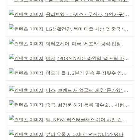
올리브영‧다이소‧무신사, ‘1인가구’가 이끈다
LG생활건강, 북미 매출 사상 첫 중국 ‘추월’
닥터포헤어, 미국 ‘세포라’ 공식 입점
미샤, ‘PDRN NAD+ 라인업 ‘리프팅 마스크’ 출시
아모레 올 1, 2분기 연속 두 자릿수 영업이익률 기록
나스, 브랜드 새 얼굴로 배우 ‘문가영’ 발탁
중국, 화장품 허가·등록 대수술… 시험자료 공용 허용
맥, NEW ‘러스터글래스 쉬어 샤인 립스틱’ 출시
뷰티 유통 제 3지대 ‘오프뷰티’가 떴다