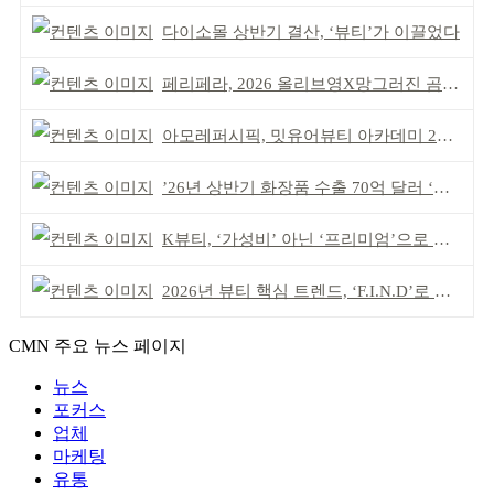
다이소몰 상반기 결산, ‘뷰티’가 이끌었다
페리페라, 2026 올리브영X망그러진 곰 콜라보
아모레퍼시픽, 밋유어뷰티 아카데미 2기 발대식
’26년 상반기 화장품 수출 70억 달러 ‘역대 최고’
K뷰티, ‘가성비’ 아닌 ‘프리미엄’으로 승부걸어야
2026년 뷰티 핵심 트렌드, ‘F.I.N.D’로 읽는다
CMN 주요 뉴스 페이지
뉴스
포커스
업체
마케팅
유통