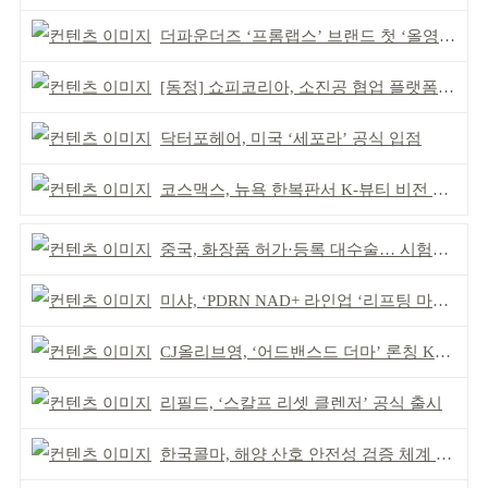
더파운더즈 ‘프롬랩스’ 브랜드 첫 ‘올영픽’ 선정
[동정] 쇼피코리아, 소진공 협업 플랫폼 선정
닥터포헤어, 미국 ‘세포라’ 공식 입점
코스맥스, 뉴욕 한복판서 K-뷰티 비전 제시
중국, 화장품 허가·등록 대수술… 시험자료 공용 허용
미샤, ‘PDRN NAD+ 라인업 ‘리프팅 마스크’ 출시
CJ올리브영, ‘어드밴스드 더마’ 론칭 K더마 육성 박차
리필드, ‘스칼프 리셋 클렌저’ 공식 출시
한국콜마, 해양 산호 안전성 검증 체계 구축