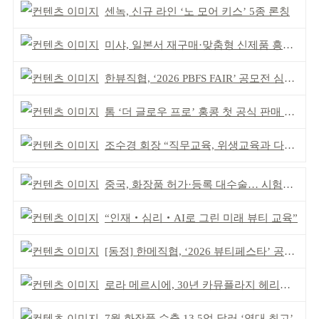
센녹, 신규 라인 ‘노 모어 키스’ 5종 론칭
미샤, 일본서 재구매·맞춤형 신제품 흥행 ‘쌍끌이’
한뷰직협, ‘2026 PBFS FAIR’ 공모전 심사 성료
톰 ‘더 글로우 프로’ 홍콩 첫 공식 판매 완판
조수경 회장 “직무교육, 위생교육과 다르다”
중국, 화장품 허가·등록 대수술… 시험자료 공용 허용
“인재‧심리‧AI로 그린 미래 뷰티 교육”
[동정] 한메직협, ‘2026 뷰티페스타’ 공동 주최
로라 메르시에, 30년 카뮤플라지 헤리티지 담아
7월 화장품 수출 13.5억 달러 ‘역대 최고’