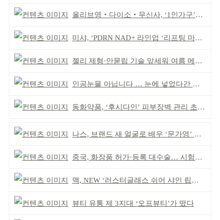
올리브영‧다이소‧무신사, ‘1인가구’가 이끈다
미샤, ‘PDRN NAD+ 라인업 ‘리프팅 마스크’ 출시
젤리 제형·안묻립 기술 앞세워 여름 메이크업 시장 공략
인공눈물 아닙니다 … 눈에 넣었다간 각막 손상
동화약품, ‘후시다인’ 피부장벽 관리 초점 ‘리브랜딩’
나스, 브랜드 새 얼굴로 배우 ‘문가영’ 발탁
중국, 화장품 허가·등록 대수술… 시험자료 공용 허용
맥, NEW ‘러스터글래스 쉬어 샤인 립스틱’ 출시
뷰티 유통 제 3지대 ‘오프뷰티’가 떴다