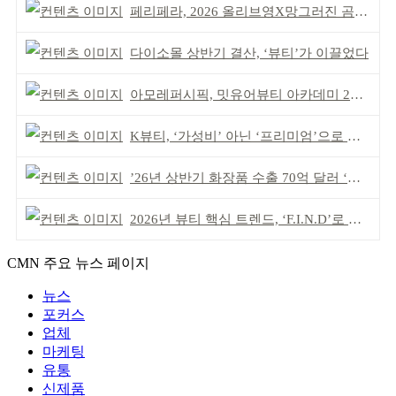
페리페라, 2026 올리브영X망그러진 곰 콜라보
다이소몰 상반기 결산, ‘뷰티’가 이끌었다
아모레퍼시픽, 밋유어뷰티 아카데미 2기 발대식
K뷰티, ‘가성비’ 아닌 ‘프리미엄’으로 승부걸어야
’26년 상반기 화장품 수출 70억 달러 ‘역대 최고’
2026년 뷰티 핵심 트렌드, ‘F.I.N.D’로 읽는다
CMN 주요 뉴스 페이지
뉴스
포커스
업체
마케팅
유통
신제품