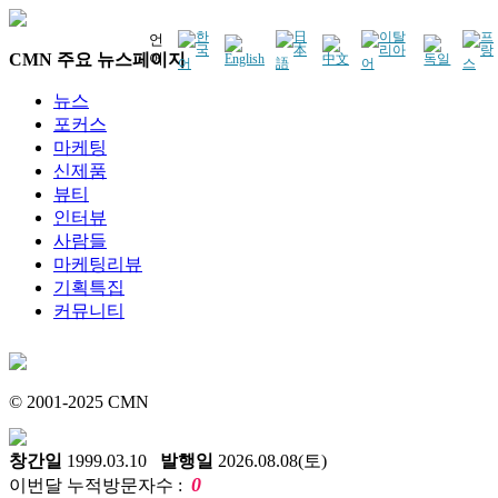
언
CMN 주요 뉴스페이지
어
뉴스
포커스
마케팅
신제품
뷰티
인터뷰
사람들
마케팅리뷰
기획특집
커뮤니티
© 2001-2025 CMN
창간일
1999.03.10
발행일
2026.08.08(토)
0
이번달 누적방문자수 :