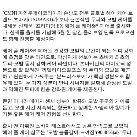
[CMN] 파인투데이코리아의 손상모 전문 글로벌 헤어 케어 브
랜드 츠바키(TSUBAKI)가 보다 근본적인 두피와 모발 케어를
내세운 신제품 ‘프리미엄 EX 헤어 폴 케어&리페어를 출시한
다. 신제품 출시를 기념해 6월 한 달간 올리브영 단독 프로모션
도 함께 진행할 예정이다.
헤어 폴 케어&리페어는 건강한 모발의 근간이 되는 두피 강화
에 초점을 맞춘 라인으로, 야심차게 선보이는 츠바키 최초의
두피·모발 동시 강화 케어 라인이다. 츠바키만의 아이코닉 성
분으로 잘 알려진 ‘까멜리아오일포스’와 두피와 모발을 매끈
하고 탄탄하게 가꿔주는 ‘본드리스토어’가 핵심 성분으로 함
유돼 있다. 두 가지 성분이 만나 시너지를 발휘해 손상된 모발
과 약해진 두피에 한층 강화된 케어를 제공한다.
뿐만 아니라 데미지 센서 성분이 함유돼 모발 곳곳의 케어를
돕고, 오랜 시간 지속되는 향긋하고 상쾌한 까멜리아 향기가
기분 좋은 헤어 케어 경험을 선사한다.
출시 전 이뤄진 소비자 테스트에서도 높은 만족도를 보였다.
헤어 폴 케어 샴푸는 ‘모발 볼륨감이 느껴짐’(90.48%)과 ‘두피