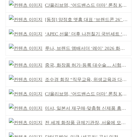
CJ올리브영, ‘어드밴스드 더마’ 론칭 K더마 육성 박차
[동정] 양정호 앳홈 대표 ‘브랜드콘 26’ 강연
‘APEC 선물’ 더후 나전칠기 국빈세트 ‘레드닷 어워드’ 본상
루나, 브랜드 앰배서더 ‘레이’ 2026 화보 공개
중국, 화장품 허가·등록 대수술… 시험자료 공용 허용
조수경 회장 “직무교육, 위생교육과 다르다”
CJ올리브영, ‘어드밴스드 더마’ 론칭 K더마 육성 박차
미샤, 일본서 재구매·맞춤형 신제품 흥행 ‘쌍끌이’
전 세계 화장품 규제기관장, 서울에 모인다