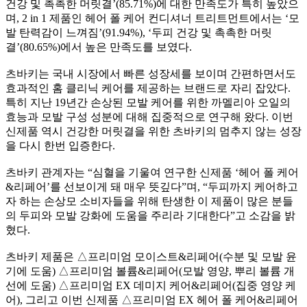
건강 및 촉촉한 머릿결’(85.71%)에 대한 만족도가 특히 높았으
며, 2 in 1 제품인 헤어 폴 케어 컨디셔너 트리트먼트에서는 ‘모
발 탄력감이 느껴짐’(91.94%), ‘두피 건강 및 촉촉한 머릿
결’(80.65%)에서 높은 만족도를 보였다.
츠바키는 국내 시장에서 빠른 성장세를 보이며 간편하면서도
효과적인 홈 클리닉 케어를 제공하는 브랜드로 자리 잡았다.
특히 지난 19년간 손상된 모발 케어를 위한 까멜리아 오일의
효능과 모발 구성 성분에 대해 집중적으로 연구해 왔다. 이번
신제품 역시 건강한 머릿결을 위한 츠바키의 멈추지 않는 성장
을 다시 한번 입증한다.
츠바키 관계자는 “심혈을 기울여 연구한 신제품 ‘헤어 폴 케어
&리페어’를 선보이게 돼 매우 뜻깊다”며, “두피까지 케어하고
자 하는 손상모 소비자들을 위해 탄생한 이 제품이 많은 분들
의 두피와 모발 강화에 도움을 주리라 기대한다”고 소감을 밝
혔다.
츠바키 제품은 △프리미엄 모이스트&리페어(수분 및 모발 윤
기에 도움) △프리미엄 볼륨&리페어(모발 영양, 뿌리 볼륨 개
선에 도움) △프리미엄 EX 데미지 케어&리페어(집중 영양 케
어), 그리고 이번 신제품 △프리미엄 EX 헤어 폴 케어&리페어