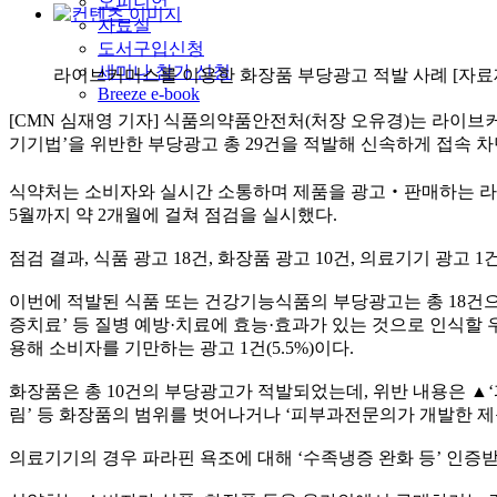
오피니언
자료실
도서구입신청
세미나 참가 신청
라이브커머스를 이용한 화장품 부당광고 적발 사례 [자
Breeze e-book
[CMN 심재영 기자] 식품의약품안전처(처장 오유경)는 라이브커
기기법’을 위반한 부당광고 총 29건을 적발해 신속하게 접속 차
식약처는 소비자와 실시간 소통하며 제품을 광고‧판매하는 라
5월까지 약 2개월에 걸쳐 점검을 실시했다.
점검 결과, 식품 광고 18건, 화장품 광고 10건, 의료기기 광
이번에 적발된 식품 또는 건강기능식품의 부당광고는 총 18건으로, 
증치료’ 등 질병 예방·치료에 효능·효과가 있는 것으로 인식할 우려
용해 소비자를 기만하는 광고 1건(5.5%)이다.
화장품은 총 10건의 부당광고가 적발되었는데, 위반 내용은 ▲‘
림’ 등 화장품의 범위를 벗어나거나 ‘피부과전문의가 개발한 제
의료기기의 경우 파라핀 욕조에 대해 ‘수족냉증 완화 등’ 인증