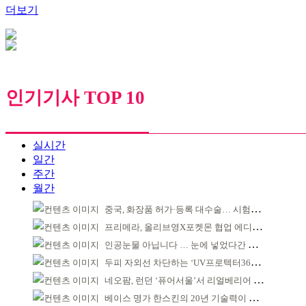
더보기
인기기사 TOP 10
실시간
일간
주간
월간
중국, 화장품 허가·등록 대수술… 시험자료 공용 허용
프리메라, 올리브영X포켓몬 협업 에디션 출시
인공눈물 아닙니다 … 눈에 넣었다간 각막 손상
두피 자외선 차단하는 ‘UV프로텍터365’ 출시
네오팜, 런던 ‘퓨어서울’서 리얼베리어 팝업 운영
베이스 명가 한스킨의 20년 기술력이 집약된 쿠션