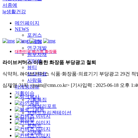
서종예
lg생활건강
메인페이지
NEWS
포커스
마케팅
연구개발
대한민국 베스트 화장품
원부자재
인터뷰
라이브커머스 이용한 화장품 부당광고 철퇴
뷰티
식약처, 라이브커머스 식품·화장품·의료기기 부당광고 29건 적
보도자료
사람들
심재영 기자 <jysim@cmn.co.kr>
[기사입력 : 2025-06-18 오후 1:46
마케팅리뷰
기획이슈
기획특집
스페셜리포트
브랜드프리젠테이션
커뮤니티
트렌드
신제품