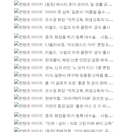
[동정] 에스티 로더 코리아, 일·생활 균형 우수 기업
더마비 풋 샴푸, 일본서 ‘여름철 필수 아이템’으로 주목
조수경 회장 “직무교육, 위생교육과 다르다”
리필드, ‘스칼프 리셋 클렌저’ 공식 출시
중국, 화장품 허가·등록 대수술… 시험자료 공용 허용
CJ올리브영, ‘어드밴스드 더마’ 론칭 K더마 육성 박차
리필드, ‘스칼프 리셋 클렌저’ 공식 출시
한국콜마, 해양 산호 안전성 검증 체계 구축
센녹, 신규 라인 ‘노 모어 키스’ 5종 론칭
미샤, 일본서 재구매·맞춤형 신제품 흥행 ‘쌍끌이’
톰 ‘더 글로우 프로’ 홍콩 첫 공식 판매 완판
조수경 회장 “직무교육, 위생교육과 다르다”
한뷰직협, ‘2026 PBFS FAIR’ 공모전 심사 성료
자연의 풍경 담은 ‘폴로 어스 오 드 퍼퓸’ 4종 출시
중국, 화장품 허가·등록 대수술… 시험자료 공용 허용
“인재‧심리‧AI로 그린 미래 뷰티 교육”
[동정] 한메직협, ‘2026 뷰티페스타’ 공동 주최