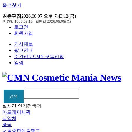
즐겨찾기
최종편집
2026.08.07 오후 7:43:12(금)
창간일
1999.03.10
발행일
2026.08.08(토)
로그인
회원가입
기사제보
광고안내
주간신문CMN 구독신청
알림
검색
검색
실시간 인기검색어:
아모레퍼시픽
식약처
중국
서울종합예술학교