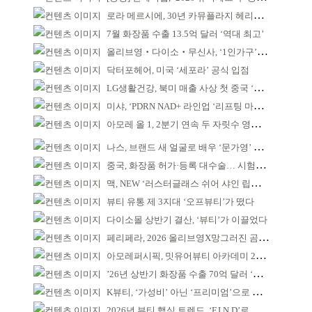
로라 메르시에, 30년 카뮤플라지 헤리티지 담아
7월 화장품 수출 13.5억 달러 ‘역대 최고’
올리브영‧다이소‧무신사, ‘1인가구’가 이끈다
닥터포헤어, 미국 ‘세포라’ 공식 입점
LG생활건강, 북미 매출 사상 첫 중국 ‘추월’
미샤, ‘PDRN NAD+ 라인업 ‘리프팅 마스크’ 출시
아모레 올 1, 2분기 연속 두 자릿수 영업이익률 기록
나스, 브랜드 새 얼굴로 배우 ‘문가영’ 발탁
중국, 화장품 허가·등록 대수술… 시험자료 공용 허용
맥, NEW ‘러스터글래스 쉬어 샤인 립스틱’ 출시
뷰티 유통 제 3지대 ‘오프뷰티’가 떴다
다이소몰 상반기 결산, ‘뷰티’가 이끌었다
페리페라, 2026 올리브영X망그러진 곰 콜라보
아모레퍼시픽, 밋유어뷰티 아카데미 2기 발대식
’26년 상반기 화장품 수출 70억 달러 ‘역대 최고’
K뷰티, ‘가성비’ 아닌 ‘프리미엄’으로 승부걸어야
2026년 뷰티 핵심 트렌드, ‘F.I.N.D’로 읽는다