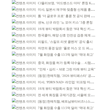
CJ올리브영, ‘어드밴스드 더마’ 론칭 K더마 육성 박차
미샤, 일본서 재구매·맞춤형 신제품 흥행 ‘쌍끌이’
톰 ‘더 글로우 프로’ 홍콩 첫 공식 판매 완판
센녹, 신규 라인 ‘노 모어 키스’ 5종 론칭
19개 뷰티 박람회서 찾은 ‘9대 혁신 키워드’
한국콜마, 해양 산호 안전성 검증 체계 구축
리필드, ‘스칼프 리셋 클렌저’ 공식 출시
자연의 풍경 담은 ‘폴로 어스 오 드 퍼퓸’ 4종 출시
7월 화장품 수출 13.5억 달러 ‘역대 최고’
중국, 화장품 허가·등록 대수술… 시험자료 공용 허용
“인재‧심리‧AI로 그린 미래 뷰티 교육”
[동정] 한메직협, ‘2026 뷰티페스타’ 공동 주최
미샤, ‘PDRN NAD+ 라인업 ‘리프팅 마스크’ 출시
19개 뷰티 박람회서 찾은 ‘9대 혁신 키워드’
전 세계 화장품 규제기관장, 서울에 모인다
[동정] 한메직협, 베트남뷰티비즈니스협회와 MOU
7월 화장품 수출 13.5억 달러 ‘역대 최고’