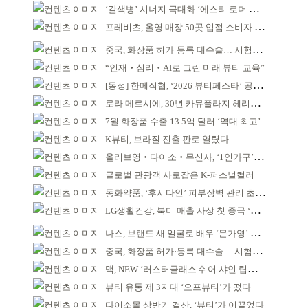
‘갈색병’ 시너지 극대화 ‘에스티 로더 스킨부스터’ 출시
프레비츠, 올영 매장 50곳 입점 소비자 접점 강화
중국, 화장품 허가·등록 대수술… 시험자료 공용 허용
“인재‧심리‧AI로 그린 미래 뷰티 교육”
[동정] 한메직협, ‘2026 뷰티페스타’ 공동 주최
로라 메르시에, 30년 카뮤플라지 헤리티지 담아
7월 화장품 수출 13.5억 달러 ‘역대 최고’
K뷰티, 브라질 진출 판로 열렸다
올리브영‧다이소‧무신사, ‘1인가구’가 이끈다
글로벌 관광객 사로잡은 K-퍼스널컬러
동화약품, ‘후시다인’ 피부장벽 관리 초점 ‘리브랜딩’
LG생활건강, 북미 매출 사상 첫 중국 ‘추월’
나스, 브랜드 새 얼굴로 배우 ‘문가영’ 발탁
중국, 화장품 허가·등록 대수술… 시험자료 공용 허용
맥, NEW ‘러스터글래스 쉬어 샤인 립스틱’ 출시
뷰티 유통 제 3지대 ‘오프뷰티’가 떴다
다이소몰 상반기 결산, ‘뷰티’가 이끌었다