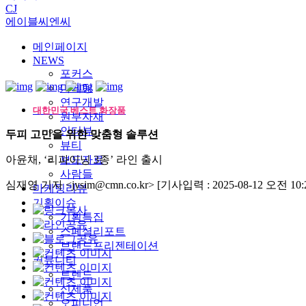
CJ
에이블씨엔씨
메인페이지
NEWS
포커스
마케팅
연구개발
대한민국 베스트 화장품
원부자재
인터뷰
두피 고민을 위한 맞춤형 솔루션
뷰티
아윤채, ‘리파이닝 3종’ 라인 출시
보도자료
사람들
심재영 기자 <jysim@cmn.co.kr>
[기사입력 : 2025-08-12 오전 10:2
마케팅리뷰
기획이슈
기획특집
스페셜리포트
브랜드프리젠테이션
커뮤니티
트렌드
신제품
오피니언