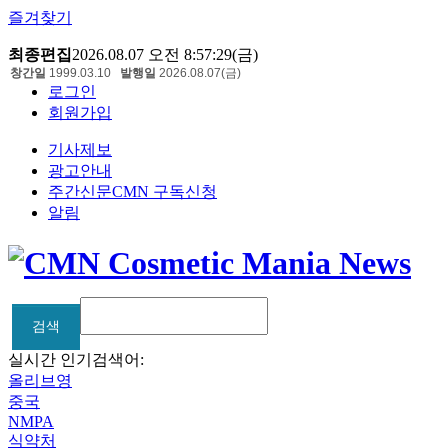
즐겨찾기
최종편집
2026.08.07 오전 8:57:29(금)
창간일
1999.03.10
발행일
2026.08.07(금)
로그인
회원가입
기사제보
광고안내
주간신문CMN 구독신청
알림
검색
검색
실시간 인기검색어:
올리브영
중국
NMPA
식약처