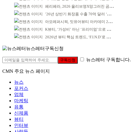
페리페라, 2026 올리브영X망그러진 곰 콜라보
’26년 상반기 화장품 수출 70억 달러 ‘역대 최고’
아모레퍼시픽, 밋유어뷰티 아카데미 2기 발대식
K뷰티, ‘가성비’ 아닌 ‘프리미엄’으로 승부걸어야
2026년 뷰티 핵심 트렌드, ‘F.I.N.D’로 읽는다
뉴스레터구독신청
뉴스레터 구독합니다.
구독신청
CMN 주요 뉴스 페이지
뉴스
포커스
업체
마케팅
유통
신제품
뷰티
인터뷰
사람들