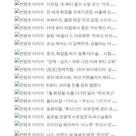
지피덤, ‘K-뷰티 필수 쇼핑 코스’ 약국 공략
전 세계 화장품 규제기관장, 서울에 모인다
프레비츠, 올영 매장 50곳 입점 소비자 접점 강화
19개 뷰티 박람회서 찾은 ‘9대 혁신 키워드’
랑방 ‘에끌라 드 아르페쥬’ 하퍼스 바자 화보 공개
손상 케어는 더 강력하게, 포뮬라는 더 산뜻하게!
중국, 화장품 허가·등록 대수술… 시험자료 공용 허용
“인재‧심리‧AI로 그린 미래 뷰티 교육”
[동정] 한메직협, ‘2026 뷰티페스타’ 공동 주최
로라 메르시에, 30년 카뮤플라지 헤리티지 담아
K뷰티, 브라질 진출 판로 열렸다
7월 화장품 수출 13.5억 달러 ‘역대 최고’
올리브영‧다이소‧무신사, ‘1인가구’가 이끈다
동화약품, ‘후시다인’ 피부장벽 관리 초점 ‘리브랜딩’
글로벌 관광객 사로잡은 K-퍼스널컬러
프리미엄 헤어케어 ‘시노루’ 무신사 온라인 입점
나스, 브랜드 새 얼굴로 배우 ‘문가영’ 발탁