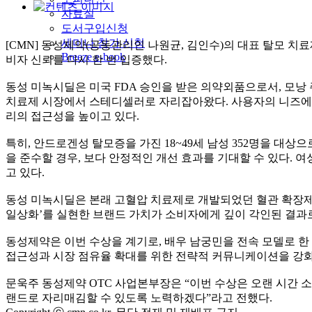
자료실
도서구입신청
세미나 참가 신청
[CMN] 동성제약(공동관리인 나원균, 김인수)의 대표 탈모 치료
Breeze e-book
비자 신뢰를 다시 한 번 입증했다.
동성 미녹시딜은 미국 FDA 승인을 받은 의약외품으로서, 모낭 
치료제 시장에서 스테디셀러로 자리잡아왔다. 사용자의 니즈에 
리의 접근성을 높이고 있다.
특히, 안드로겐성 탈모증을 가진 18~49세 남성 352명을 대상으로 
을 준수할 경우, 보다 안정적인 개선 효과를 기대할 수 있다.
고 있다.
동성 미녹시딜은 본래 고혈압 치료제로 개발되었던 혈관 확장제에
일상화’를 실현한 브랜드 가치가 소비자에게 깊이 각인된 결과
동성제약은 이번 수상을 계기로, 배우 남궁민을 전속 모델로 한 
접근성과 시장 점유율 확대를 위한 전략적 커뮤니케이션을 강화
문욱주 동성제약 OTC 사업본부장은 “이번 수상은 오랜 시간 소
랜드로 자리매김할 수 있도록 노력하겠다”라고 전했다.