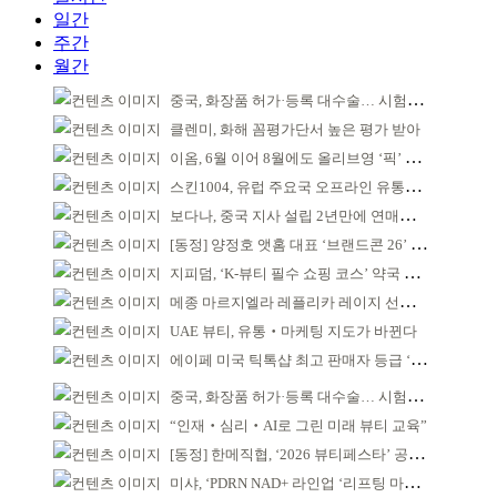
일간
주간
월간
중국, 화장품 허가·등록 대수술… 시험자료 공용 허용
클렌미, 화해 꼼평가단서 높은 평가 받아
이옴, 6월 이어 8월에도 올리브영 ‘픽’ 선정
스킨1004, 유럽 주요국 오프라인 유통망 확대
보다나, 중국 지사 설립 2년만에 연매출 120억 돌파
[동정] 양정호 앳홈 대표 ‘브랜드콘 26’ 강연
지피덤, ‘K-뷰티 필수 쇼핑 코스’ 약국 공략
메종 마르지엘라 레플리카 레이지 선데이 모닝 디퓨저
UAE 뷰티, 유통‧마케팅 지도가 바뀐다
에이페 미국 틱톡샵 최고 판매자 등급 ‘Tier 5’ 달성
중국, 화장품 허가·등록 대수술… 시험자료 공용 허용
“인재‧심리‧AI로 그린 미래 뷰티 교육”
[동정] 한메직협, ‘2026 뷰티페스타’ 공동 주최
미샤, ‘PDRN NAD+ 라인업 ‘리프팅 마스크’ 출시