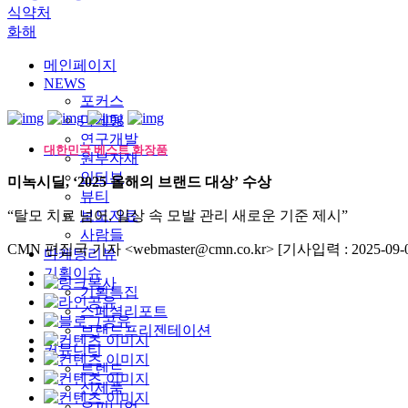
식약처
화해
메인페이지
NEWS
포커스
마케팅
연구개발
대한민국 베스트 화장품
원부자재
인터뷰
미녹시딜, ‘2025 올해의 브랜드 대상’ 수상
뷰티
“탈모 치료 넘어, 일상 속 모발 관리 새로운 기준 제시”
보도자료
사람들
CMN 편집국 기자 <webmaster@cmn.co.kr>
[기사입력 : 2025-09-0
마케팅리뷰
기획이슈
기획특집
스페셜리포트
브랜드프리젠테이션
커뮤니티
트렌드
신제품
오피니언