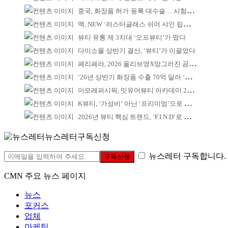
중국, 화장품 허가·등록 대수술… 시험자료 공용 허용
맥, NEW ‘러스터글래스 쉬어 샤인 립스틱’ 출시
뷰티 유통 제 3지대 ‘오프뷰티’가 떴다
다이소몰 상반기 결산, ‘뷰티’가 이끌었다
페리페라, 2026 올리브영X망그러진 곰 콜라보
’26년 상반기 화장품 수출 70억 달러 ‘역대 최고’
아모레퍼시픽, 밋유어뷰티 아카데미 2기 발대식
K뷰티, ‘가성비’ 아닌 ‘프리미엄’으로 승부걸어야
2026년 뷰티 핵심 트렌드, ‘F.I.N.D’로 읽는다
뉴스레터구독신청
뉴스레터 구독합니다.
구독신청
CMN 주요 뉴스 페이지
뉴스
포커스
업체
마케팅