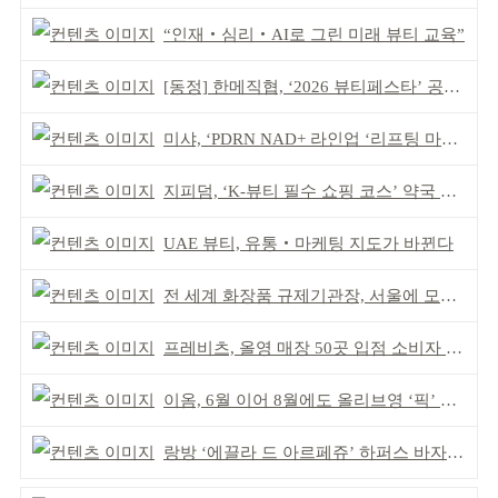
“인재‧심리‧AI로 그린 미래 뷰티 교육”
[동정] 한메직협, ‘2026 뷰티페스타’ 공동 주최
미샤, ‘PDRN NAD+ 라인업 ‘리프팅 마스크’ 출시
지피덤, ‘K-뷰티 필수 쇼핑 코스’ 약국 공략
UAE 뷰티, 유통‧마케팅 지도가 바뀐다
전 세계 화장품 규제기관장, 서울에 모인다
프레비츠, 올영 매장 50곳 입점 소비자 접점 강화
이옴, 6월 이어 8월에도 올리브영 ‘픽’ 선정
랑방 ‘에끌라 드 아르페쥬’ 하퍼스 바자 화보 공개