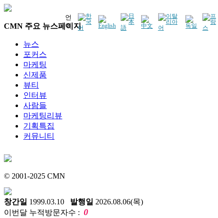
언
CMN 주요 뉴스페이지
어
뉴스
포커스
마케팅
신제품
뷰티
인터뷰
사람들
마케팅리뷰
기획특집
커뮤니티
© 2001-2025 CMN
창간일
1999.03.10
발행일
2026.08.06(목)
0
이번달 누적방문자수 :