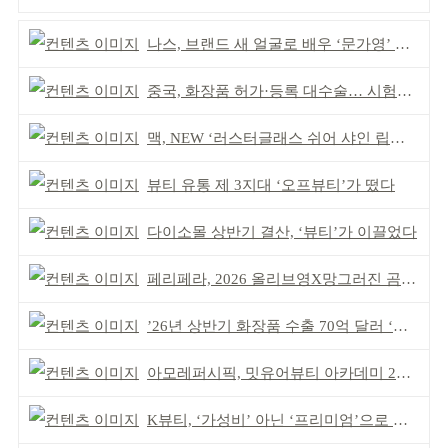
나스, 브랜드 새 얼굴로 배우 ‘문가영’ 발탁
중국, 화장품 허가·등록 대수술… 시험자료 공용 허용
맥, NEW ‘러스터글래스 쉬어 샤인 립스틱’ 출시
뷰티 유통 제 3지대 ‘오프뷰티’가 떴다
다이소몰 상반기 결산, ‘뷰티’가 이끌었다
페리페라, 2026 올리브영X망그러진 곰 콜라보
’26년 상반기 화장품 수출 70억 달러 ‘역대 최고’
아모레퍼시픽, 밋유어뷰티 아카데미 2기 발대식
K뷰티, ‘가성비’ 아닌 ‘프리미엄’으로 승부걸어야