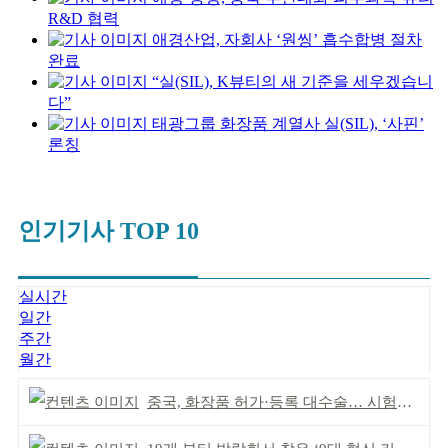
R&D 협력
애경산업, 자회사 ‘원씽’ 흡수합병 절차
완료
“실(SIL), K뷰티의 새 기준을 세우겠습니
다”
태광그룹 화장품 계열사 실(SIL), ‘사핀’
론칭
인기기사 TOP 10
실시간
일간
주간
월간
중국, 화장품 허가·등록 대수술… 시험자료 공용 허용