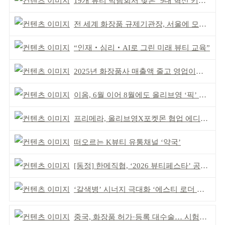
19개 뷰티 박람회서 찾은 ‘9대 혁신 키워드’
전 세계 화장품 규제기관장, 서울에 모인다
“인재‧심리‧AI로 그린 미래 뷰티 교육”
2025년 화장품사 매출액 줄고 영업이익은 늘어
이옴, 6월 이어 8월에도 올리브영 ‘픽’ 선정
프리메라, 올리브영X포켓몬 협업 에디션 출시
떠오르는 K뷰티 유통채널 ‘약국’
[동정] 한메직협, ‘2026 뷰티페스타’ 공동 주최
‘갈색병’ 시너지 극대화 ‘에스티 로더 스킨부스터’ 출시
중국, 화장품 허가·등록 대수술… 시험자료 공용 허용