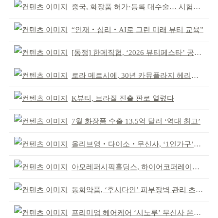
중국, 화장품 허가·등록 대수술… 시험자료 공용 허용
“인재‧심리‧AI로 그린 미래 뷰티 교육”
[동정] 한메직협, ‘2026 뷰티페스타’ 공동 주최
로라 메르시에, 30년 카뮤플라지 헤리티지 담아
K뷰티, 브라질 진출 판로 열렸다
7월 화장품 수출 13.5억 달러 ‘역대 최고’
올리브영‧다이소‧무신사, ‘1인가구’가 이끈다
아모레퍼시픽홀딩스, 하이어코퍼레이션과 투자계약
동화약품, ‘후시다인’ 피부장벽 관리 초점 ‘리브랜딩’
프리미엄 헤어케어 ‘시노루’ 무신사 온라인 입점