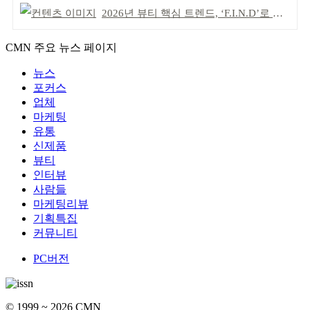
2026년 뷰티 핵심 트렌드, ‘F.I.N.D’로 읽는다
CMN 주요 뉴스 페이지
뉴스
포커스
업체
마케팅
유통
신제품
뷰티
인터뷰
사람들
마케팅리뷰
기획특집
커뮤니티
PC버전
© 1999 ~ 2026 CMN