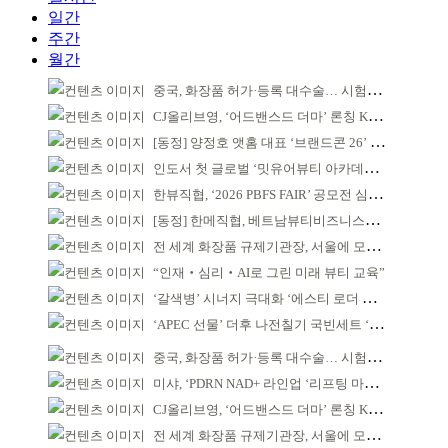
일간
주간
월간
중국, 화장품 허가·등록 대수술… 시험자료 공용 허용
CJ올리브영, ‘어드밴스드 더마’ 론칭 K더마 육성 박차
[동정] 양정호 앳홈 대표 ‘브랜드콘 26’ 강연
인도서 첫 글로벌 ‘밋유어뷰티 아카데미’ 출범
한뷰직협, ‘2026 PBFS FAIR’ 공모전 심사 성료
[동정] 한메직협, 베트남뷰티비즈니스협회와 MOU
전 세계 화장품 규제기관장, 서울에 모인다
“인재‧심리‧AI로 그린 미래 뷰티 교육”
‘갈색병’ 시너지 극대화 ‘에스티 로더 스킨부스터’ 출시
‘APEC 선물’ 더후 나전칠기 국빈세트 ‘레드닷 어워드’ 본상
중국, 화장품 허가·등록 대수술… 시험자료 공용 허용
미샤, ‘PDRN NAD+ 라인업 ‘리프팅 마스크’ 출시
CJ올리브영, ‘어드밴스드 더마’ 론칭 K더마 육성 박차
전 세계 화장품 규제기관장, 서울에 모인다