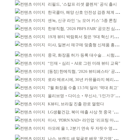
리필드, ‘스칼프 리셋 클렌저’ 공식 출시
한국콜마, 해양 산호 안전성 검증 체계 구축
센녹, 신규 라인 ‘노 모어 키스’ 5종 론칭
한뷰직협, ‘2026 PBFS FAIR’ 공모전 심사 성료
19개 뷰티 박람회서 찾은 ‘9대 혁신 키워드’
미샤, 일본서 재구매·맞춤형 신제품 흥행 ‘쌍끌이’
중국, 화장품 허가·등록 대수술… 시험자료 공용 허용
“인재‧심리‧AI로 그린 미래 뷰티 교육”
[동정] 한메직협, ‘2026 뷰티페스타’ 공동 주최
로라 메르시에, 30년 카뮤플라지 헤리티지 담아
7월 화장품 수출 13.5억 달러 ‘역대 최고’
올리브영‧다이소‧무신사, ‘1인가구’가 이끈다
K뷰티, 브라질 진출 판로 열렸다
LG생활건강, 북미 매출 사상 첫 중국 ‘추월’
미샤, ‘PDRN NAD+ 라인업 ‘리프팅 마스크’ 출시
아모레 올 1, 2분기 연속 두 자릿수 영업이익률 기록
나스, 브랜드 새 얼굴로 배우 ‘문가영’ 발탁