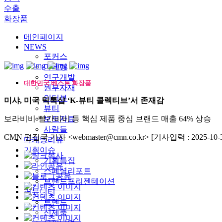
수출
화장품
메인페이지
NEWS
포커스
마케팅
연구개발
대한민국 베스트 화장품
원부자재
인터뷰
미샤, 미국 틱톡샵 ‘K-뷰티 콜렉티브’서 존재감
뷰티
보라비비·빨간비비 등 핵심 제품 중심 브랜드 매출 64% 상승
보도자료
사람들
CMN 편집국 기자 <webmaster@cmn.co.kr>
[기사입력 : 2025-10-3
마케팅리뷰
기획이슈
기획특집
스페셜리포트
브랜드프리젠테이션
커뮤니티
트렌드
신제품