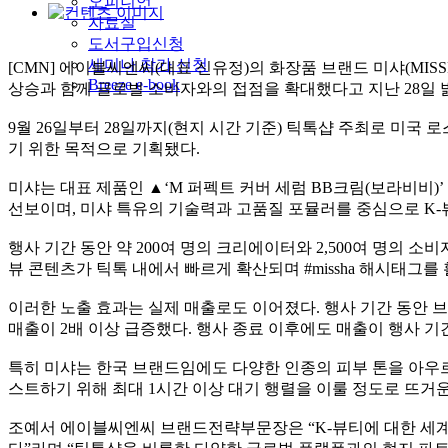
오피니언
자료실
도서구입신청
세미나 참가 신청
[CMN] 에이블씨엔씨(대표 신유정)의 화장품 브랜드 미샤(MISSHA)
Breeze e-book
상승과 함께 글로벌 소비자와의 접점을 확대했다고 지난 28일 
9월 26일부터 28일까지(현지 시간 기준) 틱톡샵 주최로 미
기 위한 목적으로 기획됐다.
미샤는 대표 제품인 ▲‘M 퍼펙트 커버 세럼 BB크림(보라비비)’
선보이며, 미샤 특유의 기술력과 고품질 포뮬러를 중심으로 K
행사 기간 동안 약 200여 명의 크리에이터와 2,500여 명의
뷰 콘텐츠가 틱톡 내에서 빠르게 확산되며 #missha 해시태그를 
이러한 노출 효과는 실제 매출로도 이어졌다. 행사 기간 동안 브랜
매출이 2배 이상 급증했다. 행사 종료 이후에도 매출이 행사 기
특히 미샤는 한국 브랜드임에도 다양한 인종의 피부 톤을 아우르
스트하기 위해 최대 1시간 이상 대기 행렬을 이룰 정도로 뜨거운
조예서 에이블씨엔씨 브랜드전략부문장은 “K-뷰티에 대한 세계