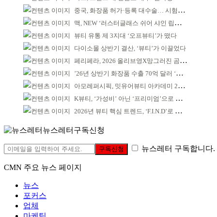
중국, 화장품 허가·등록 대수술… 시험자료 공용 허용
맥, NEW ‘러스터글래스 쉬어 샤인 립스틱’ 출시
뷰티 유통 제 3지대 ‘오프뷰티’가 떴다
다이소몰 상반기 결산, ‘뷰티’가 이끌었다
페리페라, 2026 올리브영X망그러진 곰 콜라보
’26년 상반기 화장품 수출 70억 달러 ‘역대 최고’
아모레퍼시픽, 밋유어뷰티 아카데미 2기 발대식
K뷰티, ‘가성비’ 아닌 ‘프리미엄’으로 승부걸어야
2026년 뷰티 핵심 트렌드, ‘F.I.N.D’로 읽는다
뉴스레터구독신청
뉴스레터 구독합니다.
구독신청
CMN 주요 뉴스 페이지
뉴스
포커스
업체
마케팅