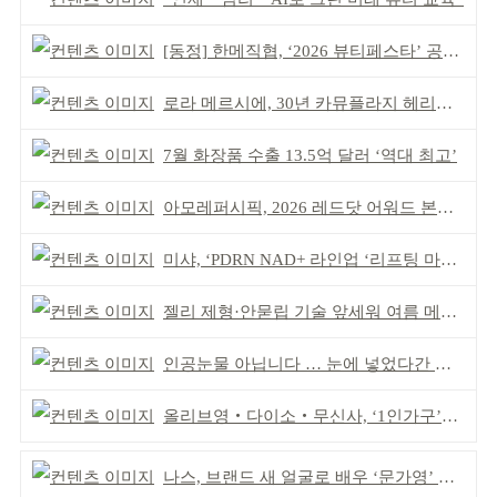
[동정] 한메직협, ‘2026 뷰티페스타’ 공동 주최
로라 메르시에, 30년 카뮤플라지 헤리티지 담아
7월 화장품 수출 13.5억 달러 ‘역대 최고’
아모레퍼시픽, 2026 레드닷 어워드 본상 2개 수상
미샤, ‘PDRN NAD+ 라인업 ‘리프팅 마스크’ 출시
젤리 제형·안묻립 기술 앞세워 여름 메이크업 시장 공략
인공눈물 아닙니다 … 눈에 넣었다간 각막 손상
올리브영‧다이소‧무신사, ‘1인가구’가 이끈다
나스, 브랜드 새 얼굴로 배우 ‘문가영’ 발탁