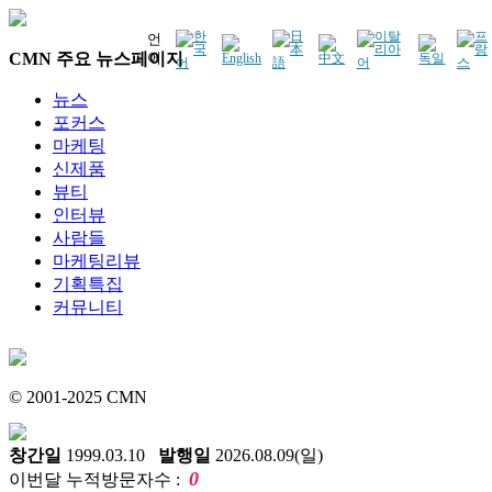
언
CMN 주요 뉴스페이지
어
뉴스
포커스
마케팅
신제품
뷰티
인터뷰
사람들
마케팅리뷰
기획특집
커뮤니티
© 2001-2025 CMN
창간일
1999.03.10
발행일
2026.08.09(일)
0
이번달 누적방문자수 :