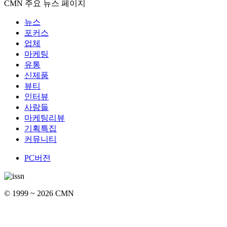
CMN 주요 뉴스 페이지
뉴스
포커스
업체
마케팅
유통
신제품
뷰티
인터뷰
사람들
마케팅리뷰
기획특집
커뮤니티
PC버전
© 1999 ~ 2026 CMN