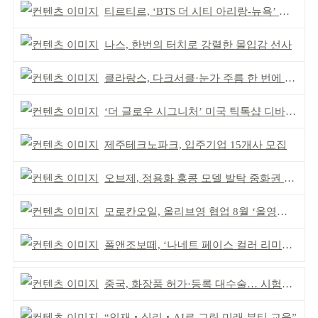
티르티르, ‘BTS 더 시티 아리랑-뉴욕’ 참여
나스, 한번의 터치로 강렬한 몰입감 선사
클라랑스, 다크서클·눈가 주름 한 번에 더블 케어
‘더 글로우 시그니처’ 미국 틱톡샵 디바이스 부문 1위
제주테크노파크, 입주기업 15개사 모집
오브제, 정용화 홍콩 모델 발탁 중화권 공략 강화
모로칸오일, 올리브영 협업 8월 ‘올영픽’ 선정
폴앤조보떼, ‘나네트 페이스 컬러 리미티드’ 출시
중국, 화장품 허가·등록 대수술… 시험자료 공용 허용
“인재‧심리‧AI로 그린 미래 뷰티 교육”