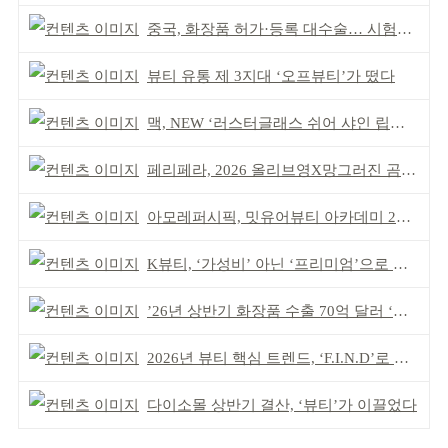
중국, 화장품 허가·등록 대수술… 시험자료 공용 허용
뷰티 유통 제 3지대 ‘오프뷰티’가 떴다
맥, NEW ‘러스터글래스 쉬어 샤인 립스틱’ 출시
페리페라, 2026 올리브영X망그러진 곰 콜라보
아모레퍼시픽, 밋유어뷰티 아카데미 2기 발대식
K뷰티, ‘가성비’ 아닌 ‘프리미엄’으로 승부걸어야
’26년 상반기 화장품 수출 70억 달러 ‘역대 최고’
2026년 뷰티 핵심 트렌드, ‘F.I.N.D’로 읽는다
다이소몰 상반기 결산, ‘뷰티’가 이끌었다