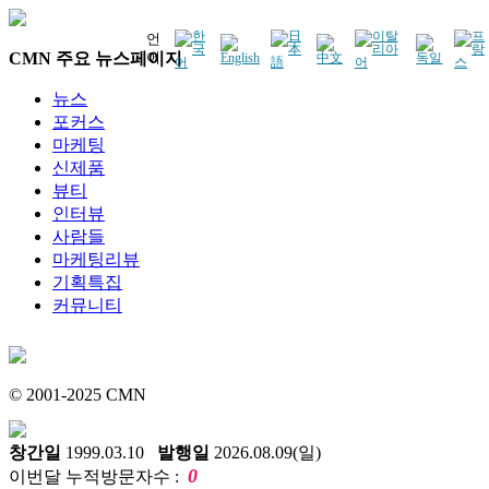
언
CMN 주요 뉴스페이지
어
뉴스
포커스
마케팅
신제품
뷰티
인터뷰
사람들
마케팅리뷰
기획특집
커뮤니티
© 2001-2025 CMN
창간일
1999.03.10
발행일
2026.08.09(일)
0
이번달 누적방문자수 :