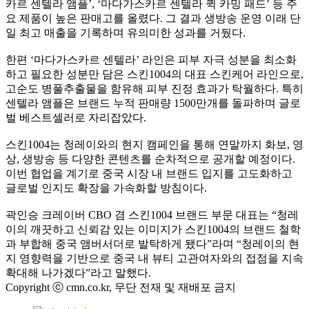
카르 센텔라 앰플’, ‘마다가스카르 센텔라 퀵 카밍 패드’ 등 주
요 제품이 높은 판매고를 올렸다. 그 결과 생방송 운영 이래 단
일 최고 매출을 기록하며 유의미한 성과를 거뒀다.
한편 ‘마다가스카르 센텔라’ 라인은 피부 자극 성분을 최소화
하고 필요한 성분만 담은 스킨1004의 대표 스킨케어 라인으로,
고순도 병풀추출물을 함유해 피부 진정 효과가 탁월하다. 특히
센텔라 앰플은 브랜드 누적 판매량 1500만개를 돌파하며 글로
벌 베스트셀러로 자리잡았다.
스킨1004는 청레이와의 현지 캠페인을 통해 연말까지 화보, 영
상, 생방송 등 다양한 콘텐츠를 순차적으로 공개할 예정이다.
이번 협업을 계기로 중국 시장 내 브랜드 입지를 고도화하고
글로벌 인지도 확장을 가속화할 방침이다.
곽인승 크레이버 CBO 겸 스킨1004 브랜드 부문 대표는 “청레
이의 깨끗하고 신뢰감 있는 이미지가 스킨1004의 브랜드 철학
과 부합해 중국 앰버서더로 발탁하게 됐다”라며 “청레이의 현
지 영향력을 기반으로 중국 내 뷰티 고관여자와의 접점을 지속
확대해 나가겠다”라고 말했다.
Copyright ⓒ cmn.co.kr, 무단 전재 및 재배포 금지