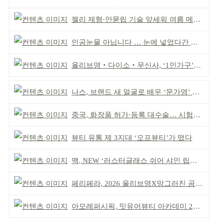
젤리 제형·안묻립 기술 앞세워 여름 메이크업 시장 공략
인공눈물 아닙니다 … 눈에 넣었다간 각막 손상
올리브영‧다이소‧무신사, ‘1인가구’가 이끈다
나스, 브랜드 새 얼굴로 배우 ‘문가영’ 발탁
중국, 화장품 허가·등록 대수술… 시험자료 공용 허용
뷰티 유통 제 3지대 ‘오프뷰티’가 떴다
맥, NEW ‘러스터글래스 쉬어 샤인 립스틱’ 출시
페리페라, 2026 올리브영X망그러진 곰 콜라보
아모레퍼시픽, 밋유어뷰티 아카데미 2기 발대식