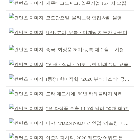
제주테크노파크, 입주기업 15개사 모집
모로칸오일, 올리브영 협업 8월 ‘올영픽’ 선정
UAE 뷰티, 유통‧마케팅 지도가 바뀐다
중국, 화장품 허가·등록 대수술… 시험자료 공용 허용
“인재‧심리‧AI로 그린 미래 뷰티 교육”
[동정] 한메직협, ‘2026 뷰티페스타’ 공동 주최
로라 메르시에, 30년 카뮤플라지 헤리티지 담아
7월 화장품 수출 13.5억 달러 ‘역대 최고’
미샤, ‘PDRN NAD+ 라인업 ‘리프팅 마스크’ 출시
아모레퍼시픽, 2026 레드닷 어워드 본상 2개 수상