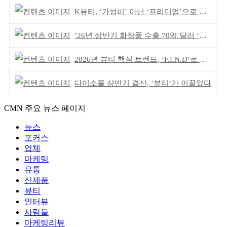
K뷰티, ‘가성비’ 아닌 ‘프리미엄’으로 승부걸어야
’26년 상반기 화장품 수출 70억 달러 ‘역대 최고’
2026년 뷰티 핵심 트렌드, ‘F.I.N.D’로 읽는다
다이소몰 상반기 결산, ‘뷰티’가 이끌었다
CMN 주요 뉴스 페이지
뉴스
포커스
업체
마케팅
유통
신제품
뷰티
인터뷰
사람들
마케팅리뷰