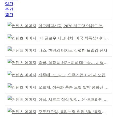
일간
주간
월간
아모레퍼시픽, 2026 레드닷 어워드 본상 2개 수상
‘더 글로우 시그니처’ 미국 틱톡샵 디바이스 부문 1위
나스, 한번의 터치로 강렬한 몰입감 선사
중국, 화장품 허가·등록 대수술… 시험자료 공용 허용
제주테크노파크, 입주기업 15개사 모집
오브제, 정용화 홍콩 모델 발탁 중화권 공략 강화
이옴, 시코르 정식 입점…온·오프라인 유통망 확대
모로칸오일, 올리브영 협업 8월 ‘올영픽’ 선정