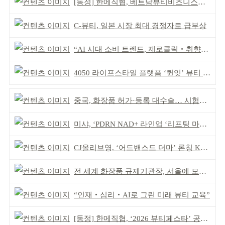
[동정] 한메직협, 베트남뷰티비즈니스협회와 MOU
C-뷰티, 일본 시장 최대 경쟁자로 급부상
“AI 시대 소비 트렌드, 제로클릭‧취향표출‧아날로그”
4050 라이프스타일 플랫폼 ‘퀸잇’ 뷰티 성장세
중국, 화장품 허가·등록 대수술… 시험자료 공용 허용
미샤, ‘PDRN NAD+ 라인업 ‘리프팅 마스크’ 출시
CJ올리브영, ‘어드밴스드 더마’ 론칭 K더마 육성 박차
전 세계 화장품 규제기관장, 서울에 모인다
“인재‧심리‧AI로 그린 미래 뷰티 교육”
[동정] 한메직협, ‘2026 뷰티페스타’ 공동 주최