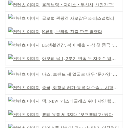
올리브영‧다이소‧무신사, ‘1인가구’가 이끈다
글로벌 관광객 사로잡은 K-퍼스널컬러
K뷰티, 브라질 진출 판로 열렸다
LG생활건강, 북미 매출 사상 첫 중국 ‘추월’
아모레 올 1, 2분기 연속 두 자릿수 영업이익률 기록
나스, 브랜드 새 얼굴로 배우 ‘문가영’ 발탁
중국, 화장품 허가·등록 대수술… 시험자료 공용 허용
맥, NEW ‘러스터글래스 쉬어 샤인 립스틱’ 출시
뷰티 유통 제 3지대 ‘오프뷰티’가 떴다