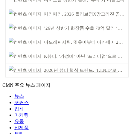
다이소몰 상반기 결산, ‘뷰티’가 이끌었다
페리페라, 2026 올리브영X망그러진 곰 콜라보
’26년 상반기 화장품 수출 70억 달러 ‘역대 최고’
아모레퍼시픽, 밋유어뷰티 아카데미 2기 발대식
K뷰티, ‘가성비’ 아닌 ‘프리미엄’으로 승부걸어야
2026년 뷰티 핵심 트렌드, ‘F.I.N.D’로 읽는다
CMN 주요 뉴스 페이지
뉴스
포커스
업체
마케팅
유통
신제품
뷰티