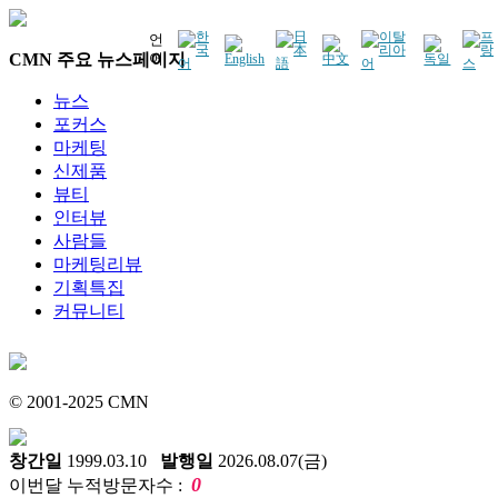
언
CMN 주요 뉴스페이지
어
뉴스
포커스
마케팅
신제품
뷰티
인터뷰
사람들
마케팅리뷰
기획특집
커뮤니티
© 2001-2025 CMN
창간일
1999.03.10
발행일
2026.08.07(금)
0
이번달 누적방문자수 :