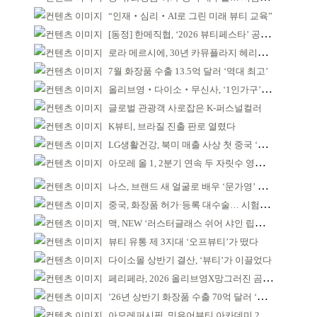
“인재‧심리‧AI로 그린 미래 뷰티 교육”
[동정] 한메직협, ‘2026 뷰티페스타’ 공동 주최
로라 메르시에, 30년 카뮤플라지 헤리티지 담아
7월 화장품 수출 13.5억 달러 ‘역대 최고’
올리브영‧다이소‧무신사, ‘1인가구’가 이끈다
글로벌 관광객 사로잡은 K-퍼스널컬러
K뷰티, 브라질 진출 판로 열렸다
LG생활건강, 북미 매출 사상 첫 중국 ‘추월’
아모레 올 1, 2분기 연속 두 자릿수 영업이익률 기록
나스, 브랜드 새 얼굴로 배우 ‘문가영’ 발탁
중국, 화장품 허가·등록 대수술… 시험자료 공용 허용
맥, NEW ‘러스터글래스 쉬어 샤인 립스틱’ 출시
뷰티 유통 제 3지대 ‘오프뷰티’가 떴다
다이소몰 상반기 결산, ‘뷰티’가 이끌었다
페리페라, 2026 올리브영X망그러진 곰 콜라보
’26년 상반기 화장품 수출 70억 달러 ‘역대 최고’
아모레퍼시픽, 밋유어뷰티 아카데미 2기 발대식