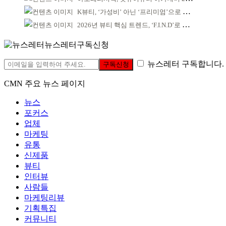
K뷰티, ‘가성비’ 아닌 ‘프리미엄’으로 승부걸어야
2026년 뷰티 핵심 트렌드, ‘F.I.N.D’로 읽는다
뉴스레터구독신청
뉴스레터 구독합니다.
구독신청
CMN 주요 뉴스 페이지
뉴스
포커스
업체
마케팅
유통
신제품
뷰티
인터뷰
사람들
마케팅리뷰
기획특집
커뮤니티