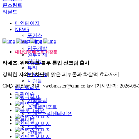
콘스탄트
리필드
메인페이지
NEWS
포커스
마케팅
연구개발
대한민국 베스트 화장품
원부자재
인터뷰
라네즈, 워터뱅크 블루 톤업 선크림 출시
뷰티
강력한 자외선 차단에 맑은 피부톤과 화잘먹 효과까지
보도자료
사람들
CMN 편집국 기자 <webmaster@cmn.co.kr>
[기사입력 : 2026-05-1
마케팅리뷰
기획이슈
기획특집
스페셜리포트
브랜드프리젠테이션
커뮤니티
트렌드
신제품