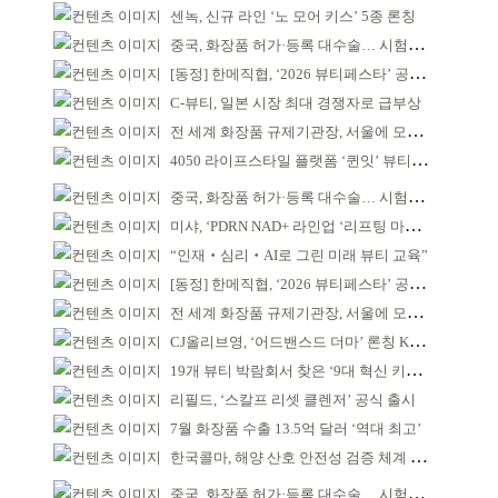
센녹, 신규 라인 ‘노 모어 키스’ 5종 론칭
중국, 화장품 허가·등록 대수술… 시험자료 공용 허용
[동정] 한메직협, ‘2026 뷰티페스타’ 공동 주최
C-뷰티, 일본 시장 최대 경쟁자로 급부상
전 세계 화장품 규제기관장, 서울에 모인다
4050 라이프스타일 플랫폼 ‘퀸잇’ 뷰티 성장세
중국, 화장품 허가·등록 대수술… 시험자료 공용 허용
미샤, ‘PDRN NAD+ 라인업 ‘리프팅 마스크’ 출시
“인재‧심리‧AI로 그린 미래 뷰티 교육”
[동정] 한메직협, ‘2026 뷰티페스타’ 공동 주최
전 세계 화장품 규제기관장, 서울에 모인다
CJ올리브영, ‘어드밴스드 더마’ 론칭 K더마 육성 박차
19개 뷰티 박람회서 찾은 ‘9대 혁신 키워드’
리필드, ‘스칼프 리셋 클렌저’ 공식 출시
7월 화장품 수출 13.5억 달러 ‘역대 최고’
한국콜마, 해양 산호 안전성 검증 체계 구축
중국, 화장품 허가·등록 대수술… 시험자료 공용 허용