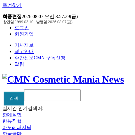
즐겨찾기
최종편집
2026.08.07 오전 8:57:29(금)
창간일
1999.03.10
발행일
2026.08.07(금)
로그인
회원가입
기사제보
광고안내
주간신문CMN 구독신청
알림
검색
검색
실시간 인기검색어:
한메직협
한뷰직협
아모레퍼시픽
한국콜마