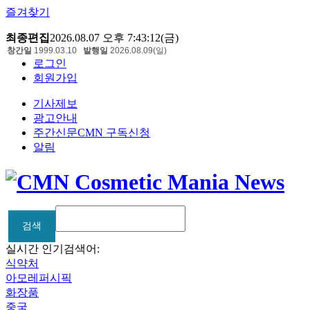
즐겨찾기
최종편집
2026.08.07 오후 7:43:12(금)
창간일
1999.03.10
발행일
2026.08.09(일)
로그인
회원가입
기사제보
광고안내
주간신문CMN 구독신청
알림
검색
검색
실시간 인기검색어:
식약처
아모레퍼시픽
화장품
중국