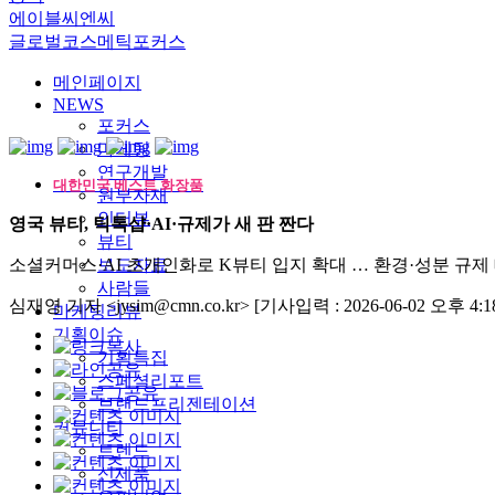
에이블씨엔씨
글로벌코스메틱포커스
메인페이지
NEWS
포커스
마케팅
연구개발
대한민국 베스트 화장품
원부자재
인터뷰
영국 뷰티, 틱톡샵·AI·규제가 새 판 짠다
뷰티
소셜커머스·AI 초개인화로 K뷰티 입지 확대 … 환경·성분 규제
보도자료
사람들
심재영 기자 <jysim@cmn.co.kr>
[기사입력 : 2026-06-02 오후 4:18
마케팅리뷰
기획이슈
기획특집
스페셜리포트
브랜드프리젠테이션
커뮤니티
트렌드
신제품