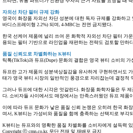
드라면, 유통 파트너가 친환경 주자의 근거 자료를 요청할 때 즉
자외선 차단 필터 규제 강화
영국이 화장품 자외선 차단 성분에 대한 독자 규제를 강화하고 있다.
바디스프레이형 2.2%) 되며, 4-MBC는 전면 금지됐다.
한국 선케어 제품에 널리 쓰여 온 화학적 자외선 차단 필터 가운데 일
용되는 필터 기반으로 라인업을 재편하는 전략도 검토할 만하다
품질 신뢰도로 차별화하는 K뷰티
틱톡(TikTok)과 듀프(Dupe) 문화의 결합은 영국 뷰티 소비의
듀프란 고가 제품의 성분색상질감을 유사하게 구현하면서도 가격을
태가 영국 뷰티 시장의 일반적인 풍경으로 자리잡는데 결정적 
그러나 듀프에 대한 시각은 엇갈린다. 화장품 화학자들은 두 제
다. 소비자들 사이에서도 매장에서는 만족스러웠던 듀프 제품이
이에 따라 듀프 문화가 낳은 품질 신뢰 논쟁은 오히려 한국 화
며서, K뷰티는 가성비와 품질을 함께 충족하는 선택지로 부각되
K뷰티는 듀프와의 명확한 품질 차별화를 소비자에게 설득력 있게
Copyright ⓒ cmn.co.kr, 무단 전재 및 재배포 금지