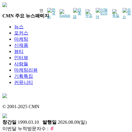
언
CMN 주요 뉴스페이지
어
뉴스
포커스
마케팅
신제품
뷰티
인터뷰
사람들
마케팅리뷰
기획특집
커뮤니티
© 2001-2025 CMN
창간일
1999.03.10
발행일
2026.08.09(일)
0
이번달 누적방문자수 :