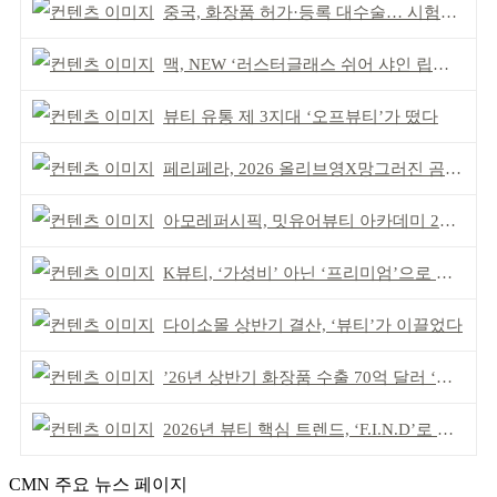
중국, 화장품 허가·등록 대수술… 시험자료 공용 허용
맥, NEW ‘러스터글래스 쉬어 샤인 립스틱’ 출시
뷰티 유통 제 3지대 ‘오프뷰티’가 떴다
페리페라, 2026 올리브영X망그러진 곰 콜라보
아모레퍼시픽, 밋유어뷰티 아카데미 2기 발대식
K뷰티, ‘가성비’ 아닌 ‘프리미엄’으로 승부걸어야
다이소몰 상반기 결산, ‘뷰티’가 이끌었다
’26년 상반기 화장품 수출 70억 달러 ‘역대 최고’
2026년 뷰티 핵심 트렌드, ‘F.I.N.D’로 읽는다
CMN 주요 뉴스 페이지