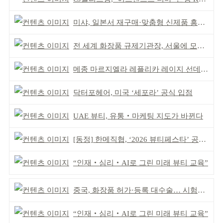
미샤, 일본서 재구매·맞춤형 신제품 흥행 ‘쌍끌이’
전 세계 화장품 규제기관장, 서울에 모인다
메종 마르지엘라 레플리카 레이지 선데이 모닝 디퓨저
닥터포헤어, 미국 ‘세포라’ 공식 입점
UAE 뷰티, 유통‧마케팅 지도가 바뀐다
[동정] 한메직협, ‘2026 뷰티페스타’ 공동 주최
“인재‧심리‧AI로 그린 미래 뷰티 교육”
중국, 화장품 허가·등록 대수술… 시험자료 공용 허용
“인재‧심리‧AI로 그린 미래 뷰티 교육”