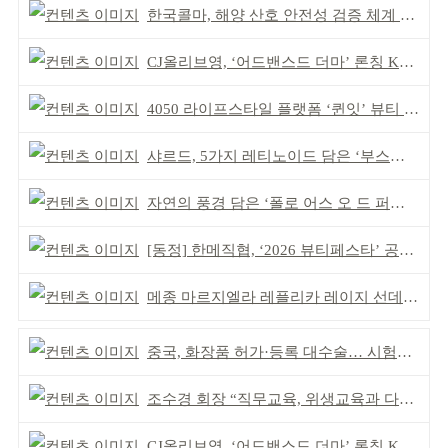
한국콜마, 해양 산호 안전성 검증 체계 구축
CJ올리브영, ‘어드밴스드 더마’ 론칭 K더마 육성 박차
4050 라이프스타일 플랫폼 ‘퀸잇’ 뷰티 성장세
샤르드, 5가지 레티노이드 담은 ‘부스팅 세럼’ 출시
자연의 풍경 담은 ‘폴로 어스 오 드 퍼퓸’ 4종 출시
[동정] 한메직협, ‘2026 뷰티페스타’ 공동 주최
메종 마르지엘라 레플리카 레이지 선데이 모닝 디퓨저
중국, 화장품 허가·등록 대수술… 시험자료 공용 허용
조수경 회장 “직무교육, 위생교육과 다르다”
CJ올리브영, ‘어드밴스드 더마’ 론칭 K더마 육성 박차