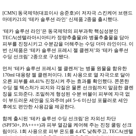
[CMN] 동국제약(대표이사 송준호)이 저자극 스킨케어 브랜드
마데카21의 ‘테카 솔루션 라인’ 신제품 2종을 출시했다.
‘테카 솔루션 라인’은 동국제약의 피부과학 핵심성분인
TECA(센텔라아시아티카 정량추출물)와 병풀추출물을 담아
피부를 진정시키고 수분감을 더해주는 수딩 더마 라인이다. 이
번 신제품은 ‘테카 솔루션 프레시 젤 클렌저’와 ‘테카 솔루션
수딩 선크림’ 2종으로 구성됐다.
먼저 ‘테카 솔루션 프레시 젤 클렌저’는 병풀 원물을 함유한
170ml 대용량 젤 클렌저이다. 1회 사용으로 열 자극으로 달아
오른 피부를 48.41% 진정시켜 주는 효과를 확인했다. 쫀쫀한
수딩 젤 텍스처가 피지와 각질은 물론 선크림까지 말끔한 클렌
징을 도와준다. 조밀하게 형성된 수분 버블이 피부에 자극 없
이 부드러운 세안을 도와주며 pH 5~6 미산성 포뮬러로 세안
후에도 편안한 사용감을 제공한다.
함께 출시된 ‘테카 솔루션 수딩 선크림’은 자외선 차단
(SPF50+, PA++++)과 피부 열감을 케어해 주는 진정 쿨링 선크
림이다. 1회 사용으로 피부 온도를 4.4℃ 낮춰주고, TECA(센텔