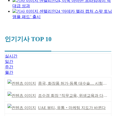
센텔리안24, 미국 아마존 프라임데이 역
대급 성과
센텔리안24 ‘마데카 멜라 캡처 스팟 토닝
앰플 패드’ 출시
인기기사 TOP 10
실시간
일간
주간
월간
중국, 화장품 허가·등록 대수술… 시험자료 공용 허용
조수경 회장 “직무교육, 위생교육과 다르다”
UAE 뷰티, 유통‧마케팅 지도가 바뀐다