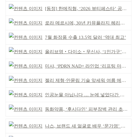
[동정] 한메직협, ‘2026 뷰티페스타’ 공동 주최
로라 메르시에, 30년 카뮤플라지 헤리티지 담아
7월 화장품 수출 13.5억 달러 ‘역대 최고’
올리브영‧다이소‧무신사, ‘1인가구’가 이끈다
미샤, ‘PDRN NAD+ 라인업 ‘리프팅 마스크’ 출시
젤리 제형·안묻립 기술 앞세워 여름 메이크업 시장 공략
인공눈물 아닙니다 … 눈에 넣었다간 각막 손상
동화약품, ‘후시다인’ 피부장벽 관리 초점 ‘리브랜딩’
나스, 브랜드 새 얼굴로 배우 ‘문가영’ 발탁