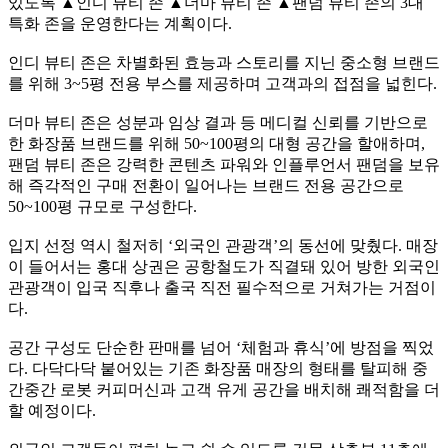
있도록 ▲인디 뷰티 존 ▲더마 뷰티 존 ▲팬덤 뷰티 존의 3대
특화 존을 운영한다는 계획이다.
인디 뷰티 존은 차별화된 효능과 스토리를 지닌 중소형 브랜드
를 위해 3~5평 전용 부스를 제공하며 고객과의 접점을 넓힌다.
더마 뷰티 존은 성분과 임상 결과 등 메디컬 신뢰를 기반으로
한 화장품 브랜드를 위해 50~100평의 대형 공간을 할애하며,
팬덤 뷰티 존은 강력한 콘텐츠 파워와 인플루언서 팬덤을 보유
해 즉각적인 구매 전환이 일어나는 브랜드 전용 공간으로
50~100평 규모로 구성한다.
입지 선정 역시 철저히 ‘외국인 관광객’의 동선에 맞췄다. 매장
이 들어서는 홍대 상권은 공항철도가 직결돼 있어 방한 외국인
관광객이 입국 직후나 출국 직전 필수적으로 거쳐가는 거점이
다.
공간 구성도 단순한 판매를 넘어 ‘체험과 휴식’에 방점을 찍었
다. 다닥다닥 붙어있는 기존 화장품 매장의 형태를 탈피해 중
간중간 로봇 커피머신과 고객 유게 공간을 배치해 쾌적함을 더
할 예정이다.