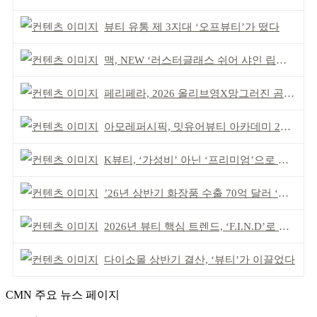
뷰티 유통 제 3지대 ‘오프뷰티’가 떴다
맥, NEW ‘러스터글래스 쉬어 샤인 립스틱’ 출시
페리페라, 2026 올리브영X망그러진 곰 콜라보
아모레퍼시픽, 밋유어뷰티 아카데미 2기 발대식
K뷰티, ‘가성비’ 아닌 ‘프리미엄’으로 승부걸어야
’26년 상반기 화장품 수출 70억 달러 ‘역대 최고’
2026년 뷰티 핵심 트렌드, ‘F.I.N.D’로 읽는다
다이소몰 상반기 결산, ‘뷰티’가 이끌었다
CMN 주요 뉴스 페이지