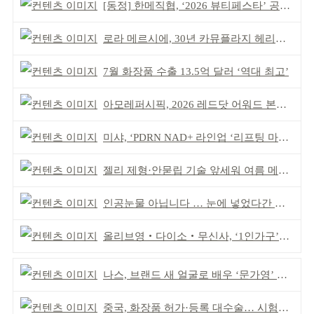
[동정] 한메직협, ‘2026 뷰티페스타’ 공동 주최
로라 메르시에, 30년 카뮤플라지 헤리티지 담아
7월 화장품 수출 13.5억 달러 ‘역대 최고’
아모레퍼시픽, 2026 레드닷 어워드 본상 2개 수상
미샤, ‘PDRN NAD+ 라인업 ‘리프팅 마스크’ 출시
젤리 제형·안묻립 기술 앞세워 여름 메이크업 시장 공략
인공눈물 아닙니다 … 눈에 넣었다간 각막 손상
올리브영‧다이소‧무신사, ‘1인가구’가 이끈다
나스, 브랜드 새 얼굴로 배우 ‘문가영’ 발탁
중국, 화장품 허가·등록 대수술… 시험자료 공용 허용