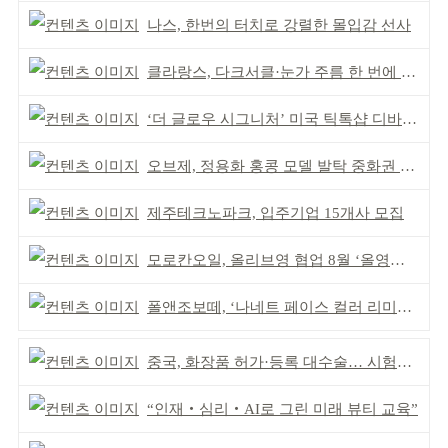
나스, 한번의 터치로 강렬한 몰입감 선사
클라랑스, 다크서클·눈가 주름 한 번에 더블 케어
‘더 글로우 시그니처’ 미국 틱톡샵 디바이스 부문 1위
오브제, 정용화 홍콩 모델 발탁 중화권 공략 강화
제주테크노파크, 입주기업 15개사 모집
모로칸오일, 올리브영 협업 8월 ‘올영픽’ 선정
폴앤조보떼, ‘나네트 페이스 컬러 리미티드’ 출시
중국, 화장품 허가·등록 대수술… 시험자료 공용 허용
“인재‧심리‧AI로 그린 미래 뷰티 교육”