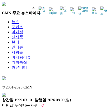
언
CMN 주요 뉴스페이지
어
뉴스
포커스
마케팅
신제품
뷰티
인터뷰
사람들
마케팅리뷰
기획특집
커뮤니티
© 2001-2025 CMN
창간일
1999.03.10
발행일
2026.08.09(일)
0
이번달 누적방문자수 :