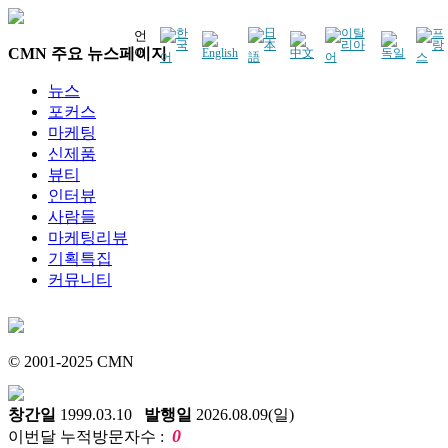
언
CMN 주요 뉴스페이지
어
뉴스
포커스
마케팅
신제품
뷰티
인터뷰
사람들
마케팅리뷰
기획특집
커뮤니티
© 2001-2025 CMN
창간일
1999.03.10
발행일
2026.08.09(일)
0
이번달 누적방문자수 :