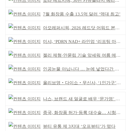
로라 메르시에, 30년 카뮤플라지 헤리티지 담아
7월 화장품 수출 13.5억 달러 ‘역대 최고’
아모레퍼시픽, 2026 레드닷 어워드 본상 2개 수상
미샤, ‘PDRN NAD+ 라인업 ‘리프팅 마스크’ 출시
젤리 제형·안묻립 기술 앞세워 여름 메이크업 시장 공략
인공눈물 아닙니다 … 눈에 넣었다간 각막 손상
올리브영‧다이소‧무신사, ‘1인가구’가 이끈다
나스, 브랜드 새 얼굴로 배우 ‘문가영’ 발탁
중국, 화장품 허가·등록 대수술… 시험자료 공용 허용
뷰티 유통 제 3지대 ‘오프뷰티’가 떴다