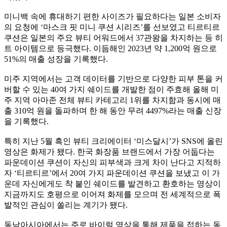
미니백 속에 휴대하기 편한 사이즈가 필요하다는 일본 소비자
의 요청에 ‘마스크 핏 미니 쿠션 시리즈’를 선보였고 티르티르
쿠션은 일본의 주요 뷰티 어워드에서 37관왕을 차지하는 등 히
트 아이템으로 등극했다. 이듬해인 2023년 약 1,200억 원으로
51%의 매출 성장을 기록했다.
미주 지역에서는 고객 데이터를 기반으로 다양한 피부 톤을 커
버할 수 있는 40여 가지 쉐이드를 개발한 점이 주효해 올해 미
주 지역 아마존 전체 뷰티 카테고리 1위를 차지함과 동시에 매
출 310억 원을 돌파하며 한 해 동안 무려 4497%라는 매출 신장
을 기록했다.
특히 지난 5월 흑인 뷰티 크리에이터 ‘미스달시’가 SNS에 올린
영상은 화제가 됐다. 한국 화장품 브랜드에서 가장 어둡다는
파운데이션 쿠션이 자신의 피부색과 크게 차이 난다고 지적하
자 ‘티르티르’에서 20여 가지 파운데이션 쿠션을 보냈고 이 가
운데 자신에게도 착 붙인 쉐이드를 발견하고 환호하는 영상이
지금까지도 호평으로 이어져 화제를 모으며 전 세계적으로 폭
발적인 관심이 쏠리는 계기가 됐다.
동남아시아에서는 주로 바이럴 영상을 통해 제품을 접하는 동