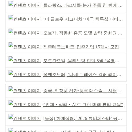
클라랑스, 다크서클·눈가 주름 한 번에 더블 케어
‘더 글로우 시그니처’ 미국 틱톡샵 디바이스 부문 1위
오브제, 정용화 홍콩 모델 발탁 중화권 공략 강화
제주테크노파크, 입주기업 15개사 모집
모로칸오일, 올리브영 협업 8월 ‘올영픽’ 선정
폴앤조보떼, ‘나네트 페이스 컬러 리미티드’ 출시
중국, 화장품 허가·등록 대수술… 시험자료 공용 허용
“인재‧심리‧AI로 그린 미래 뷰티 교육”
[동정] 한메직협, ‘2026 뷰티페스타’ 공동 주최