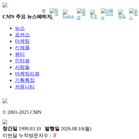
언
CMN 주요 뉴스페이지
어
뉴스
포커스
마케팅
신제품
뷰티
인터뷰
사람들
마케팅리뷰
기획특집
커뮤니티
© 2001-2025 CMN
창간일
1999.03.10
발행일
2026.08.10(월)
0
이번달 누적방문자수 :