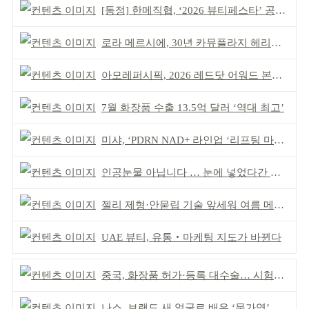
[동정] 한메직협, ‘2026 뷰티페스타’ 공동 주최
로라 메르시에, 30년 카뮤플라지 헤리티지 담아
아모레퍼시픽, 2026 레드닷 어워드 본상 2개 수상
7월 화장품 수출 13.5억 달러 ‘역대 최고’
미샤, ‘PDRN NAD+ 라인업 ‘리프팅 마스크’ 출시
인공눈물 아닙니다 … 눈에 넣었다간 각막 손상
젤리 제형·안묻립 기술 앞세워 여름 메이크업 시장 공략
UAE 뷰티, 유통‧마케팅 지도가 바뀐다
중국, 화장품 허가·등록 대수술… 시험자료 공용 허용
나스, 브랜드 새 얼굴로 배우 ‘문가영’ 발탁