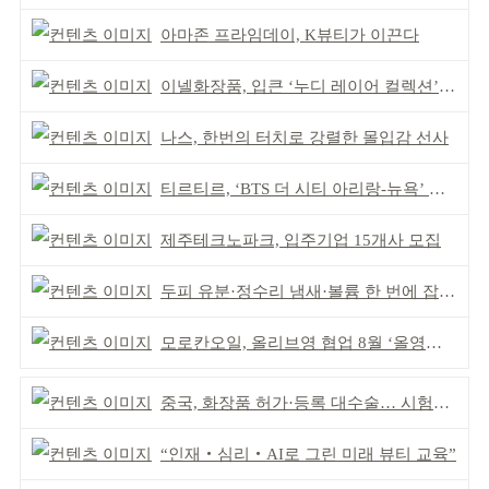
아마존 프라임데이, K뷰티가 이끈다
이넬화장품, 입큰 ‘누디 레이어 컬렉션’ 출시
나스, 한번의 터치로 강렬한 몰입감 선사
티르티르, ‘BTS 더 시티 아리랑-뉴욕’ 참여
제주테크노파크, 입주기업 15개사 모집
두피 유분·정수리 냄새·볼륨 한 번에 잡는다
모로칸오일, 올리브영 협업 8월 ‘올영픽’ 선정
중국, 화장품 허가·등록 대수술… 시험자료 공용 허용
“인재‧심리‧AI로 그린 미래 뷰티 교육”