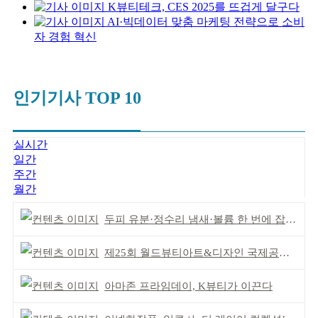
K뷰티테크, CES 2025를 뜨겁게 달구다
AI·빅데이터 맞춤 마케팅 전략으로 소비
자 경험 혁신
인기기사 TOP 10
실시간
일간
주간
월간
두피 유분·정수리 냄새·볼륨 한 번에 잡는다
제25회 월드뷰티아트&디자인 국제공모전 시상식 성황
아마존 프라임데이, K뷰티가 이끈다