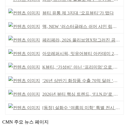
뷰티 유통 제 3지대 ‘오프뷰티’가 떴다
맥, NEW ‘러스터글래스 쉬어 샤인 립스틱’ 출시
페리페라, 2026 올리브영X망그러진 곰 콜라보
아모레퍼시픽, 밋유어뷰티 아카데미 2기 발대식
K뷰티, ‘가성비’ 아닌 ‘프리미엄’으로 승부걸어야
’26년 상반기 화장품 수출 70억 달러 ‘역대 최고’
2026년 뷰티 핵심 트렌드, ‘F.I.N.D’로 읽는다
[동정] 설화수 ‘여름의 미학’ 특별 전시 개최
CMN 주요 뉴스 페이지