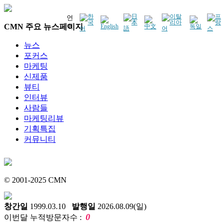
언
CMN 주요 뉴스페이지
어
뉴스
포커스
마케팅
신제품
뷰티
인터뷰
사람들
마케팅리뷰
기획특집
커뮤니티
© 2001-2025 CMN
창간일
1999.03.10
발행일
2026.08.09(일)
0
이번달 누적방문자수 :