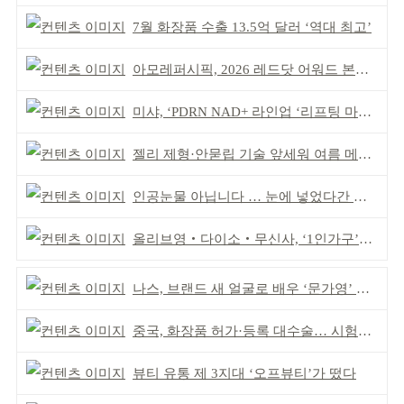
7월 화장품 수출 13.5억 달러 ‘역대 최고’
아모레퍼시픽, 2026 레드닷 어워드 본상 2개 수상
미샤, ‘PDRN NAD+ 라인업 ‘리프팅 마스크’ 출시
젤리 제형·안묻립 기술 앞세워 여름 메이크업 시장 공략
인공눈물 아닙니다 … 눈에 넣었다간 각막 손상
올리브영‧다이소‧무신사, ‘1인가구’가 이끈다
나스, 브랜드 새 얼굴로 배우 ‘문가영’ 발탁
중국, 화장품 허가·등록 대수술… 시험자료 공용 허용
뷰티 유통 제 3지대 ‘오프뷰티’가 떴다