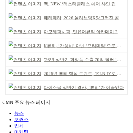
맥, NEW ‘러스터글래스 쉬어 샤인 립스틱’ 출시
페리페라, 2026 올리브영X망그러진 곰 콜라보
아모레퍼시픽, 밋유어뷰티 아카데미 2기 발대식
K뷰티, ‘가성비’ 아닌 ‘프리미엄’으로 승부걸어야
’26년 상반기 화장품 수출 70억 달러 ‘역대 최고’
2026년 뷰티 핵심 트렌드, ‘F.I.N.D’로 읽는다
다이소몰 상반기 결산, ‘뷰티’가 이끌었다
CMN 주요 뉴스 페이지
뉴스
포커스
업체
마케팅