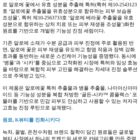
로 알로에 꽃에서 유효 성분을 추출해 특허(특허 제10-2543123
호 ‘알로에꽃 추출물을 유효성분으로 함유하는 피부 보습용
조성물’, 특허 제10-2563733호 ‘알로에 베라꽃 추출물을 유효
성분으로 함유하는 상처 치료 또는 피부 재생용 조성물’)화한
원료를 기반으로 개발된 기능성 진정 세럼이다.
기존 알로에 소재가 수분 공급과 피부 진정에 주로 활용된 반
면, 알로에 꽃은 피부 재생을 유도하고 항염 작용과 장벽 강화
효과를 동반하는 새로운 스킨케어 기능성을 증명했다. 동시에
‘병풀’과 ‘시카’를 중심으로 고착화된 시장에 특허와 임상 효능
을 바탕으로 복합적 피부 고민을 해결하는 차세대 진정 솔루션
으로 주목받고 있다.
이 제품은 알로에꽃 특허 추출물과 병풀 추출물, 나이아신아마
이드 등 기능성 성분을 복합 처방한 ‘골든-시카™ 콤플렉스’ 포
뮬러를 기반으로 민감 피부도 안심하고 사용할 수 있는 저자극
고효능 진정 루틴으로 설계됐다.
원료, K뷰티를 진화시키다
녹차, 꿀벌, 온천수처럼 브랜드 철학이 담긴 원료들은 글로벌
뷰티 시장에서 하나의 트렌드와 새로운 카테고리를 만든 주역