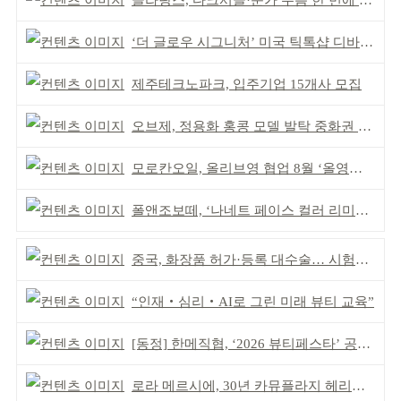
클라랑스, 다크서클·눈가 주름 한 번에 더블 케어
‘더 글로우 시그니처’ 미국 틱톡샵 디바이스 부문 1위
제주테크노파크, 입주기업 15개사 모집
오브제, 정용화 홍콩 모델 발탁 중화권 공략 강화
모로칸오일, 올리브영 협업 8월 ‘올영픽’ 선정
폴앤조보떼, ‘나네트 페이스 컬러 리미티드’ 출시
중국, 화장품 허가·등록 대수술… 시험자료 공용 허용
“인재‧심리‧AI로 그린 미래 뷰티 교육”
[동정] 한메직협, ‘2026 뷰티페스타’ 공동 주최
로라 메르시에, 30년 카뮤플라지 헤리티지 담아