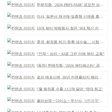
한뷰직협, ‘2026 PBFS FAIR’ 공모전 심사 성료
미샤, 일본서 재구매·맞춤형 신제품 흥행 ‘쌍끌이’
19개 뷰티 박람회서 찾은 ‘9대 혁신 키워드’
중국, 화장품 허가·등록 대수술… 시험자료 공용 허용
“인재‧심리‧AI로 그린 미래 뷰티 교육”
[동정] 한메직협, ‘2026 뷰티페스타’ 공동 주최
로라 메르시에, 30년 카뮤플라지 헤리티지 담아
7월 화장품 수출 13.5억 달러 ‘역대 최고’
올리브영‧다이소‧무신사, ‘1인가구’가 이끈다