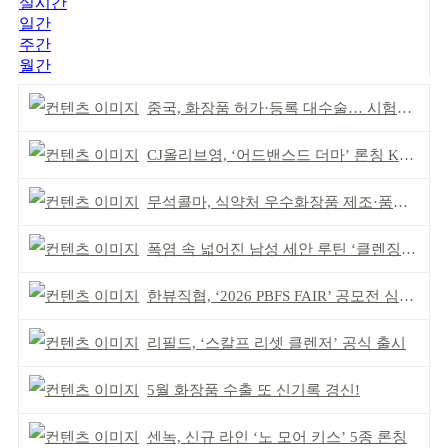
실시간
일간
주간
월간
중국, 화장품 허가·등록 대수술… 시험자료 공용 허용
CJ올리브영, ‘어드밴스드 더마’ 론칭 K더마 육성 박차
무석콜마, 식약처 우수화장품 제조·품질관리 체계 인정
폭염 속 넓어진 남성 세안 루틴 ‘클렌징’ 거래액 급증
한뷰직협, ‘2026 PBFS FAIR’ 공모전 심사 성료
리필드, ‘스칼프 리셋 클렌저’ 공식 출시
5월 화장품 수출 또 신기록 경신!
센녹, 신규 라인 ‘노 모어 키스’ 5종 론칭