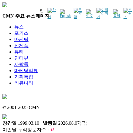
언
CMN 주요 뉴스페이지
어
뉴스
포커스
마케팅
신제품
뷰티
인터뷰
사람들
마케팅리뷰
기획특집
커뮤니티
© 2001-2025 CMN
창간일
1999.03.10
발행일
2026.08.07(금)
0
이번달 누적방문자수 :