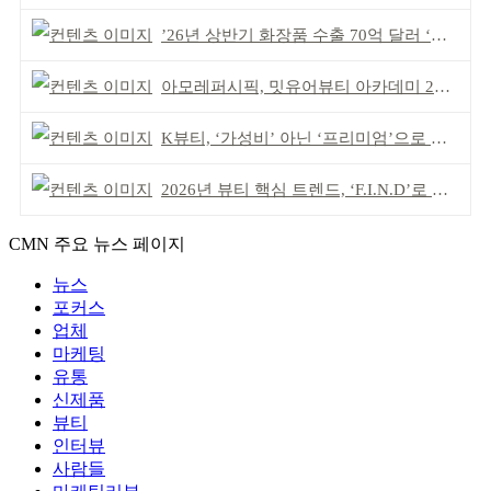
’26년 상반기 화장품 수출 70억 달러 ‘역대 최고’
아모레퍼시픽, 밋유어뷰티 아카데미 2기 발대식
K뷰티, ‘가성비’ 아닌 ‘프리미엄’으로 승부걸어야
2026년 뷰티 핵심 트렌드, ‘F.I.N.D’로 읽는다
CMN 주요 뉴스 페이지
뉴스
포커스
업체
마케팅
유통
신제품
뷰티
인터뷰
사람들