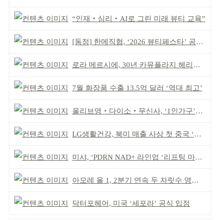
“인재‧심리‧AI로 그린 미래 뷰티 교육”
[동정] 한메직협, ‘2026 뷰티페스타’ 공동 주최
로라 메르시에, 30년 카뮤플라지 헤리티지 담아
7월 화장품 수출 13.5억 달러 ‘역대 최고’
올리브영‧다이소‧무신사, ‘1인가구’가 이끈다
LG생활건강, 북미 매출 사상 첫 중국 ‘추월’
미샤, ‘PDRN NAD+ 라인업 ‘리프팅 마스크’ 출시
아모레 올 1, 2분기 연속 두 자릿수 영업이익률 기록
닥터포헤어, 미국 ‘세포라’ 공식 입점