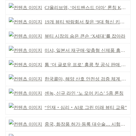
CJ올리브영, ‘어드밴스드 더마’ 론칭 K더마 육성 박차
19개 뷰티 박람회서 찾은 ‘9대 혁신 키워드’
뷰티 시장의 숨은 큰손 ‘X세대’를 잡아라
미샤, 일본서 재구매·맞춤형 신제품 흥행 ‘쌍끌이’
톰 ‘더 글로우 프로’ 홍콩 첫 공식 판매 완판
한국콜마, 해양 산호 안전성 검증 체계 구축
센녹, 신규 라인 ‘노 모어 키스’ 5종 론칭
“인재‧심리‧AI로 그린 미래 뷰티 교육”
중국, 화장품 허가·등록 대수술… 시험자료 공용 허용