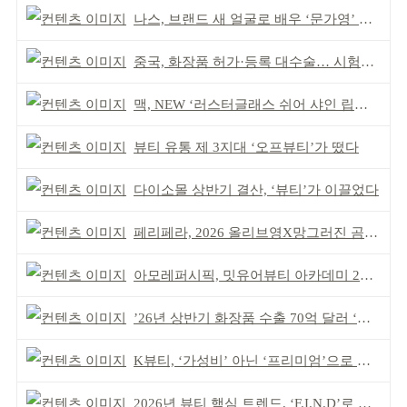
나스, 브랜드 새 얼굴로 배우 ‘문가영’ 발탁
중국, 화장품 허가·등록 대수술… 시험자료 공용 허용
맥, NEW ‘러스터글래스 쉬어 샤인 립스틱’ 출시
뷰티 유통 제 3지대 ‘오프뷰티’가 떴다
다이소몰 상반기 결산, ‘뷰티’가 이끌었다
페리페라, 2026 올리브영X망그러진 곰 콜라보
아모레퍼시픽, 밋유어뷰티 아카데미 2기 발대식
’26년 상반기 화장품 수출 70억 달러 ‘역대 최고’
K뷰티, ‘가성비’ 아닌 ‘프리미엄’으로 승부걸어야
2026년 뷰티 핵심 트렌드, ‘F.I.N.D’로 읽는다