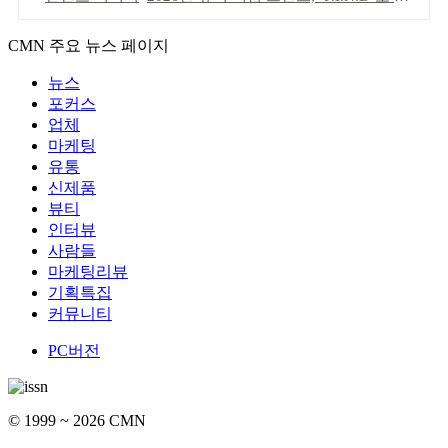
CMN 주요 뉴스 페이지
뉴스
포커스
업체
마케팅
유통
신제품
뷰티
인터뷰
사람들
마케팅리뷰
기획특집
커뮤니티
PC버전
© 1999 ~ 2026 CMN