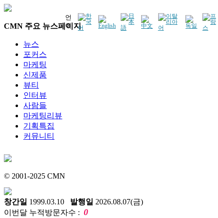
언
CMN 주요 뉴스페이지
어
뉴스
포커스
마케팅
신제품
뷰티
인터뷰
사람들
마케팅리뷰
기획특집
커뮤니티
© 2001-2025 CMN
창간일
1999.03.10
발행일
2026.08.07(금)
0
이번달 누적방문자수 :