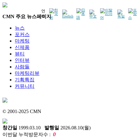
언
CMN 주요 뉴스페이지
어
뉴스
포커스
마케팅
신제품
뷰티
인터뷰
사람들
마케팅리뷰
기획특집
커뮤니티
© 2001-2025 CMN
창간일
1999.03.10
발행일
2026.08.10(월)
0
이번달 누적방문자수 :