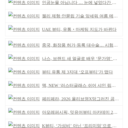
인공눈물 아닙니다 … 눈에 넣었다간 각막 손상
젤리 제형·안묻립 기술 앞세워 여름 메이크업 시장 공략
UAE 뷰티, 유통‧마케팅 지도가 바뀐다
중국, 화장품 허가·등록 대수술… 시험자료 공용 허용
나스, 브랜드 새 얼굴로 배우 ‘문가영’ 발탁
뷰티 유통 제 3지대 ‘오프뷰티’가 떴다
맥, NEW ‘러스터글래스 쉬어 샤인 립스틱’ 출시
페리페라, 2026 올리브영X망그러진 곰 콜라보
아모레퍼시픽, 밋유어뷰티 아카데미 2기 발대식
K뷰티, ‘가성비’ 아닌 ‘프리미엄’으로 승부걸어야