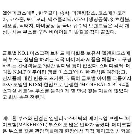
엘앤피코스메틱, 한국콜마, 송학, 피앤씨랩스, 코스메카코리
아, 코스온, 토니모리, 맥스클리닉, 에스디생명공학, 잇츠한불,
네오팜, 닥터지, 마녀공장 등 국내 유수의 브랜드들은 각각 개
성넘치는 부스를 꾸려 바이어들의 발길을 잡아 끌었다.
글로벌 NO.1 마스크팩 브랜드 메디힐을 보유한 엘앤피코스메
틱 부스는 상담을 하려는 각국 바이어와 제품을 체험하고 구경
하려는 관람객들로 3일간 발디딜 틈이 없었다. 스테디셀러 ‘메
디힐 N.M.F 아쿠아링 앰플 마스크’에 대한 관심은 여전했고,
신제품에 대한 반응도 뜨거웠다. 특히 글로벌 아이돌 그룹이자
자사 모델인 BTS와 협업으로 탄생한 ‘MEDIHEAL X BTS 4종
스페셜 세트’는 부스를 들썩이게 할 만큼 찾는 이들이 많았다
고 회사 측은 전했다.
메디힐 부스와 연결된 엘앤피코스메틱의 메이크업 브랜드 ‘메
이크힐(MAKEHEAL) 부스에도 많은 인파가 몰렸다. 메이크힐
은 부스를 찾은 관람객들에게 현장에서 직접 메이크업 체험을