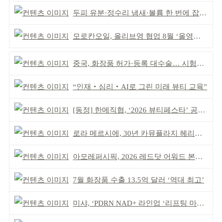
두피 유분·정수리 냄새·볼륨 한 번에 잡는다
모로칸오일, 올리브영 협업 8월 ‘올영픽’ 선정
중국, 화장품 허가·등록 대수술… 시험자료 공용 허용
“인재‧심리‧AI로 그린 미래 뷰티 교육”
[동정] 한메직협, ‘2026 뷰티페스타’ 공동 주최
로라 메르시에, 30년 카뮤플라지 헤리티지 담아
아모레퍼시픽, 2026 레드닷 어워드 본상 2개 수상
7월 화장품 수출 13.5억 달러 ‘역대 최고’
미샤, ‘PDRN NAD+ 라인업 ‘리프팅 마스크’ 출시