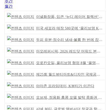
주간
월간
이넬화장품, 입큰 ‘누디 레이어 컬렉션’ 출시
미국 세포라 매장 580곳에 ‘올리브영 K뷰티에딧’ 론칭
두피 유분·정수리 냄새·볼륨 한 번에 잡는다
아모레퍼시픽, 2026 레드닷 어워드 본상 2개 수상
모로칸오일, 올리브영 협업 8월 ‘올영픽’ 선정
제25회 월드뷰티아트&디자인 국제공모전 시상식 성황
아마존 프라임데이, K뷰티가 이끈다
오브제, 정용화 홍콩 모델 발탁 중화권 공략 강화
샤넬 뷰티, 글로벌 앰버서더 정국과 향수 캠페인 공개