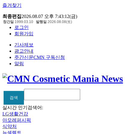
즐겨찾기
최종편집
2026.08.07 오후 7:43:12(금)
창간일
1999.03.10
발행일
2026.08.08(토)
로그인
회원가입
기사제보
광고안내
주간신문CMN 구독신청
알림
검색
검색
실시간 인기검색어:
LG생활건강
아모레퍼시픽
식약처
뉴셀렉트