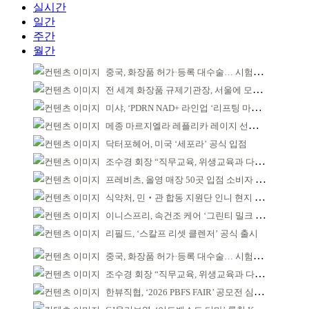
실시간
일간
주간
월간
중국, 화장품 허가·등록 대수술… 시험자료 공용 허용
전 세계 화장품 규제기관장, 서울에 모인다
미샤, ‘PDRN NAD+ 라인업 ‘리프팅 마스크’ 출시
메종 마르지엘라 레플리카 레이지 선데이 모닝 디퓨저
닥터포헤어, 미국 ‘세포라’ 공식 입점
조수경 회장 “직무교육, 위생교육과 다르다”
프레비츠, 올영 매장 50곳 입점 소비자 접점 강화
식약처, 민‧관 합동 지원단 인니 현지 파견
이니스프리, 속건조 케어 ‘그린티 밀크 미스트’ 출시
리필드, ‘스칼프 리셋 클렌저’ 공식 출시
중국, 화장품 허가·등록 대수술… 시험자료 공용 허용
조수경 회장 “직무교육, 위생교육과 다르다”
한뷰직협, ‘2026 PBFS FAIR’ 공모전 심사 성료