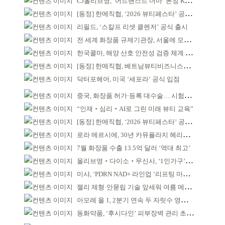
CJ올리브영, ‘어드밴스드 더마’ 론칭 K더마 육성 박차
[동정] 한메직협, ‘2026 뷰티페스타’ 공동 주최
리필드, ‘스칼프 리셋 클렌저’ 공식 출시
전 세계 화장품 규제기관장, 서울에 모인다
한국콜마, 해양 산호 안전성 검증 체계 구축
[동정] 한메직협, 베트남뷰티비즈니스협회와 MOU
닥터포헤어, 미국 ‘세포라’ 공식 입점
중국, 화장품 허가·등록 대수술… 시험자료 공용 허용
“인재‧심리‧AI로 그린 미래 뷰티 교육”
[동정] 한메직협, ‘2026 뷰티페스타’ 공동 주최
로라 메르시에, 30년 카뮤플라지 헤리티지 담아
7월 화장품 수출 13.5억 달러 ‘역대 최고’
올리브영‧다이소‧무신사, ‘1인가구’가 이끈다
미샤, ‘PDRN NAD+ 라인업 ‘리프팅 마스크’ 출시
젤리 제형·안묻립 기술 앞세워 여름 메이크업 시장 공략
아모레 올 1, 2분기 연속 두 자릿수 영업이익률 기록
동화약품, ‘후시다인’ 피부장벽 관리 초점 ‘리브랜딩’