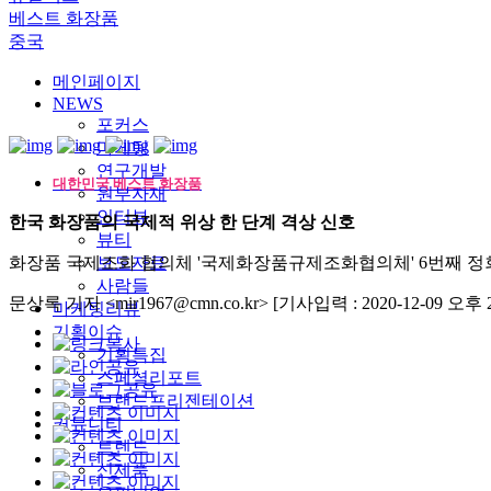
베스트 화장품
중국
메인페이지
NEWS
포커스
마케팅
연구개발
대한민국 베스트 화장품
원부자재
인터뷰
한국 화장품의 국제적 위상 한 단계 격상 신호
뷰티
화장품 국제조화 협의체 '국제화장품규제조화협의체' 6번째 정
보도자료
사람들
문상록 기자 <mir1967@cmn.co.kr>
[기사입력 : 2020-12-09 오후 2:
마케팅리뷰
기획이슈
기획특집
스페셜리포트
브랜드프리젠테이션
커뮤니티
트렌드
신제품