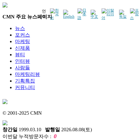
언
CMN 주요 뉴스페이지
어
뉴스
포커스
마케팅
신제품
뷰티
인터뷰
사람들
마케팅리뷰
기획특집
커뮤니티
© 2001-2025 CMN
창간일
1999.03.10
발행일
2026.08.08(토)
0
이번달 누적방문자수 :