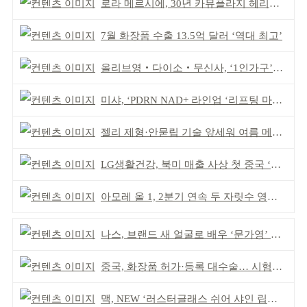
로라 메르시에, 30년 카뮤플라지 헤리티지 담아
7월 화장품 수출 13.5억 달러 ‘역대 최고’
올리브영‧다이소‧무신사, ‘1인가구’가 이끈다
미샤, ‘PDRN NAD+ 라인업 ‘리프팅 마스크’ 출시
젤리 제형·안묻립 기술 앞세워 여름 메이크업 시장 공략
LG생활건강, 북미 매출 사상 첫 중국 ‘추월’
아모레 올 1, 2분기 연속 두 자릿수 영업이익률 기록
나스, 브랜드 새 얼굴로 배우 ‘문가영’ 발탁
중국, 화장품 허가·등록 대수술… 시험자료 공용 허용
맥, NEW ‘러스터글래스 쉬어 샤인 립스틱’ 출시