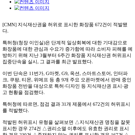
[CMN] 지식재산권을 허위로 표시한 화장품
672
건이 적발됐
다
.
특허청
(
청장 이인실
)
은 단계적 일상회복에 대한 기대감으로
화장품에 대한 관심과 수요가 증가함에 따라 소비자 피해를 예
방하기 위해 지난
3
월부터
6
주간 화장품 지식재산권 허위표시
집중단속을 실시
,
그 결과를 최근 발표했다
.
이번 단속은
11
번가
, G
마켓
, G9,
옥션
,
스마트스토어
,
인터파
크
,
쿠팡
,
티몬
,
위메프 등 총
9
개 주요 오픈마켓에서 판매 중인
화장품 전반을 대상으로 특허
·
디자인 등 지식재산권 표시
·
광
고 현황을 점검했다
.
특허청에 따르면
,
점검 결과
31
개 제품에서
672
건의 허위표시
를 적발했다
.
적발된 허위표시 유형을 살펴보면
△
지식재산권 명칭을 잘못
표시한 경우
274
건
△
권리소멸 이후에도 유효한 권리로 표시
한 경우
230
건
△
존재하지 않는 권리를 표시한 경우
167
건
△