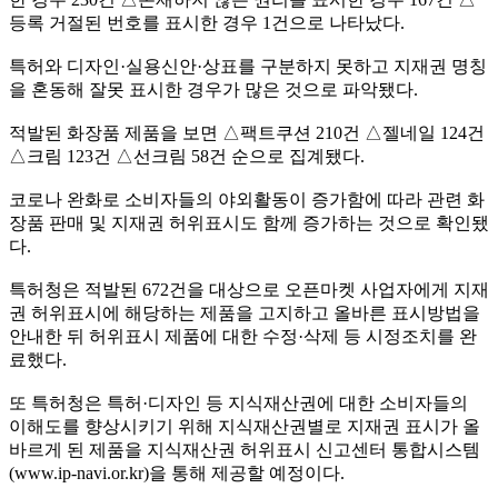
등록 거절된 번호를 표시한 경우
1
건으로 나타났다
.
특허와 디자인
·
실용신안
·
상표를 구분하지 못하고 지재권 명칭
을 혼동해 잘못 표시한 경우가 많은 것으로 파악됐다
.
적발된 화장품 제품을 보면
△
팩트쿠션
210
건
△
젤네일
124
건
△
크림
123
건
△
선크림
58
건 순으로 집계됐다
.
코로나 완화로 소비자들의 야외활동이 증가함에 따라 관련 화
장품 판매 및 지재권 허위표시도 함께 증가하는 것으로 확인됐
다
.
특허청은 적발된
672
건을 대상으로 오픈마켓 사업자에게 지재
권 허위표시에 해당하는 제품을 고지하고 올바른 표시방법을
안내한 뒤 허위표시 제품에 대한 수정
·
삭제 등 시정조치를 완
료했다
.
또 특허청은 특허
·
디자인 등 지식재산권에 대한 소비자들의
이해도를 향상시키기 위해 지식재산권별로 지재권 표시가 올
바르게 된 제품을 지식재산권 허위표시 신고센터 통합시스템
(www.ip-navi.or.kr)
을 통해 제공할 예정이다
.