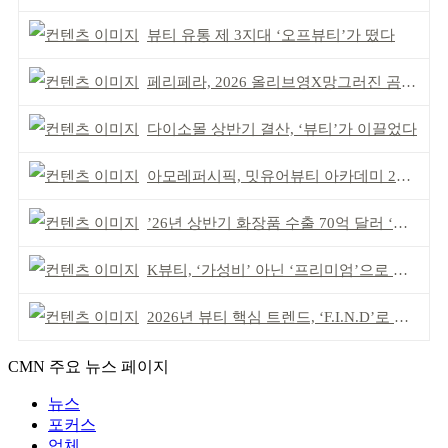
뷰티 유통 제 3지대 ‘오프뷰티’가 떴다
페리페라, 2026 올리브영X망그러진 곰 콜라보
다이소몰 상반기 결산, ‘뷰티’가 이끌었다
아모레퍼시픽, 밋유어뷰티 아카데미 2기 발대식
’26년 상반기 화장품 수출 70억 달러 ‘역대 최고’
K뷰티, ‘가성비’ 아닌 ‘프리미엄’으로 승부걸어야
2026년 뷰티 핵심 트렌드, ‘F.I.N.D’로 읽는다
CMN 주요 뉴스 페이지
뉴스
포커스
업체