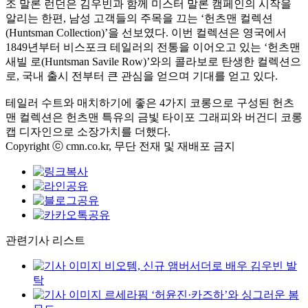
조 말론 런던은 김우빈과 함께 미스터 말론 캠페인의 시작을
알리는 한편
,
남성 고객들의 주목을 끄는
‘
헌츠맨 컬렉션
(Huntsman Collection)’
을 선보였다
.
이번 컬렉션은 영국에서
1849
년부터 비스포크 테일러의 전통을 이어오고 있는
‘
헌츠맨
새빌 로
(Huntsman Savile Row)’
와의 콜라보로 탄생한 컬렉션으
로
,
국내 출시 전부터 큰 관심을 얻으며 기대를 얻고 있다
.
테일러 수트와 매치하기에 좋은
4
가지 코롱으로 구성된 헌츠
맨 컬렉션은 헌츠맨 특유의 금빛 타이포 그래피와 버건디 코롱
캡 디자인으로 소장가치를 더했다
.
Copyright ⓒ cmn.co.kr, 무단 전재 및 재배포 금지
관련기사 리스트
비오템, 신규 앰버서더로 배우 김우빈 발
탁
르세라핌 ‘허윤진·카즈하’와 싱그러운 봄