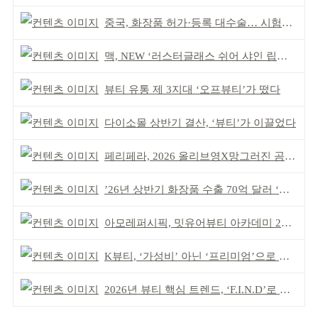
중국, 화장품 허가·등록 대수술… 시험자료 공용 허용
맥, NEW ‘러스터글래스 쉬어 샤인 립스틱’ 출시
뷰티 유통 제 3지대 ‘오프뷰티’가 떴다
다이소몰 상반기 결산, ‘뷰티’가 이끌었다
페리페라, 2026 올리브영X망그러진 곰 콜라보
’26년 상반기 화장품 수출 70억 달러 ‘역대 최고’
아모레퍼시픽, 밋유어뷰티 아카데미 2기 발대식
K뷰티, ‘가성비’ 아닌 ‘프리미엄’으로 승부걸어야
2026년 뷰티 핵심 트렌드, ‘F.I.N.D’로 읽는다