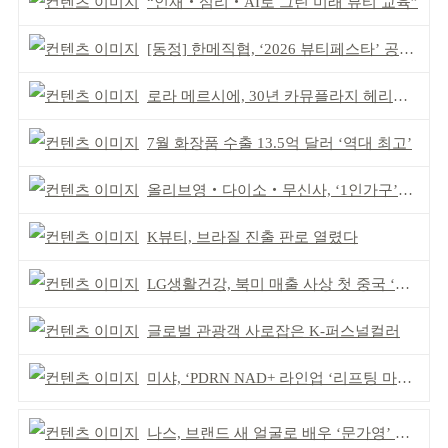
“인재‧심리‧AI로 그린 미래 뷰티 교육”
[동정] 한메직협, ‘2026 뷰티페스타’ 공동 주최
로라 메르시에, 30년 카뮤플라지 헤리티지 담아
7월 화장품 수출 13.5억 달러 ‘역대 최고’
올리브영‧다이소‧무신사, ‘1인가구’가 이끈다
K뷰티, 브라질 진출 판로 열렸다
LG생활건강, 북미 매출 사상 첫 중국 ‘추월’
글로벌 관광객 사로잡은 K-퍼스널컬러
미샤, ‘PDRN NAD+ 라인업 ‘리프팅 마스크’ 출시
나스, 브랜드 새 얼굴로 배우 ‘문가영’ 발탁