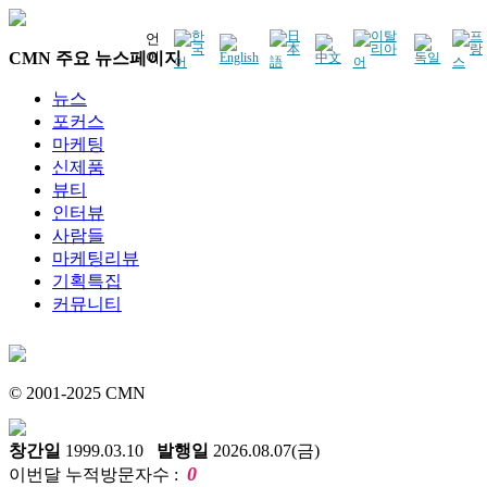
언
CMN 주요 뉴스페이지
어
뉴스
포커스
마케팅
신제품
뷰티
인터뷰
사람들
마케팅리뷰
기획특집
커뮤니티
© 2001-2025 CMN
창간일
1999.03.10
발행일
2026.08.07(금)
0
이번달 누적방문자수 :