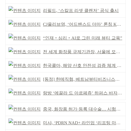
리필드, ‘스칼프 리셋 클렌저’ 공식 출시
CJ올리브영, ‘어드밴스드 더마’ 론칭 K더마 육성 박차
“인재‧심리‧AI로 그린 미래 뷰티 교육”
전 세계 화장품 규제기관장, 서울에 모인다
한국콜마, 해양 산호 안전성 검증 체계 구축
[동정] 한메직협, 베트남뷰티비즈니스협회와 MOU
랑방 ‘에끌라 드 아르페쥬’ 하퍼스 바자 화보 공개
중국, 화장품 허가·등록 대수술… 시험자료 공용 허용
미샤, ‘PDRN NAD+ 라인업 ‘리프팅 마스크’ 출시