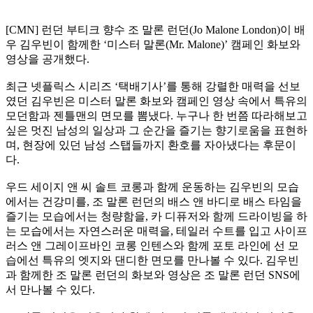
[CMN]
런던 부티크 향수 조 말론 런던
(Jo Malone London)
이 배
우 김우빈이 함께한
‘
미스터 말론
(Mr. Malone)’
캠페인 화보와
영상을 공개했다
.
최근 넷플릭스 시리즈
‘
택배기사
’
를 통해 강렬한 매력을 선보
였던 김우빈은 미스터 말론 화보와 캠페인 영상 속에서 특유의
모던함과 젠틀맨의 면모를 뽐냈다
.
누구나 한 번쯤 따라해보고
싶은 멋진 남성의 일상과 그 순간을 즐기는 향기로움을 표현하
며
,
현장에 있던 남성 스탭들까지 환호를 자아냈다는 후문이
다
.
우드 세이지 앤 씨 솔트 코롱과 함께 운동하는 김우빈의 모습
에서는 건강미를
,
조 말론 런던의 배스 앤 바디로 배스 타임을
즐기는 모습에서는 청량함을
,
카 디퓨저와 함께 드라이빙을 하
는 모습에서는 자연스러운 매력을
,
테일러 수트를 입고 사이프
러스 앤 그레이프바인 코롱 인텐스와 함께 포토 라인에 선 모
습에선 특유의 엣지와 댄디한 면모를 만나볼 수 있다
.
김우빈
과 함께한 조 말론 런던의 화보와 영상은 조 말론 런던
SNS
에
서 만나볼 수 있다
.