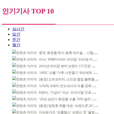
인기기사 TOP 10
실시간
일간
주간
월간
중국, 화장품 허가·등록 대수술… 시험자료 공용 허용
미샤, ‘PDRN NAD+ 라인업 ‘리프팅 마스크’ 출시
2023년 라이징 뷰티 브랜드 137곳은 어디?
‘APEC 선물’ 더후 나전칠기 국빈세트 ‘레드닷 어워드’ 본상
[동정] 쇼피코리아, 소진공 협업 플랫폼 선정
식약처, K뷰티 인도네시아 수출 장벽 완화 성과
K뷰티, ‘가성비’ 아닌 ‘프리미엄’으로 승부걸어야
’26년 상반기 화장품 수출 70억 달러 ‘역대 최고’
[동정] 양정호 앳홈 대표 ‘브랜드콘 26’ 강연
더파운더즈 ‘프롬랩스’ 브랜드 첫 ‘올영픽’ 선정