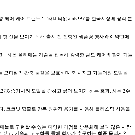
성 헤어 케어 브랜드
‘
그래비티
(grabity
™
)’
를 한국시장에 공식 론
 첫 선을 보이기 위해 출시 전 진행된 샘플링 행사와 예약판매
연구해온 폴리페놀 기술을 접목해 강력한 탈모 케어와 함께 가늘
는 모피질의 간충 물질을 보호하며 축 처지고 가늘어진 모발을
.27%
증가시켜 모발을 강하고 굵어 보이게 하는 효과
,
사용
2
주
다
.
코코넛 껍질로 만든 친환경 용기를 사용해 플라스틱 사용을
페놀로 구현할 수 있는 다양한 이점을 상용화해 보다 많은 사람
고 싶고
,
기술의 고도화를 통해 회사가 추구하는 최종 목적지인