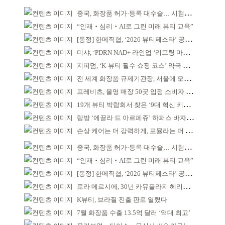
중국, 화장품 허가·등록 대수술… 시험자료 공용 허용
“인재‧심리‧AI로 그린 미래 뷰티 교육”
[동정] 한메직협, ‘2026 뷰티페스타’ 공동 주최
미샤, ‘PDRN NAD+ 라인업 ‘리프팅 마스크’ 출시
지피덤, ‘K-뷰티 필수 쇼핑 코스’ 약국 공략
전 세계 화장품 규제기관장, 서울에 모인다
프레비츠, 올영 매장 50곳 입점 소비자 접점 강화
19개 뷰티 박람회서 찾은 ‘9대 혁신 키워드’
랑방 ‘에끌라 드 아르페쥬’ 하퍼스 바자 화보 공개
손상 케어는 더 강력하게, 포뮬라는 더 산뜻하게!
중국, 화장품 허가·등록 대수술… 시험자료 공용 허용
“인재‧심리‧AI로 그린 미래 뷰티 교육”
[동정] 한메직협, ‘2026 뷰티페스타’ 공동 주최
로라 메르시에, 30년 카뮤플라지 헤리티지 담아
K뷰티, 브라질 진출 판로 열렸다
7월 화장품 수출 13.5억 달러 ‘역대 최고’