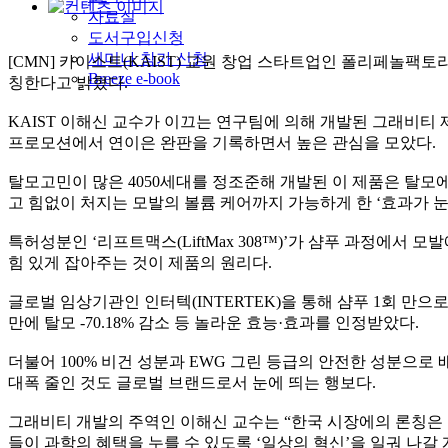
자료실
도서구입신청
세미나 참가 신청
[CMN]
카이스트
(KAIST)
교원 창업 스타트업인 폴리페놀팩토
Breeze e-book
칭한다고 밝혔다
.
KAIST
이해신 교수가 이끄는 연구팀에 의해 개발된 그래비티 
프로모션에서 연이은 완판을 기록하면서 높은 관심을 모았다
.
탈모고민이 많은
4050
세대를 정조준해 개발된 이 제품은 탈모에
고 힘없이 처지는 모발의 볼륨 케어까지 가능하게 한
‘
효과가 눈
특허성분인
‘
리프트맥스
(LiftMax 308
™
)’
가 샴푸 과정에서 모발
힘 있게 잡아주는 것이 제품의 원리다
.
글로벌 임상기관인 인터텍
(INTERTEK)
을 통해 샴푸
1
회 만으로
만에 탈모
-70.18%
감소 등 놀라운 효능
·
효과를 인정받았다
.
더불어
100%
비건 성분과
EWG
그린 등급의 안전한 성분으로 
대폭 줄인 것도 글로벌 브랜드로서 눈에 띄는 행보다
.
그래비티 개발의 주역인 이해신 교수는
“
한국 시장에의 론칭은
들이 과학의 혜택을 누를 수 있도록
‘
일상의 혁신
’
을 일궈 나갈