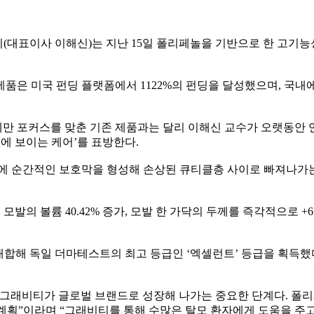
리
(
대표이사 이해신
)
는 지난
15
일
폴리페놀을 기반으로 한 고기능
제품은 미국 펀딩 플랫폼에서
1122%
의 펀딩을 달성했으며
,
국내에
만 포커스를 맞춘 기존 제품과는 달리 이해신 교수가 오랫동안 
에 보이는 케어
’
를 표방한다
.
에 순간적인 보호막을 형성해 손상된 큐티클층 사이로 빠져나가
 모발의 볼륨
40.42%
증가
,
모발 한 가닥의 두께를 즉각적으로
+6
배합해 독일 더마테스트의 최고 등급인
‘
엑셀런트
’
등급을 획득했
 그래비티가 글로벌 브랜드로 성장해 나가는 중요한 단계다
.
폴리
 계획
”
이라며
“
그래비티를 통해 수많은 탈모 환자에게 도움을 주