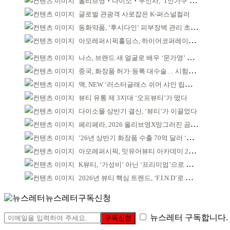
올리브영‧다이소‧무신사, ‘1인가구’가 이끈다
글로벌 관광객 사로잡은 K-퍼스널컬러
동화약품, ‘후시다인’ 피부장벽 관리 초점 ‘리브랜딩’
아모레퍼시픽홀딩스, 하이어코퍼레이션과 투자계약
나스, 브랜드 새 얼굴로 배우 ‘문가영’ 발탁
중국, 화장품 허가·등록 대수술… 시험자료 공용 허용
맥, NEW ‘러스터글래스 쉬어 샤인 립스틱’ 출시
뷰티 유통 제 3지대 ‘오프뷰티’가 떴다
다이소몰 상반기 결산, ‘뷰티’가 이끌었다
페리페라, 2026 올리브영X망그러진 곰 콜라보
’26년 상반기 화장품 수출 70억 달러 ‘역대 최고’
아모레퍼시픽, 밋유어뷰티 아카데미 2기 발대식
K뷰티, ‘가성비’ 아닌 ‘프리미엄’으로 승부걸어야
2026년 뷰티 핵심 트렌드, ‘F.I.N.D’로 읽는다
뉴스레터구독신청
뉴스레터 구독합니다.
구독신청