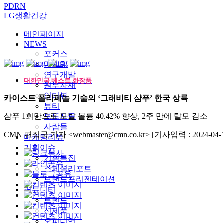
PDRN
LG생활건강
메인페이지
NEWS
포커스
마케팅
연구개발
대한민국 베스트 화장품
원부자재
인터뷰
카이스트 폴리페놀 기술의 ‘그래비티 샴푸’ 한국 상륙
뷰티
샴푸 1회만으로 모발 볼륨 40.42% 향상, 2주 만에 탈모 감소
보도자료
사람들
CMN 편집국 기자 <webmaster@cmn.co.kr>
[기사입력 : 2024-04-1
마케팅리뷰
기획이슈
기획특집
스페셜리포트
브랜드프리젠테이션
커뮤니티
트렌드
신제품
오피니언