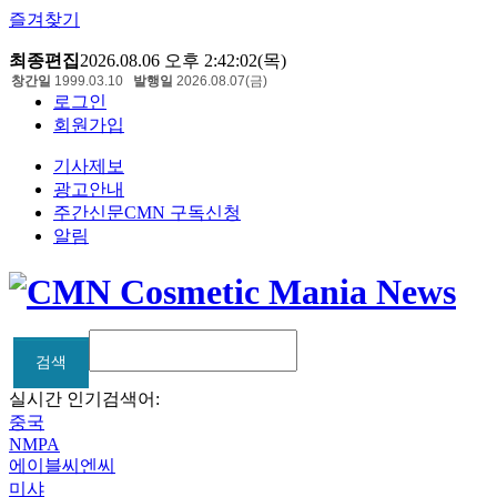
즐겨찾기
최종편집
2026.08.06 오후 2:42:02(목)
창간일
1999.03.10
발행일
2026.08.07(금)
로그인
회원가입
기사제보
광고안내
주간신문CMN 구독신청
알림
검색
검색
실시간 인기검색어:
중국
NMPA
에이블씨엔씨
미샤