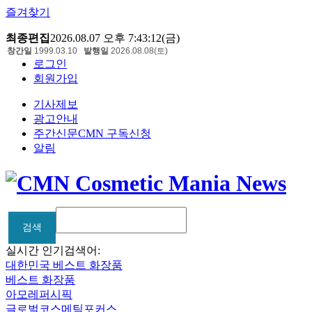
즐겨찾기
최종편집
2026.08.07 오후 7:43:12(금)
창간일
1999.03.10
발행일
2026.08.08(토)
로그인
회원가입
기사제보
광고안내
주간신문CMN 구독신청
알림
검색
검색
실시간 인기검색어:
대한민국 베스트 화장품
베스트 화장품
아모레퍼시픽
글로벌코스메틱포커스