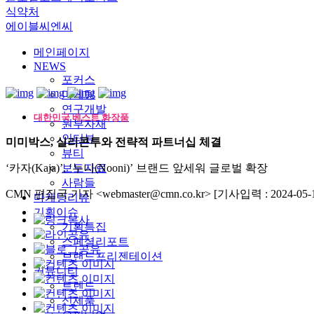
식약처
에이블씨엔씨
메인페이지
NEWS
포커스
마케팅
연구개발
대한민국 베스트 화장품
원부자재
인터뷰
미미박스, 실리콘투와 전략적 파트너십 체결
뷰티
‘카자(Kaja)’, ‘누니(Nooni)’ 브랜드 앞세워 글로벌 확장
보도자료
사람들
CMN 편집국 기자 <webmaster@cmn.co.kr>
[기사입력 : 2024-05-1
마케팅리뷰
기획이슈
기획특집
스페셜리포트
브랜드프리젠테이션
커뮤니티
트렌드
신제품