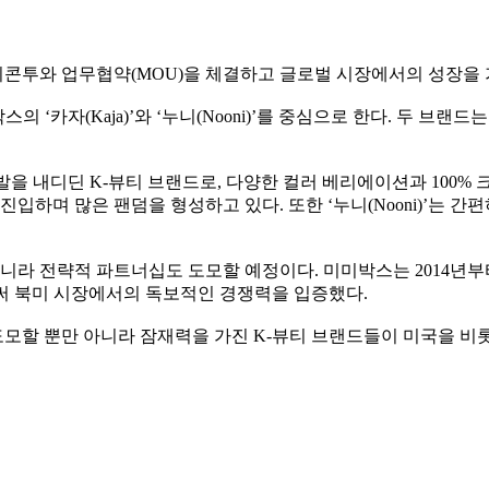
리콘투와 업무협약
(MOU)
을 체결하고 글로벌 시장에서의 성장을
박스의
‘
카자
(Kaja)’
와
‘
누니
(Nooni)’
를 중심으로 한다
.
두 브랜드는
 발을 내디딘
K-
뷰티 브랜드로
,
다양한 컬러 베리에이션과
100%
 진입하며 많은 팬덤을 형성하고 있다
.
또한
‘
누니
(Nooni)’
는 간편
니라 전략적 파트너십도 도모할 예정이다
.
미미박스는
2014
년부
써 북미 시장에서의 독보적인 경쟁력을 입증했다
.
도모할 뿐만 아니라 잠재력을 가진
K-
뷰티 브랜드들이 미국을 비롯