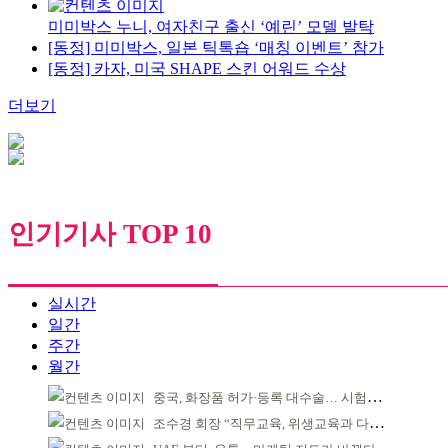
미미박스 누니, 여자친구 출신 ‘예린’ 모델 발탁
[동정] 미미박스, 일본 틱톡숍 ‘매칭 이벤트’ 참가
[동정] 카자, 미국 SHAPE 스킨 어워드 수상
더보기
인기기사 TOP 10
실시간
일간
주간
월간
중국, 화장품 허가·등록 대수술… 시험자료 공용 허용
조수경 회장 “직무교육, 위생교육과 다르다”