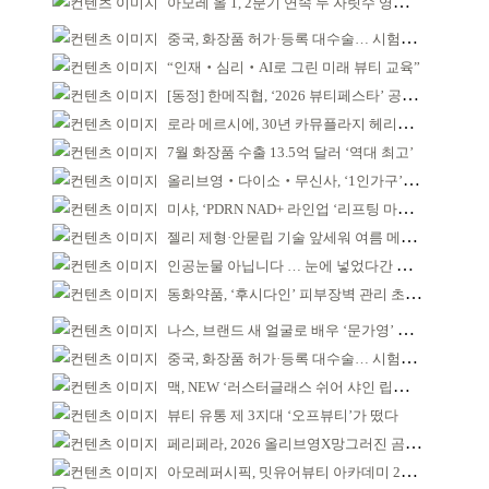
아모레 올 1, 2분기 연속 두 자릿수 영업이익률 기록
중국, 화장품 허가·등록 대수술… 시험자료 공용 허용
“인재‧심리‧AI로 그린 미래 뷰티 교육”
[동정] 한메직협, ‘2026 뷰티페스타’ 공동 주최
로라 메르시에, 30년 카뮤플라지 헤리티지 담아
7월 화장품 수출 13.5억 달러 ‘역대 최고’
올리브영‧다이소‧무신사, ‘1인가구’가 이끈다
미샤, ‘PDRN NAD+ 라인업 ‘리프팅 마스크’ 출시
젤리 제형·안묻립 기술 앞세워 여름 메이크업 시장 공략
인공눈물 아닙니다 … 눈에 넣었다간 각막 손상
동화약품, ‘후시다인’ 피부장벽 관리 초점 ‘리브랜딩’
나스, 브랜드 새 얼굴로 배우 ‘문가영’ 발탁
중국, 화장품 허가·등록 대수술… 시험자료 공용 허용
맥, NEW ‘러스터글래스 쉬어 샤인 립스틱’ 출시
뷰티 유통 제 3지대 ‘오프뷰티’가 떴다
페리페라, 2026 올리브영X망그러진 곰 콜라보
아모레퍼시픽, 밋유어뷰티 아카데미 2기 발대식