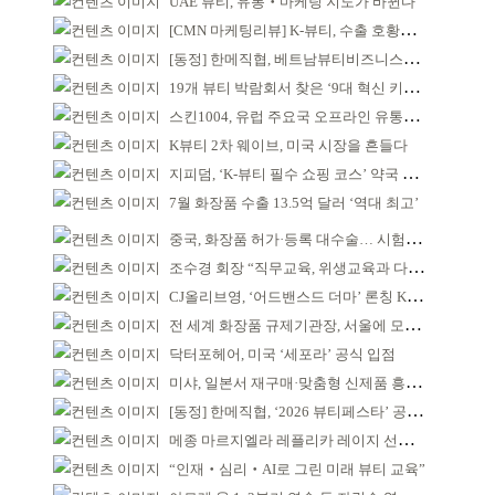
UAE 뷰티, 유통‧마케팅 지도가 바뀐다
[CMN 마케팅리뷰] K-뷰티, 수출 호황이 본격적인 외연 확장 견인
[동정] 한메직협, 베트남뷰티비즈니스협회와 MOU
19개 뷰티 박람회서 찾은 ‘9대 혁신 키워드’
스킨1004, 유럽 주요국 오프라인 유통망 확대
K뷰티 2차 웨이브, 미국 시장을 흔들다
지피덤, ‘K-뷰티 필수 쇼핑 코스’ 약국 공략
7월 화장품 수출 13.5억 달러 ‘역대 최고’
중국, 화장품 허가·등록 대수술… 시험자료 공용 허용
조수경 회장 “직무교육, 위생교육과 다르다”
CJ올리브영, ‘어드밴스드 더마’ 론칭 K더마 육성 박차
전 세계 화장품 규제기관장, 서울에 모인다
닥터포헤어, 미국 ‘세포라’ 공식 입점
미샤, 일본서 재구매·맞춤형 신제품 흥행 ‘쌍끌이’
[동정] 한메직협, ‘2026 뷰티페스타’ 공동 주최
메종 마르지엘라 레플리카 레이지 선데이 모닝 디퓨저
“인재‧심리‧AI로 그린 미래 뷰티 교육”