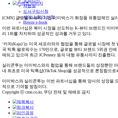
오피니언
자료실
도서구입신청
세미나 참가 신청
[CMN]
글로벌
K-
뷰티 기업 미미박스가 화장품 유통업체인 실
Breeze e-book
이번 파트너십은 북미 시장을 선도하는
K-
뷰티 브랜드인 미미
리
1
위를 차지하며 성공적인 성과를 거두고 있다
.
‘
카자
(Kaja)’
는 미국 세포라와의 협업을 통해 글로벌 시장에 첫
국 틱톡 팔로워수는
170
만으로
,
글로벌 뷰티 브랜드
5
위권 안에
매되고 있으며 최근
JCPenney
등의 대형 유통사까지 진출했다
.
실리콘투는 미미박스와의 협업을 통해 브랜드들의 성장뿐만 아
내 최초로 미국 틱톡샵
(TikTok Shop)
을 성공적으로 론칭함으로
미미박스와 실리콘투는 이번 파트너십을 통해 양사의 성장을 
적으로 기여할 방침이다
.
Copyright ⓒ cmn.co.kr, 무단 전재 및 재배포 금지