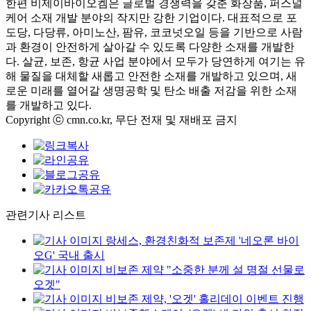
한편 비제이바이오켐은 글로벌 경쟁력을 갖춘 화장품
,
퍼스널
케어 소재 개발 분야의 작지만 강한 기업이다
.
대표적으로 포
도당
,
다당류
,
아미노산
,
팜유
,
코코넛오일 등을 기반으로 사람
과 환경이 안전하게 살아갈 수 있도록 다양한 소재를 개발한
다
.
살균
,
보존
,
항균 사업 분야에서 모두가 당연하게 여기는 유
해 물질을 대체할 새롭고 안전한 소재를 개발하고 있으며
,
새
로운 미래를 열어갈 생명공학 및 탄소 배출 저감을 위한 소재
를 개발하고 있다
.
Copyright ⓒ cmn.co.kr, 무단 전재 및 재배포 금지
관련기사 리스트
랑세스, 환경친화적 보존제 '네오론 바이
오G' 국내 출시
비보존 제약 "소중한 분께 설 명절 선물로
오겟"
비보존 제약, '오겟' 홀리데이 이벤트 진행