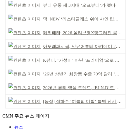
뷰티 유통 제 3지대 ‘오프뷰티’가 떴다
맥, NEW ‘러스터글래스 쉬어 샤인 립스틱’ 출시
페리페라, 2026 올리브영X망그러진 곰 콜라보
아모레퍼시픽, 밋유어뷰티 아카데미 2기 발대식
K뷰티, ‘가성비’ 아닌 ‘프리미엄’으로 승부걸어야
’26년 상반기 화장품 수출 70억 달러 ‘역대 최고’
2026년 뷰티 핵심 트렌드, ‘F.I.N.D’로 읽는다
[동정] 설화수 ‘여름의 미학’ 특별 전시 개최
CMN 주요 뉴스 페이지
뉴스