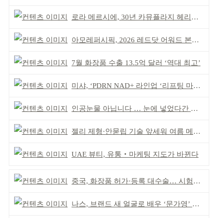
로라 메르시에, 30년 카뮤플라지 헤리티지 담아
아모레퍼시픽, 2026 레드닷 어워드 본상 2개 수상
7월 화장품 수출 13.5억 달러 ‘역대 최고’
미샤, ‘PDRN NAD+ 라인업 ‘리프팅 마스크’ 출시
인공눈물 아닙니다 … 눈에 넣었다간 각막 손상
젤리 제형·안묻립 기술 앞세워 여름 메이크업 시장 공략
UAE 뷰티, 유통‧마케팅 지도가 바뀐다
중국, 화장품 허가·등록 대수술… 시험자료 공용 허용
나스, 브랜드 새 얼굴로 배우 ‘문가영’ 발탁