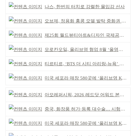
나스, 한번의 터치로 강렬한 몰입감 선사
오브제, 정용화 홍콩 모델 발탁 중화권 공략 강화
제25회 월드뷰티아트&디자인 국제공모전 시상식 성황
모로칸오일, 올리브영 협업 8월 ‘올영픽’ 선정
티르티르, ‘BTS 더 시티 아리랑-뉴욕’ 참여
미국 세포라 매장 580곳에 ‘올리브영 K뷰티에딧’ 론칭
아모레퍼시픽, 2026 레드닷 어워드 본상 2개 수상
중국, 화장품 허가·등록 대수술… 시험자료 공용 허용
미국 세포라 매장 580곳에 ‘올리브영 K뷰티에딧’ 론칭