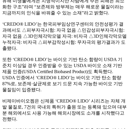
유해 미생물에게는 치명적이지만 사람에게 주는 피해는 최소
화한 구조
”
라며
“
보존제와 방부제는 매우 해로운 물질이라는
지금까지의 인식을 바꿔줄 수 있는 소재
”
라고 밝혔다
.
‘CREDO® LIDO’
는 한국피부임상연구센터의 안전성평가 결
과에서도
△
피부자극시험
:
자극 없음
△
민감성피부자극시험
:
자극 없음
△
3D
인체각막모델 자극
:
비자극
△
3D
인체각막모델
누적자극
:
비자극
△
피부감작성시험
:
무자극의 평가결과가 도
출됐다
.
또한
‘CREDO® LIDO’
는 바이오 기반 탄소 함량이
USDA
기
준치 이상일 경우 인증받을 수 있는
USDA
바이오 소재 기반
제품 인증
(USDA Certified Biobased Product)
도 획득했다
.
USDA
인증에서
‘CREDO® LIDO’
는 바이오 기반 탄소 함량
87%
로
,
보존제
·
살균제로 보기 드문 지속 가능한 바이오 기반
물질임이 입증됐다
.
비제이바이오켐은 신제품
‘CREDO® LIDO’
시리즈는 자체 개
발 물질로
, 7
건의 국내외 특허가 출원 또는 등록돼 있으며 대부
분 해외에서도 사용 가능해 해외시장에도 소개를 시작했다고
전했다
.