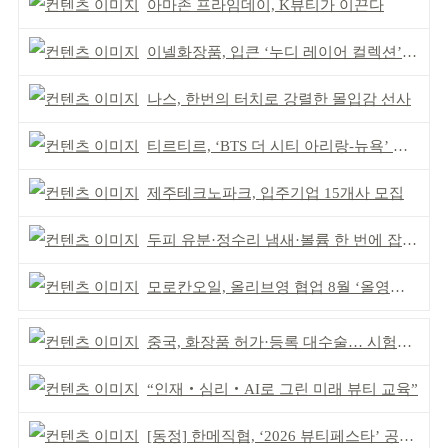
아마존 프라임데이, K뷰티가 이끈다
이넬화장품, 입큰 ‘누디 레이어 컬렉션’ 출시
나스, 한번의 터치로 강렬한 몰입감 선사
티르티르, ‘BTS 더 시티 아리랑-뉴욕’ 참여
제주테크노파크, 입주기업 15개사 모집
두피 유분·정수리 냄새·볼륨 한 번에 잡는다
모로칸오일, 올리브영 협업 8월 ‘올영픽’ 선정
중국, 화장품 허가·등록 대수술… 시험자료 공용 허용
“인재‧심리‧AI로 그린 미래 뷰티 교육”
[동정] 한메직협, ‘2026 뷰티페스타’ 공동 주최