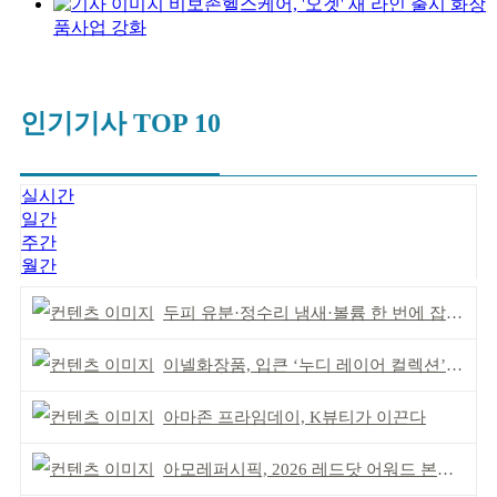
비보존헬스케어, '오겟' 새 라인 출시 화장
품사업 강화
인기기사 TOP 10
실시간
일간
주간
월간
두피 유분·정수리 냄새·볼륨 한 번에 잡는다
이넬화장품, 입큰 ‘누디 레이어 컬렉션’ 출시
아마존 프라임데이, K뷰티가 이끈다
아모레퍼시픽, 2026 레드닷 어워드 본상 2개 수상