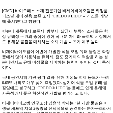
[CMN]
바이오매스 소재 전문기업 비제이바이오켐은 화장품
,
퍼스널 케어 전용 보존 소재
‘CREDO® LIDO’
시리즈를 개발
해 출시했다고 밝혔다
.
컨슈머 제품에서 보존제
,
방부제
,
살균제 부류의 소재들은 항
상 유해성 논란의 중심에 있어 국내뿐 아니라 글로벌 시장에서
도 유해성 물질을 대체하는 소재 개발 니즈가 매우 높다
.
비제이바이오켐이 이번에 개발한 식물 오일 유래 물질은 화장
품에서 많이 사용하는 유화제
,
점도 증가제의 역할을 하는 성
분이면서도 유해 미생물을 제어하는 능력이 뛰어난 것이 특징
이다
.
국내 공인시험 기관 평가 결과
,
유해 미생물 억제 농도가 무려
0.05%
내외로 매우 낮게 측정됐다
.
심지어 식물 오일 유래 물
질임에도 불구하고
‘CREDO® LIDO’
는 물에도 쉽게 용해돼
사용성까지 좋은 혁신적인 개발로 평가되고 있다
.
비제이바이오켐 연구소장 김윤석 박사는
“
본 개발 물질은 미
생물 세포막 지질
2
중층을 선택적으로 공격하는 분자구조라서