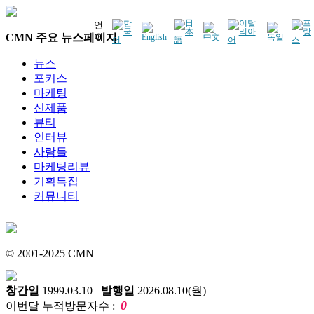
언
CMN 주요 뉴스페이지
어
뉴스
포커스
마케팅
신제품
뷰티
인터뷰
사람들
마케팅리뷰
기획특집
커뮤니티
© 2001-2025 CMN
창간일
1999.03.10
발행일
2026.08.10(월)
0
이번달 누적방문자수 :