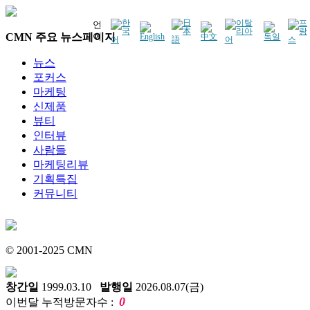
언
CMN 주요 뉴스페이지
어
뉴스
포커스
마케팅
신제품
뷰티
인터뷰
사람들
마케팅리뷰
기획특집
커뮤니티
© 2001-2025 CMN
창간일
1999.03.10
발행일
2026.08.07(금)
0
이번달 누적방문자수 :