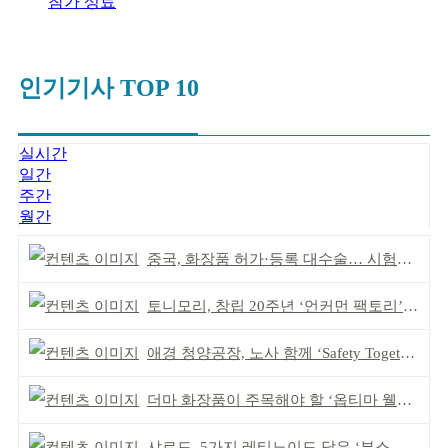
참가 성료
인기기사 TOP 10
실시간
일간
주간
월간
중국, 화장품 허가·등록 대수술… 시험자료 공용 허용
토니모리, 창립 20주년 ‘언커먼 팩토리’ 팝업 성료
애경 청양공장, 노사 함께 ‘Safety Together’ 개최
더마 화장품이 주목해야 할 ‘옵티마 웰니스 뮤지엄 약국’
샤르드, 5가지 레티노이드 담은 ‘부스팅 세럼’ 출시