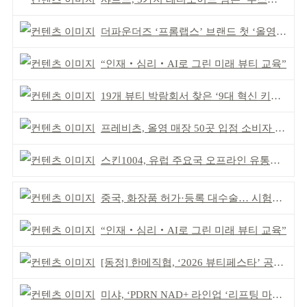
더파운더즈 ‘프롬랩스’ 브랜드 첫 ‘올영픽’ 선정
“인재‧심리‧AI로 그린 미래 뷰티 교육”
19개 뷰티 박람회서 찾은 ‘9대 혁신 키워드’
프레비츠, 올영 매장 50곳 입점 소비자 접점 강화
스킨1004, 유럽 주요국 오프라인 유통망 확대
중국, 화장품 허가·등록 대수술… 시험자료 공용 허용
“인재‧심리‧AI로 그린 미래 뷰티 교육”
[동정] 한메직협, ‘2026 뷰티페스타’ 공동 주최
미샤, ‘PDRN NAD+ 라인업 ‘리프팅 마스크’ 출시