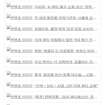
지피덤, ‘K-뷰티 필수 쇼핑 코스’ 약국 공략
전 세계 화장품 규제기관장, 서울에 모인다
프레비츠, 올영 매장 50곳 입점 소비자 접점 강화
19개 뷰티 박람회서 찾은 ‘9대 혁신 키워드’
랑방 ‘에끌라 드 아르페쥬’ 하퍼스 바자 화보 공개
손상 케어는 더 강력하게, 포뮬라는 더 산뜻하게!
중국, 화장품 허가·등록 대수술… 시험자료 공용 허용
“인재‧심리‧AI로 그린 미래 뷰티 교육”
[동정] 한메직협, ‘2026 뷰티페스타’ 공동 주최