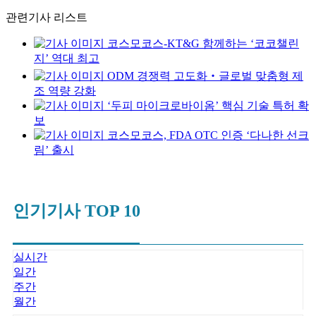
관련기사 리스트
코스모코스-KT&G 함께하는 ‘코코챌린
지’ 역대 최고
ODM 경쟁력 고도화‧글로벌 맞춤형 제
조 역량 강화
‘두피 마이크로바이옴’ 핵심 기술 특허 확
보
코스모코스, FDA OTC 인증 ‘다나한 선크
림’ 출시
인기기사 TOP 10
실시간
일간
주간
월간