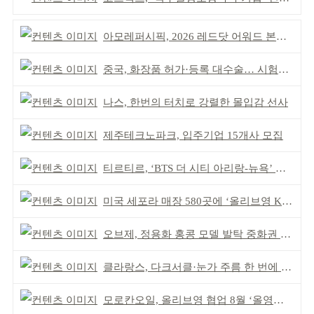
아모레퍼시픽, 2026 레드닷 어워드 본상 2개 수상
중국, 화장품 허가·등록 대수술… 시험자료 공용 허용
나스, 한번의 터치로 강렬한 몰입감 선사
제주테크노파크, 입주기업 15개사 모집
티르티르, ‘BTS 더 시티 아리랑-뉴욕’ 참여
미국 세포라 매장 580곳에 ‘올리브영 K뷰티에딧’ 론칭
오브제, 정용화 홍콩 모델 발탁 중화권 공략 강화
클라랑스, 다크서클·눈가 주름 한 번에 더블 케어
모로칸오일, 올리브영 협업 8월 ‘올영픽’ 선정