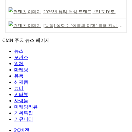
2026년 뷰티 핵심 트렌드, ‘F.I.N.D’로 읽는다
[동정] 설화수 ‘여름의 미학’ 특별 전시 개최
CMN 주요 뉴스 페이지
뉴스
포커스
업체
마케팅
유통
신제품
뷰티
인터뷰
사람들
마케팅리뷰
기획특집
커뮤니티
PC버전