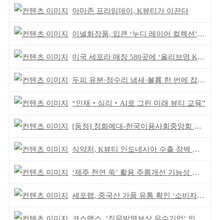
아마존 프라임데이, K뷰티가 이끈다
이넬화장품, 입큰 ‘누디 레이어 컬렉션’ 출시
미국 세포라 매장 580곳에 ‘올리브영 K뷰티에딧’ 론칭
두피 유분·정수리 냄새·볼륨 한 번에 잡는다
“인재‧심리‧AI로 그린 미래 뷰티 교육”
[동정] 정화예대-한국이용사회중앙회 업무협약
식약처, K뷰티 인도네시아 수출 장벽 완화 성과
‘제주 천연 쑥’ 활용 주름개선 기능성 식약처 심사 통과
세포랩, 중국산 가품 유통 확인 ‘소비자 주의’ 당부
코스맥스, ‘직무발명보상 우수기업’ 인증 획득 IP 경영 강화