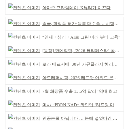
아마존 프라임데이, K뷰티가 이끈다
중국, 화장품 허가·등록 대수술… 시험자료 공용 허용
“인재‧심리‧AI로 그린 미래 뷰티 교육”
[동정] 한메직협, ‘2026 뷰티페스타’ 공동 주최
로라 메르시에, 30년 카뮤플라지 헤리티지 담아
아모레퍼시픽, 2026 레드닷 어워드 본상 2개 수상
7월 화장품 수출 13.5억 달러 ‘역대 최고’
미샤, ‘PDRN NAD+ 라인업 ‘리프팅 마스크’ 출시
인공눈물 아닙니다 … 눈에 넣었다간 각막 손상