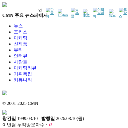
언
CMN 주요 뉴스페이지
어
뉴스
포커스
마케팅
신제품
뷰티
인터뷰
사람들
마케팅리뷰
기획특집
커뮤니티
© 2001-2025 CMN
창간일
1999.03.10
발행일
2026.08.10(월)
0
이번달 누적방문자수 :