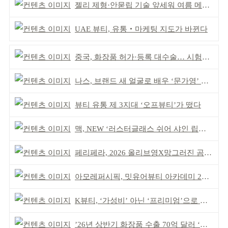
젤리 제형·안묻립 기술 앞세워 여름 메이크업 시장 공략
UAE 뷰티, 유통‧마케팅 지도가 바뀐다
중국, 화장품 허가·등록 대수술… 시험자료 공용 허용
나스, 브랜드 새 얼굴로 배우 ‘문가영’ 발탁
뷰티 유통 제 3지대 ‘오프뷰티’가 떴다
맥, NEW ‘러스터글래스 쉬어 샤인 립스틱’ 출시
페리페라, 2026 올리브영X망그러진 곰 콜라보
아모레퍼시픽, 밋유어뷰티 아카데미 2기 발대식
K뷰티, ‘가성비’ 아닌 ‘프리미엄’으로 승부걸어야
’26년 상반기 화장품 수출 70억 달러 ‘역대 최고’