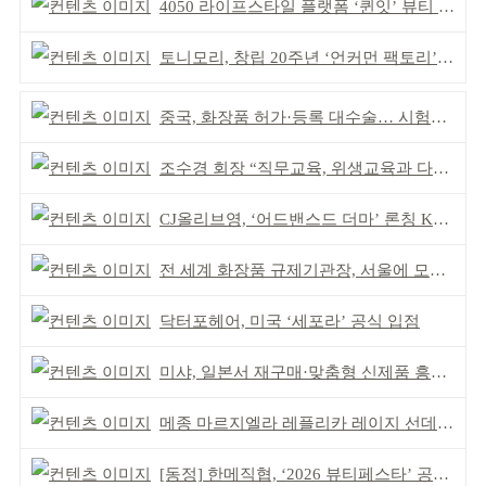
4050 라이프스타일 플랫폼 ‘퀸잇’ 뷰티 성장세
토니모리, 창립 20주년 ‘언커먼 팩토리’ 팝업 성료
중국, 화장품 허가·등록 대수술… 시험자료 공용 허용
조수경 회장 “직무교육, 위생교육과 다르다”
CJ올리브영, ‘어드밴스드 더마’ 론칭 K더마 육성 박차
전 세계 화장품 규제기관장, 서울에 모인다
닥터포헤어, 미국 ‘세포라’ 공식 입점
미샤, 일본서 재구매·맞춤형 신제품 흥행 ‘쌍끌이’
메종 마르지엘라 레플리카 레이지 선데이 모닝 디퓨저
[동정] 한메직협, ‘2026 뷰티페스타’ 공동 주최