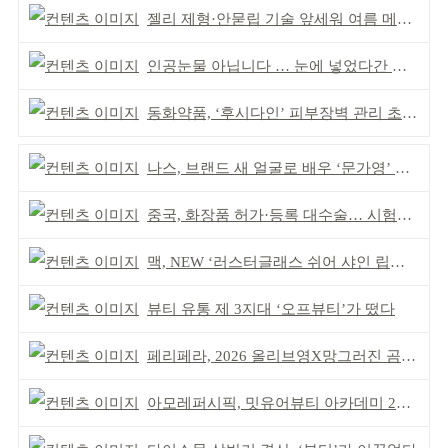
젤리 제형·안묻립 기술 앞세워 여름 메이크업 시장 공략
인공눈물 아닙니다 … 눈에 넣었다간 각막 손상
동화약품, ‘후시다인’ 피부장벽 관리 초점 ‘리브랜딩’
나스, 브랜드 새 얼굴로 배우 ‘문가영’ 발탁
중국, 화장품 허가·등록 대수술… 시험자료 공용 허용
맥, NEW ‘러스터글래스 쉬어 샤인 립스틱’ 출시
뷰티 유통 제 3지대 ‘오프뷰티’가 떴다
페리페라, 2026 올리브영X망그러진 곰 콜라보
아모레퍼시픽, 밋유어뷰티 아카데미 2기 발대식