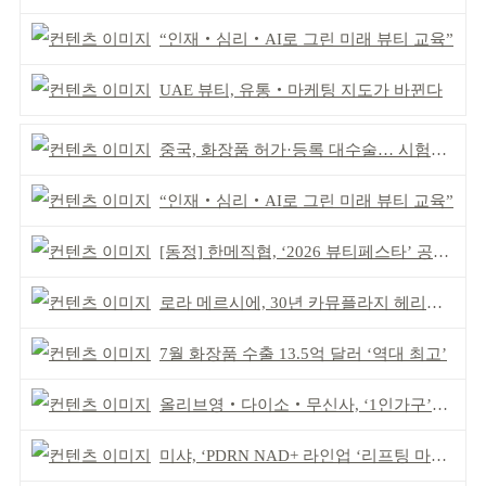
“인재‧심리‧AI로 그린 미래 뷰티 교육”
UAE 뷰티, 유통‧마케팅 지도가 바뀐다
중국, 화장품 허가·등록 대수술… 시험자료 공용 허용
“인재‧심리‧AI로 그린 미래 뷰티 교육”
[동정] 한메직협, ‘2026 뷰티페스타’ 공동 주최
로라 메르시에, 30년 카뮤플라지 헤리티지 담아
7월 화장품 수출 13.5억 달러 ‘역대 최고’
올리브영‧다이소‧무신사, ‘1인가구’가 이끈다
미샤, ‘PDRN NAD+ 라인업 ‘리프팅 마스크’ 출시