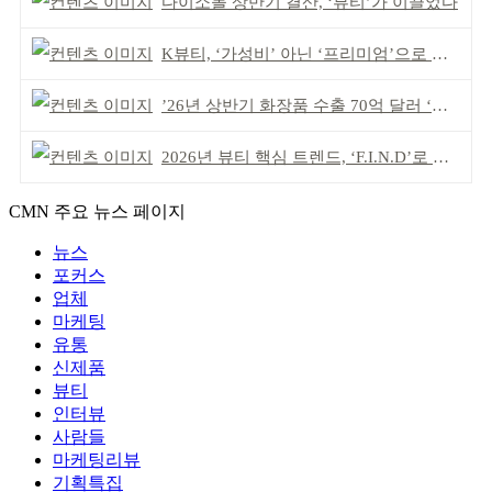
다이소몰 상반기 결산, ‘뷰티’가 이끌었다
K뷰티, ‘가성비’ 아닌 ‘프리미엄’으로 승부걸어야
’26년 상반기 화장품 수출 70억 달러 ‘역대 최고’
2026년 뷰티 핵심 트렌드, ‘F.I.N.D’로 읽는다
CMN 주요 뉴스 페이지
뉴스
포커스
업체
마케팅
유통
신제품
뷰티
인터뷰
사람들
마케팅리뷰
기획특집