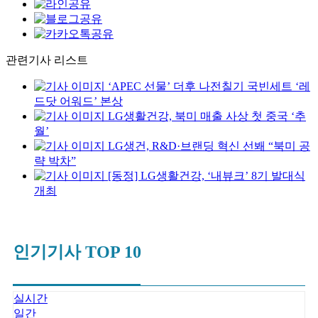
관련기사 리스트
‘APEC 선물’ 더후 나전칠기 국빈세트 ‘레
드닷 어워드’ 본상
LG생활건강, 북미 매출 사상 첫 중국 ‘추
월’
LG생건, R&D·브랜딩 혁신 선봬 “북미 공
략 박차”
[동정] LG생활건강, ‘내뷰크’ 8기 발대식
개최
인기기사 TOP 10
실시간
일간