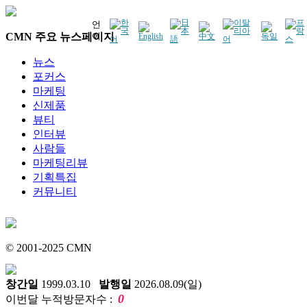
언
CMN 주요 뉴스페이지
어
뉴스
포커스
마케팅
신제품
뷰티
인터뷰
사람들
마케팅리뷰
기획특집
커뮤니티
© 2001-2025 CMN
창간일
1999.03.10
발행일
2026.08.09(일)
0
이번달 누적방문자수 :