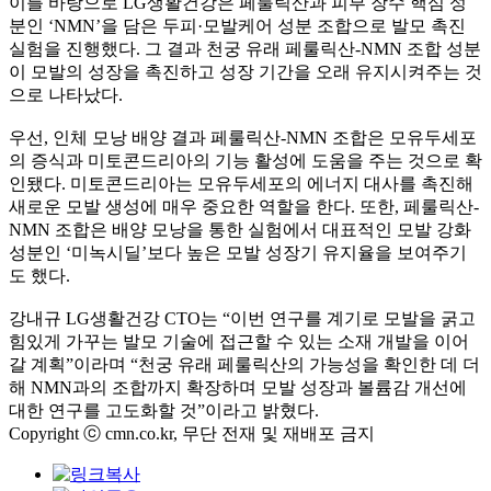
이를 바탕으로 LG생활건강은 페룰릭산과 피부 장수 핵심 성
분인 ‘NMN’을 담은 두피·모발케어 성분 조합으로 발모 촉진
실험을 진행했다. 그 결과 천궁 유래 페룰릭산-NMN 조합 성분
이 모발의 성장을 촉진하고 성장 기간을 오래 유지시켜주는 것
으로 나타났다.
우선, 인체 모낭 배양 결과 페룰릭산-NMN 조합은 모유두세포
의 증식과 미토콘드리아의 기능 활성에 도움을 주는 것으로 확
인됐다. 미토콘드리아는 모유두세포의 에너지 대사를 촉진해
새로운 모발 생성에 매우 중요한 역할을 한다. 또한, 페룰릭산-
NMN 조합은 배양 모낭을 통한 실험에서 대표적인 모발 강화
성분인 ‘미녹시딜’보다 높은 모발 성장기 유지율을 보여주기
도 했다.
강내규 LG생활건강 CTO는 “이번 연구를 계기로 모발을 굵고
힘있게 가꾸는 발모 기술에 접근할 수 있는 소재 개발을 이어
갈 계획”이라며 “천궁 유래 페룰릭산의 가능성을 확인한 데 더
해 NMN과의 조합까지 확장하며 모발 성장과 볼륨감 개선에
대한 연구를 고도화할 것”이라고 밝혔다.
Copyright ⓒ cmn.co.kr, 무단 전재 및 재배포 금지